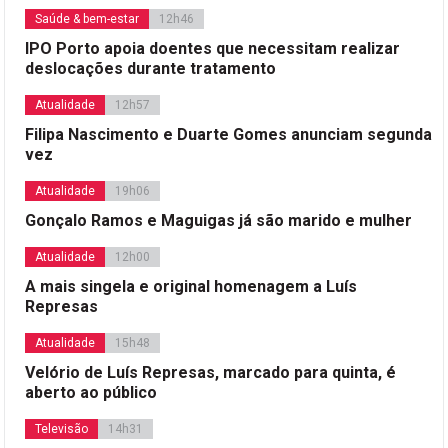
Saúde & bem-estar
12h46
IPO Porto apoia doentes que necessitam realizar
deslocações durante tratamento
Atualidade
12h57
Filipa Nascimento e Duarte Gomes anunciam segunda
vez
Atualidade
19h06
Gonçalo Ramos e Maguigas já são marido e mulher
Atualidade
12h00
A mais singela e original homenagem a Luís
Represas
Atualidade
15h48
Velório de Luís Represas, marcado para quinta, é
aberto ao público
Televisão
14h31