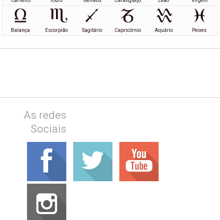
Carneiro
Touro
Gémeos
Caranguejo
Leão
Virgem
Balança
Escorpião
Sagitário
Capricórnio
Aquário
Peixes
As redes
Sociais