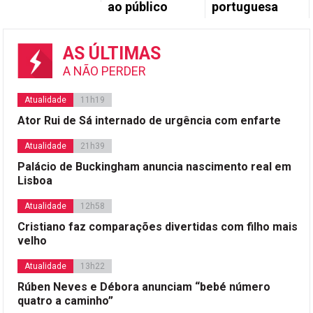
ao público
portuguesa
AS ÚLTIMAS
A NÃO PERDER
Atualidade
11h19
Ator Rui de Sá internado de urgência com enfarte
Atualidade
21h39
Palácio de Buckingham anuncia nascimento real em
Lisboa
Atualidade
12h58
Cristiano faz comparações divertidas com filho mais
velho
Atualidade
13h22
Rúben Neves e Débora anunciam “bebé número
quatro a caminho”