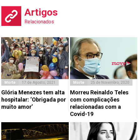
Artigos
Relacionados
Morte
17 de Agosto, 2021
Morte
25 de Novembro, 2020
Glória Menezes tem alta
Morreu Reinaldo Teles
hospitalar: ‘Obrigada por
com complicações
muito amor’
relacionadas com a
Covid-19