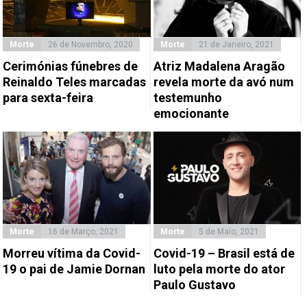
Morte
26 de Novembro, 2020
Morte
21 de Janeiro, 2021
Cerimónias fúnebres de
Atriz Madalena Aragão
Reinaldo Teles marcadas
revela morte da avó num
para sexta-feira
testemunho
emocionante
Morte
16 de Março, 2021
Morte
5 de Maio, 2021
Morreu vítima da Covid-
Covid-19 – Brasil está de
19 o pai de Jamie Dornan
luto pela morte do ator
Paulo Gustavo