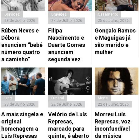
Gravidez
Gravidez
Casamento
28 de Julho, 2026
27 de Julho, 2026
25 de Julho, 2026
Rúben Neves e
Filipa
Gonçalo Ramos
Débora
Nascimento e
e Maguigas já
anunciam “bebé
Duarte Gomes
são marido e
número quatro
anunciam
mulher
a caminho”
segunda vez
Luto
Funeral
Morte
23 de Julho, 2026
22 de Julho, 2026
22 de Julho, 2026
A mais singela e
Velório de Luís
Morreu Luís
original
Represas,
Represas, voz
homenagem a
marcado para
inconfundível
Luís Represas
quinta, é aberto
da música