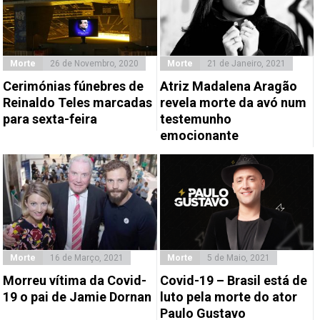
Morte
26 de Novembro, 2020
Morte
21 de Janeiro, 2021
Cerimónias fúnebres de
Atriz Madalena Aragão
Reinaldo Teles marcadas
revela morte da avó num
para sexta-feira
testemunho
emocionante
Morte
16 de Março, 2021
Morte
5 de Maio, 2021
Morreu vítima da Covid-
Covid-19 – Brasil está de
19 o pai de Jamie Dornan
luto pela morte do ator
Paulo Gustavo