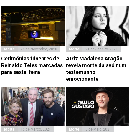
Morte
26 de Novembro, 2020
Morte
21 de Janeiro, 2021
Cerimónias fúnebres de
Atriz Madalena Aragão
Reinaldo Teles marcadas
revela morte da avó num
para sexta-feira
testemunho
emocionante
Morte
16 de Março, 2021
Morte
5 de Maio, 2021