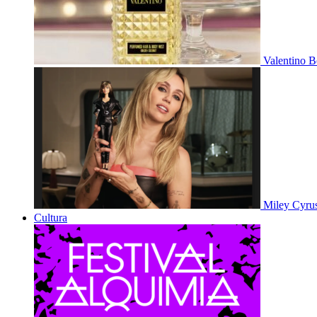
Valentino B
Miley Cyru
Cultura