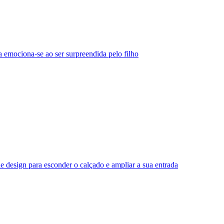
 emociona-se ao ser surpreendida pelo filho
e design para esconder o calçado e ampliar a sua entrada