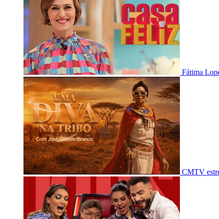
Fátima Lope
CMTV estre