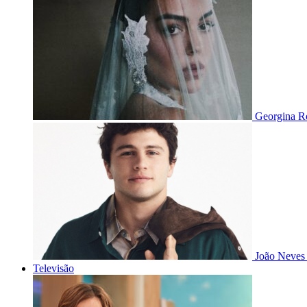
Georgina Ro
João Neves 
Televisão