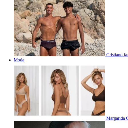
Cristiano f
Moda
Margarida C