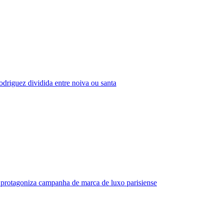
driguez dividida entre noiva ou santa
protagoniza campanha de marca de luxo parisiense