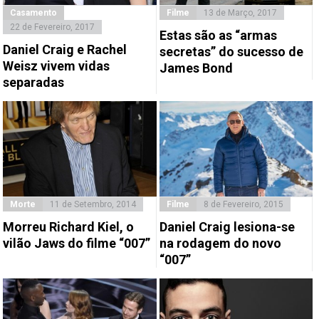
Casamento
Filme
13 de Março, 2017
22 de Fevereiro, 2017
Estas são as “armas
Daniel Craig e Rachel
secretas” do sucesso de
Weisz vivem vidas
James Bond
separadas
Morte
11 de Setembro, 2014
Filme
8 de Fevereiro, 2015
Morreu Richard Kiel, o
Daniel Craig lesiona-se
vilão Jaws do filme “007”
na rodagem do novo
“007”