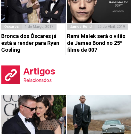
Óscares
1 de Março, 2017
James Bond
25 de Abril, 2019
Bronca dos Óscares já
Rami Malek será o vilão
está a render para Ryan
de James Bond no 25º
Gosling
filme de 007
Artigos
Relacionados