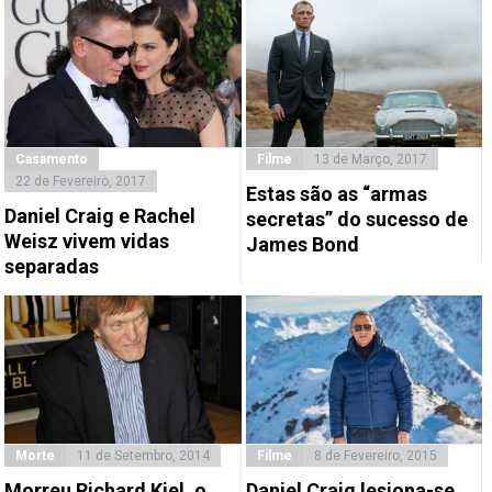
Casamento
Filme
13 de Março, 2017
22 de Fevereiro, 2017
Estas são as “armas
Daniel Craig e Rachel
secretas” do sucesso de
Weisz vivem vidas
James Bond
separadas
Morte
11 de Setembro, 2014
Filme
8 de Fevereiro, 2015
Morreu Richard Kiel, o
Daniel Craig lesiona-se