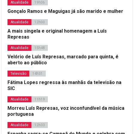
Atualidade
19h06
Gonçalo Ramos e Maguigas já são marido e mulher
Atualidade
12h00
A mais singela e original homenagem a Luís
Represas
Atualidade
15h48
Velório de Luís Represas, marcado para quinta, é
aberto ao público
Televisão
14h31
Fátima Lopes regressa às manhãs da televisão na
SIC
Atualidade
11h19
Morreu Luís Represas, voz inconfundível da música
portuguesa
Atualidade
12h33
Espanha sagra-se Campeã do Mundo e celebra com