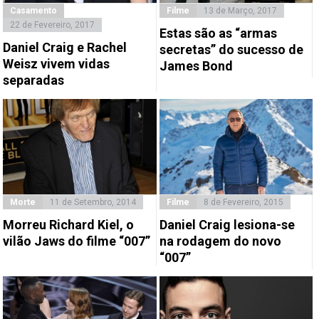
Casamento
Filme
13 de Março, 2017
22 de Fevereiro, 2017
Estas são as “armas
Daniel Craig e Rachel
secretas” do sucesso de
Weisz vivem vidas
James Bond
separadas
Morte
11 de Setembro, 2014
Filme
8 de Fevereiro, 2015
Morreu Richard Kiel, o
Daniel Craig lesiona-se
vilão Jaws do filme “007”
na rodagem do novo
“007”