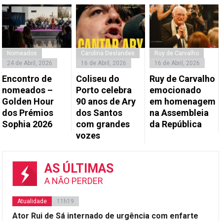
Nomeados
Carolina Deslandes
Ruy de Carvalho
24 de Abril, 2026
16 de Abril, 2026
16 de Abril, 2026
Encontro de
Coliseu do
Ruy de Carvalho
nomeados –
Porto celebra
emocionado
Golden Hour
90 anos de Ary
em homenagem
dos Prémios
dos Santos
na Assembleia
Sophia 2026
com grandes
da República
vozes
AS ÚLTIMAS
A NÃO PERDER
Atualidade
11h19
Ator Rui de Sá internado de urgência com enfarte