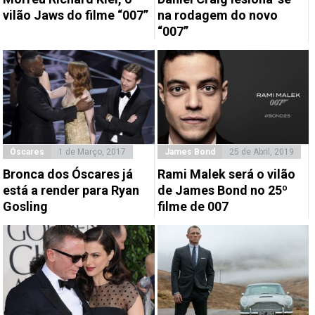
vilão Jaws do filme “007”
na rodagem do novo
“007”
Óscares
1 de Março, 2017
James Bond
25 de Abril, 2019
Bronca dos Óscares já
Rami Malek será o vilão
está a render para Ryan
de James Bond no 25º
Gosling
filme de 007