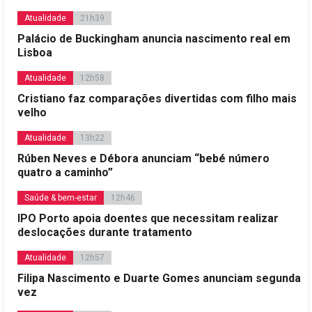
Atualidade
21h39
Palácio de Buckingham anuncia nascimento real em
Lisboa
Atualidade
12h58
Cristiano faz comparações divertidas com filho mais
velho
Atualidade
13h22
Rúben Neves e Débora anunciam “bebé número
quatro a caminho”
Saúde & bem-estar
12h46
IPO Porto apoia doentes que necessitam realizar
deslocações durante tratamento
Atualidade
12h57
Filipa Nascimento e Duarte Gomes anunciam segunda
vez