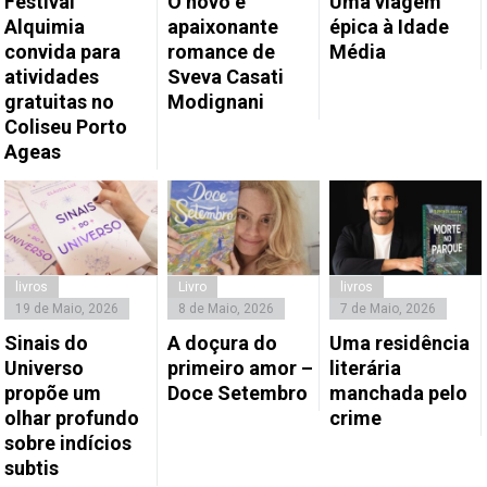
Festival
O novo e
Uma viagem
Alquimia
apaixonante
épica à Idade
convida para
romance de
Média
atividades
Sveva Casati
gratuitas no
Modignani
Coliseu Porto
Ageas
livros
Livro
livros
19 de Maio, 2026
8 de Maio, 2026
7 de Maio, 2026
Sinais do
A doçura do
Uma residência
Universo
primeiro amor –
literária
propõe um
Doce Setembro
manchada pelo
olhar profundo
crime
sobre indícios
subtis