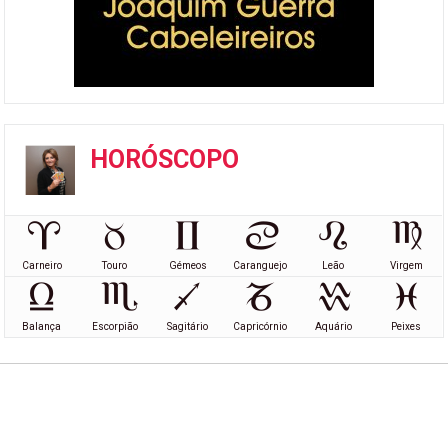
HORÓSCOPO
Carneiro
Touro
Gémeos
Caranguejo
Leão
Virgem
Balança
Escorpião
Sagitário
Capricórnio
Aquário
Peixes