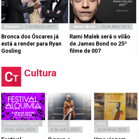
Óscares
1 de Março, 2017
James Bond
25 de Abril, 2019
Bronca dos Óscares já
Rami Malek será o vilão
está a render para Ryan
de James Bond no 25º
Gosling
filme de 007
Cultura
Coliseu Porto Ageas
romance
Livro
14 de Julho, 2026
8 de Julho, 2026
28 de Maio, 2026