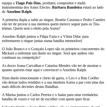
equipa a
Tiago Pais Dias
, produtor, compositor e multi-
instrumentista dos Amor Electro.
Bárbara Bandeira
estará ao lado
de
Anselmo Ralph
.
A primeira dupla a subir ao ringue, Beatriz Cassona e Pedro Camões
vão ter de provar à sua mentora quem merece seguir para os Tira-
teimas. Quem será o eleito pela Aurea?
Anselmo Ralph juntou a Filipa Faria e a Vânia Dilac para
enfrentarem o ringue juntas numa batalha memorável.
O João Branco e o Gonçalo Lopes são os primeiros concorrentes do
Mickael a enfrentar um duelo no ringue. Será que ambos vão
continuar na competição?
As doces Joana Carvalhas e Catarina Mendes vão ter de mostrar o
quanto querem estar aqui e convencer o Anselmo Ralph.
Num duelo emocionante e cheio de garra, o Leo e a Rita Coelho
vão deixar todos rendidos e a sua mentora Aurea a par com uma das
mais difíceis decisões destas Batalhas.
A Marisa juntou o Carlos Pereira e o Isaías para uma verdadeira
batalha de vozes e vai ter de escolher com quem quer ficar.