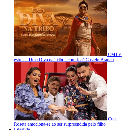
CMTV
estreia “Uma Diva na Tribo” com José Castelo Branco
Cuca
Roseta emociona-se ao ser surpreendida pelo filho
Lifestyle