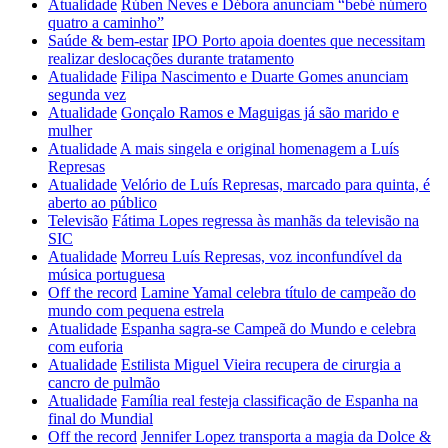
Atualidade
Rúben Neves e Débora anunciam “bebé número
quatro a caminho”
Saúde & bem-estar
IPO Porto apoia doentes que necessitam
realizar deslocações durante tratamento
Atualidade
Filipa Nascimento e Duarte Gomes anunciam
segunda vez
Atualidade
Gonçalo Ramos e Maguigas já são marido e
mulher
Atualidade
A mais singela e original homenagem a Luís
Represas
Atualidade
Velório de Luís Represas, marcado para quinta, é
aberto ao público
Televisão
Fátima Lopes regressa às manhãs da televisão na
SIC
Atualidade
Morreu Luís Represas, voz inconfundível da
música portuguesa
Off the record
Lamine Yamal celebra título de campeão do
mundo com pequena estrela
Atualidade
Espanha sagra-se Campeã do Mundo e celebra
com euforia
Atualidade
Estilista Miguel Vieira recupera de cirurgia a
cancro de pulmão
Atualidade
Família real festeja classificação de Espanha na
final do Mundial
Off the record
Jennifer Lopez transporta a magia da Dolce &