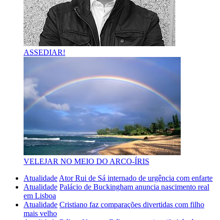
ASSEDIAR!
VELEJAR NO MEIO DO ARCO-ÍRIS
Atualidade
Ator Rui de Sá internado de urgência com enfarte
Atualidade
Palácio de Buckingham anuncia nascimento real
em Lisboa
Atualidade
Cristiano faz comparações divertidas com filho
mais velho