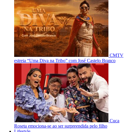
CMTV
estreia “Uma Diva na Tribo” com José Castelo Branco
Cuca
Roseta emociona-se ao ser surpreendida pelo filho
Lifestyle