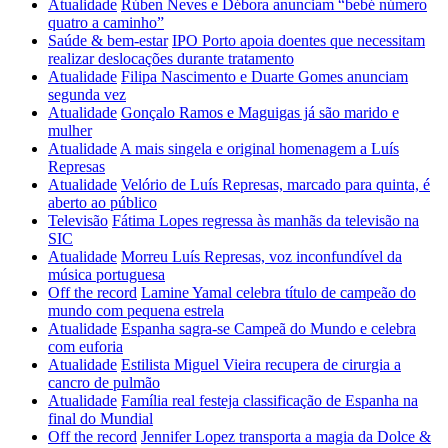
Atualidade
Rúben Neves e Débora anunciam “bebé número
quatro a caminho”
Saúde & bem-estar
IPO Porto apoia doentes que necessitam
realizar deslocações durante tratamento
Atualidade
Filipa Nascimento e Duarte Gomes anunciam
segunda vez
Atualidade
Gonçalo Ramos e Maguigas já são marido e
mulher
Atualidade
A mais singela e original homenagem a Luís
Represas
Atualidade
Velório de Luís Represas, marcado para quinta, é
aberto ao público
Televisão
Fátima Lopes regressa às manhãs da televisão na
SIC
Atualidade
Morreu Luís Represas, voz inconfundível da
música portuguesa
Off the record
Lamine Yamal celebra título de campeão do
mundo com pequena estrela
Atualidade
Espanha sagra-se Campeã do Mundo e celebra
com euforia
Atualidade
Estilista Miguel Vieira recupera de cirurgia a
cancro de pulmão
Atualidade
Família real festeja classificação de Espanha na
final do Mundial
Off the record
Jennifer Lopez transporta a magia da Dolce &