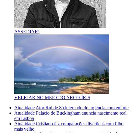
ASSEDIAR!
VELEJAR NO MEIO DO ARCO-ÍRIS
Atualidade
Ator Rui de Sá internado de urgência com enfarte
Atualidade
Palácio de Buckingham anuncia nascimento real
em Lisboa
Atualidade
Cristiano faz comparações divertidas com filho
mais velho