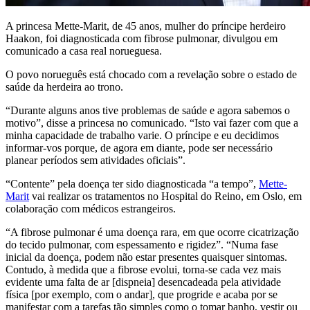
A princesa Mette-Marit, de 45 anos, mulher do príncipe herdeiro
Haakon, foi diagnosticada com fibrose pulmonar, divulgou em
comunicado a casa real norueguesa.
O povo norueguês está chocado com a revelação sobre o estado de
saúde da herdeira ao trono.
“Durante alguns anos tive problemas de saúde e agora sabemos o
motivo”, disse a princesa no comunicado. “Isto vai fazer com que a
minha capacidade de trabalho varie. O príncipe e eu decidimos
informar-vos porque, de agora em diante, pode ser necessário
planear períodos sem atividades oficiais”.
“Contente” pela doença ter sido diagnosticada “a tempo”,
Mette-
Marit
vai realizar os tratamentos no Hospital do Reino, em Oslo, em
colaboração com médicos estrangeiros.
“A fibrose pulmonar é uma doença rara, em que ocorre cicatrização
do tecido pulmonar, com espessamento e rigidez”. “Numa fase
inicial da doença, podem não estar presentes quaisquer sintomas.
Contudo, à medida que a fibrose evolui, torna-se cada vez mais
evidente uma falta de ar [dispneia] desencadeada pela atividade
física [por exemplo, com o andar], que progride e acaba por se
manifestar com a tarefas tão simples como o tomar banho, vestir ou