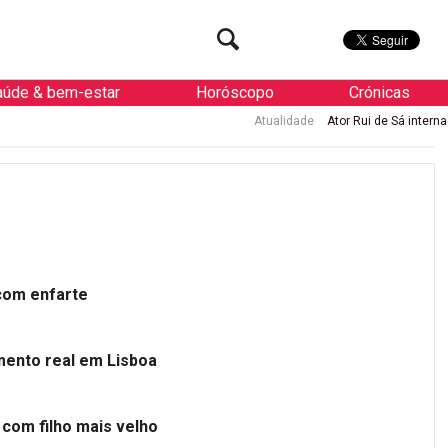
aúde & bem-estar
Horóscopo
Crónicas
Atualidade
Ator Rui de Sá internado de urg
 com enfarte
mento real em Lisboa
 com filho mais velho