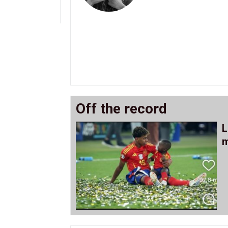
Off the record
L
m