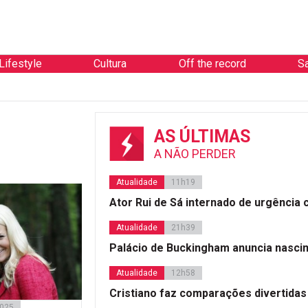
Lifestyle
Cultura
Off the record
S
AS ÚLTIMAS
A NÃO PERDER
Atualidade
11h19
Ator Rui de Sá internado de urgência
Atualidade
21h39
Palácio de Buckingham anuncia nasci
Atualidade
12h58
Cristiano faz comparações divertidas
2025