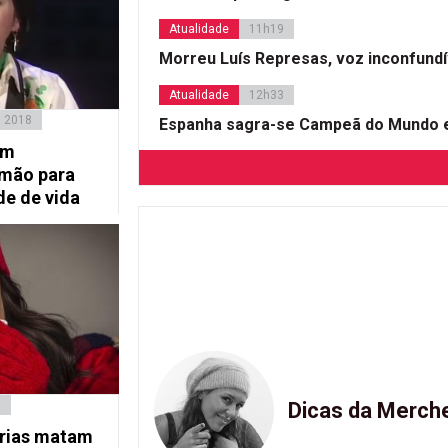
Atualidade
11h19
Morreu Luís Represas, voz inconfund
Atualidade
12h33
, 2018
Espanha sagra-se Campeã do Mundo e
um
lmão para
de de vida
7
Dicas da Merch
órias matam