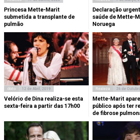
Princesa Mette-Marit
Declaração urgent
submetida a transplante de
saúde de Mette-Ma
pulmão
Noruega
óbito
12 de Abril, 2019
Realeza
26 de Outubr
Velório de Dina realiza-se esta
Mette-Marit apar
sexta-feira a partir das 17h00
público após ter r
de fibrose pulmon