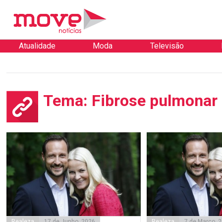
Atualidade
Moda
Televisão
Tema: Fibrose pulmonar
Realeza
17 de Junho, 2026
Realeza
7 de Março, 