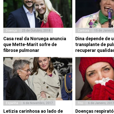
Doença
25 de Outubro, 2018
Cantora
15 de Janeiro
Casa real da Noruega anuncia
Dina depende de 
que Mette-Marit sofre de
transplante de pu
fibrose pulmonar
recuperar qualida
Espanha
6 de Novembro, 2017
Frio
6 de Janeiro, 201
Letizia carinhosa ao lado de
Doenças respirat