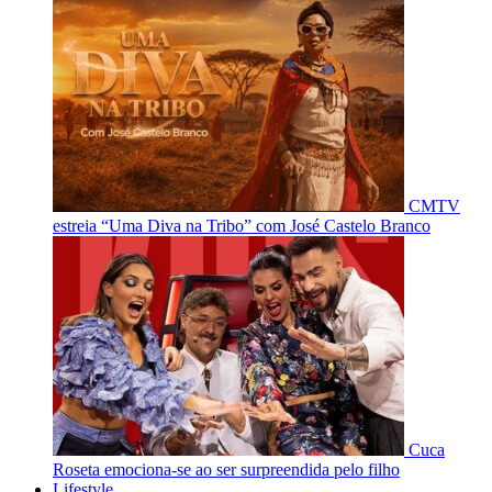
CMTV
estreia “Uma Diva na Tribo” com José Castelo Branco
Cuca
Roseta emociona-se ao ser surpreendida pelo filho
Lifestyle