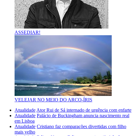
ASSEDIAR!
VELEJAR NO MEIO DO ARCO-ÍRIS
Atualidade
Ator Rui de Sá internado de urgência com enfarte
Atualidade
Palácio de Buckingham anuncia nascimento real
em Lisboa
Atualidade
Cristiano faz comparações divertidas com filho
mais velho