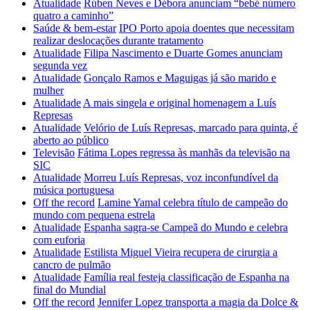
Atualidade
Rúben Neves e Débora anunciam “bebé número
quatro a caminho”
Saúde & bem-estar
IPO Porto apoia doentes que necessitam
realizar deslocações durante tratamento
Atualidade
Filipa Nascimento e Duarte Gomes anunciam
segunda vez
Atualidade
Gonçalo Ramos e Maguigas já são marido e
mulher
Atualidade
A mais singela e original homenagem a Luís
Represas
Atualidade
Velório de Luís Represas, marcado para quinta, é
aberto ao público
Televisão
Fátima Lopes regressa às manhãs da televisão na
SIC
Atualidade
Morreu Luís Represas, voz inconfundível da
música portuguesa
Off the record
Lamine Yamal celebra título de campeão do
mundo com pequena estrela
Atualidade
Espanha sagra-se Campeã do Mundo e celebra
com euforia
Atualidade
Estilista Miguel Vieira recupera de cirurgia a
cancro de pulmão
Atualidade
Família real festeja classificação de Espanha na
final do Mundial
Off the record
Jennifer Lopez transporta a magia da Dolce &