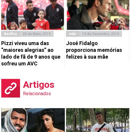
Benfica
20 de Maio, 2019
mãe
19 de Dezembro, 2019
Pizzi viveu uma das
José Fidalgo
“maiores alegrias” ao
proporciona memórias
lado de fã de 9 anos que
felizes à sua mãe
sofreu um AVC
Artigos
Relacionados