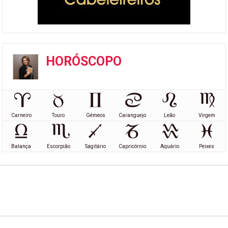
HORÓSCOPO
Carneiro
Touro
Gémeos
Caranguejo
Leão
Virgem
Balança
Escorpião
Sagitário
Capricórnio
Aquário
Peixes