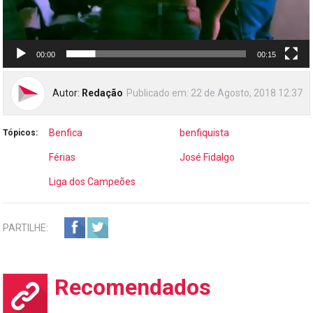
00:00
00:15
Autor:
Redação
Publicado em:
22 de Agosto, 2018 12:37
Benfica
benfiquista
Tópicos:
Férias
José Fidalgo
Liga dos Campeões
PARTILHE:
Recomendados