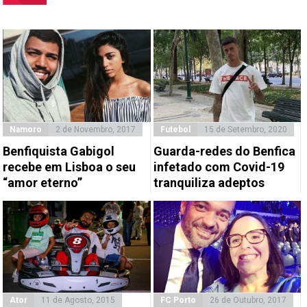
Namoro
2 de Novembro, 2017
Futebol
15 de Setembro, 2020
Benfiquista Gabigol
Guarda-redes do Benfica
recebe em Lisboa o seu
infetado com Covid-19
“amor eterno”
tranquiliza adeptos
Ator
11 de Agosto, 2015
FC Porto
26 de Outubro, 2017