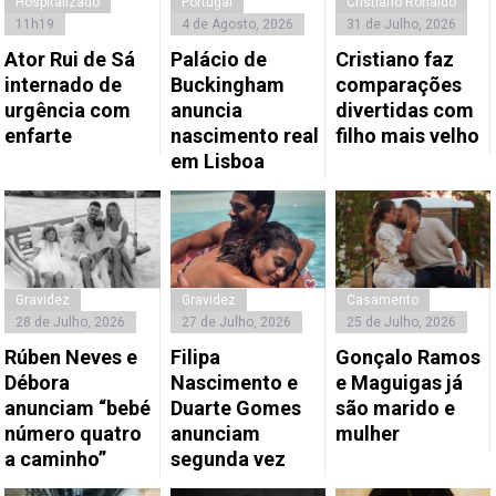
Hospitalizado
Portugal
Cristiano Ronaldo
11h19
4 de Agosto, 2026
31 de Julho, 2026
Ator Rui de Sá
Palácio de
Cristiano faz
internado de
Buckingham
comparações
urgência com
anuncia
divertidas com
enfarte
nascimento real
filho mais velho
em Lisboa
Gravidez
Gravidez
Casamento
28 de Julho, 2026
27 de Julho, 2026
25 de Julho, 2026
Rúben Neves e
Filipa
Gonçalo Ramos
Débora
Nascimento e
e Maguigas já
anunciam “bebé
Duarte Gomes
são marido e
número quatro
anunciam
mulher
a caminho”
segunda vez