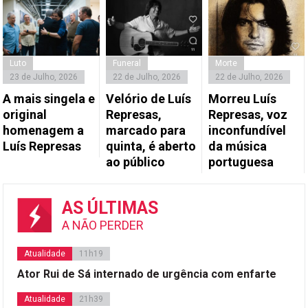
Luto
Funeral
Morte
23 de Julho, 2026
22 de Julho, 2026
22 de Julho, 2026
A mais singela e
Velório de Luís
Morreu Luís
original
Represas,
Represas, voz
homenagem a
marcado para
inconfundível
Luís Represas
quinta, é aberto
da música
ao público
portuguesa
AS ÚLTIMAS
A NÃO PERDER
Atualidade
11h19
Ator Rui de Sá internado de urgência com enfarte
Atualidade
21h39