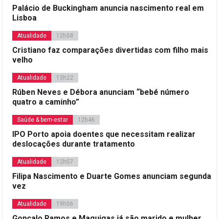
Palácio de Buckingham anuncia nascimento real em
Lisboa
Atualidade
12h58
Cristiano faz comparações divertidas com filho mais
velho
Atualidade
13h22
Rúben Neves e Débora anunciam “bebé número
quatro a caminho”
Saúde & bem-estar
12h46
IPO Porto apoia doentes que necessitam realizar
deslocações durante tratamento
Atualidade
12h57
Filipa Nascimento e Duarte Gomes anunciam segunda
vez
Atualidade
19h06
Gonçalo Ramos e Maguigas já são marido e mulher