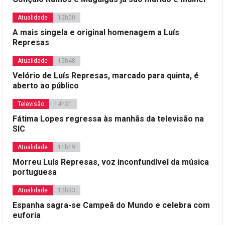
Atualidade
12h00
A mais singela e original homenagem a Luís
Represas
Atualidade
15h48
Velório de Luís Represas, marcado para quinta, é
aberto ao público
Televisão
14h31
Fátima Lopes regressa às manhãs da televisão na
SIC
Atualidade
11h19
Morreu Luís Represas, voz inconfundível da música
portuguesa
Atualidade
12h33
Espanha sagra-se Campeã do Mundo e celebra com
euforia