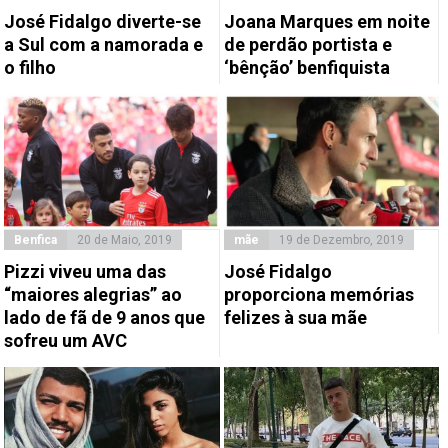
José Fidalgo diverte-se
Joana Marques em noite
a Sul com a namorada e
de perdão portista e
o filho
‘bênção’ benfiquista
Benfica
20 de Maio, 2019
mãe
19 de Dezembro, 2019
Pizzi viveu uma das
José Fidalgo
“maiores alegrias” ao
proporciona memórias
lado de fã de 9 anos que
felizes à sua mãe
sofreu um AVC