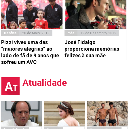
Benfica
20 de Maio, 2019
mãe
19 de Dezembro, 2019
Pizzi viveu uma das
José Fidalgo
“maiores alegrias” ao
proporciona memórias
lado de fã de 9 anos que
felizes à sua mãe
sofreu um AVC
Atualidade