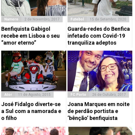
Namoro
2 de Novembro, 2017
Futebol
15 de Setembro, 2020
Benfiquista Gabigol
Guarda-redes do Benfica
recebe em Lisboa o seu
infetado com Covid-19
“amor eterno”
tranquiliza adeptos
Ator
11 de Agosto, 2015
FC Porto
26 de Outubro, 2017
José Fidalgo diverte-se
Joana Marques em noite
a Sul com a namorada e
de perdão portista e
o filho
‘bênção’ benfiquista