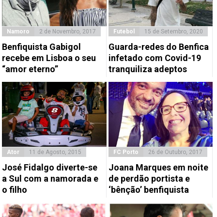
Namoro
2 de Novembro, 2017
Futebol
15 de Setembro, 2020
Benfiquista Gabigol
Guarda-redes do Benfica
recebe em Lisboa o seu
infetado com Covid-19
“amor eterno”
tranquiliza adeptos
Ator
11 de Agosto, 2015
FC Porto
26 de Outubro, 2017
José Fidalgo diverte-se
Joana Marques em noite
a Sul com a namorada e
de perdão portista e
o filho
‘bênção’ benfiquista