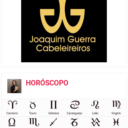
HORÓSCOPO
Carneiro
Touro
Gémeos
Caranguejo
Leão
Virgem