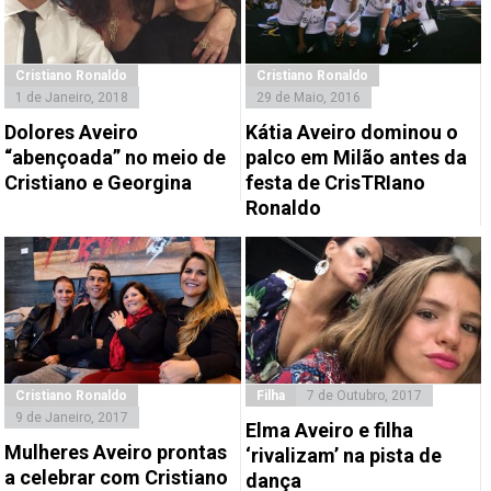
Cristiano Ronaldo
Cristiano Ronaldo
1 de Janeiro, 2018
29 de Maio, 2016
Dolores Aveiro
Kátia Aveiro dominou o
“abençoada” no meio de
palco em Milão antes da
Cristiano e Georgina
festa de CrisTRIano
Ronaldo
Cristiano Ronaldo
Filha
7 de Outubro, 2017
9 de Janeiro, 2017
Elma Aveiro e filha
Mulheres Aveiro prontas
‘rivalizam’ na pista de
a celebrar com Cristiano
dança