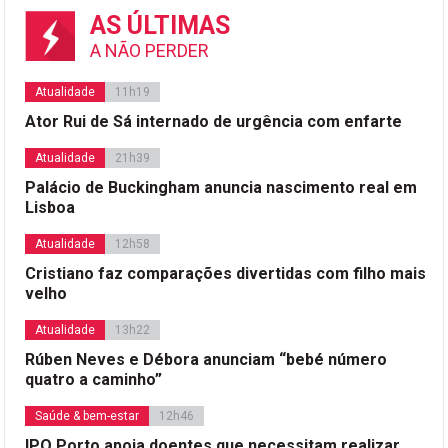
AS ÚLTIMAS
A NÃO PERDER
Atualidade
11h19
Ator Rui de Sá internado de urgência com enfarte
Atualidade
21h39
Palácio de Buckingham anuncia nascimento real em
Lisboa
Atualidade
12h58
Cristiano faz comparações divertidas com filho mais
velho
Atualidade
13h22
Rúben Neves e Débora anunciam “bebé número
quatro a caminho”
Saúde & bem-estar
12h46
IPO Porto apoia doentes que necessitam realizar