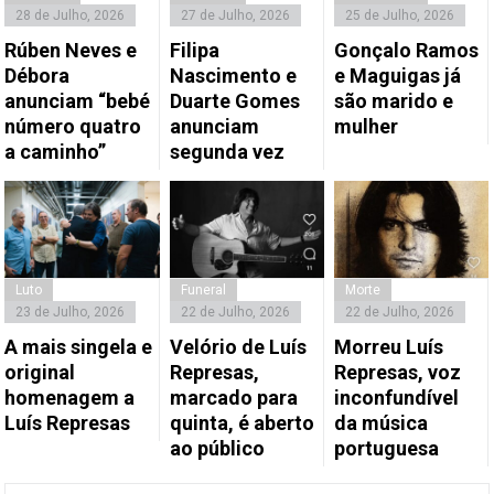
28 de Julho, 2026
27 de Julho, 2026
25 de Julho, 2026
Rúben Neves e
Filipa
Gonçalo Ramos
Débora
Nascimento e
e Maguigas já
anunciam “bebé
Duarte Gomes
são marido e
número quatro
anunciam
mulher
a caminho”
segunda vez
Luto
Funeral
Morte
23 de Julho, 2026
22 de Julho, 2026
22 de Julho, 2026
A mais singela e
Velório de Luís
Morreu Luís
original
Represas,
Represas, voz
homenagem a
marcado para
inconfundível
Luís Represas
quinta, é aberto
da música
ao público
portuguesa