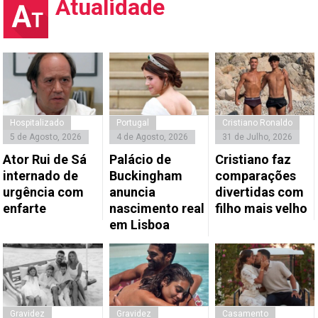
Atualidade
Hospitalizado
Portugal
Cristiano Ronaldo
5 de Agosto, 2026
4 de Agosto, 2026
31 de Julho, 2026
Ator Rui de Sá
Palácio de
Cristiano faz
internado de
Buckingham
comparações
urgência com
anuncia
divertidas com
enfarte
nascimento real
filho mais velho
em Lisboa
Gravidez
Gravidez
Casamento