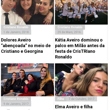
Cristiano Ronaldo
Cristiano Ronaldo
1 de Janeiro, 2018
29 de Maio, 2016
Dolores Aveiro
Kátia Aveiro dominou o
“abençoada” no meio de
palco em Milão antes da
Cristiano e Georgina
festa de CrisTRIano
Ronaldo
Cristiano Ronaldo
Filha
7 de Outubro, 2017
9 de Janeiro, 2017
Elma Aveiro e filha