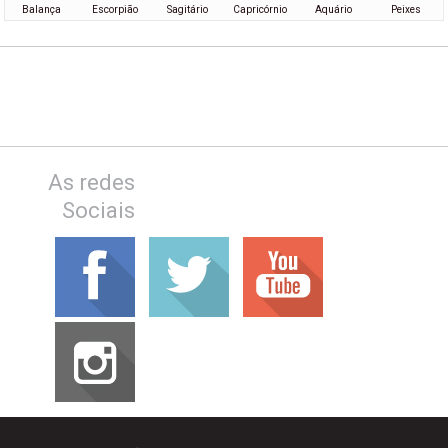
Balança
Escorpião
Sagitário
Capricórnio
Aquário
Peixes
As redes
Sociais