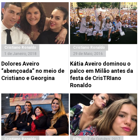
Cristiano Ronaldo
Cristiano Ronaldo
1 de Janeiro, 2018
29 de Maio, 2016
Dolores Aveiro
Kátia Aveiro dominou o
“abençoada” no meio de
palco em Milão antes da
Cristiano e Georgina
festa de CrisTRIano
Ronaldo
Cristiano Ronaldo
Filha
7 de Outubro, 2017