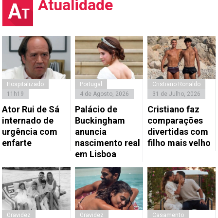
Atualidade
Hospitalizado
Portugal
Cristiano Ronaldo
11h19
4 de Agosto, 2026
31 de Julho, 2026
Ator Rui de Sá
Palácio de
Cristiano faz
internado de
Buckingham
comparações
urgência com
anuncia
divertidas com
enfarte
nascimento real
filho mais velho
em Lisboa
Gravidez
Gravidez
Casamento