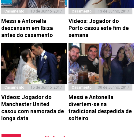
Casamento
13 de Junho, 2017
Casamento
13 de Junho, 2017
Messi e Antonella
Vídeos: Jogador do
descansam em Ibiza
Porto casou este fim de
antes do casamento
semana
Casamento
15 de Junho, 2017
Casamento
30 de Junho, 2017
Vídeos: Jogador do
Messi e Antonella
Manchester United
divertem-se na
casou com namorada de
tradicional despedida de
longa data
solteiro