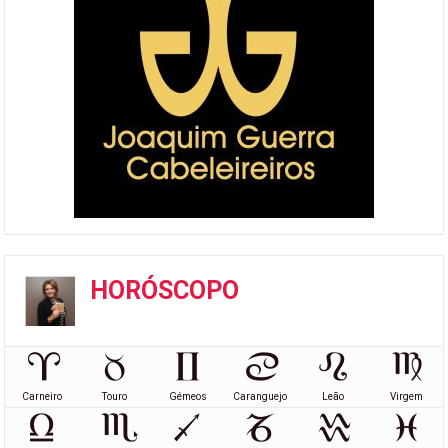
HORÓSCOPO
Carneiro
Touro
Gémeos
Caranguejo
Leão
Virgem