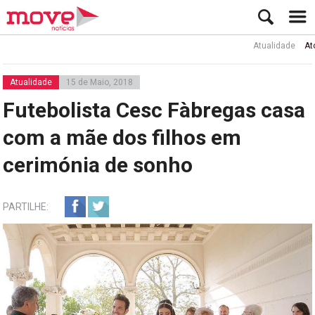
Atualidade
Ator Rui 
Atualidade
15 de Maio, 2018
Futebolista Cesc Fàbregas casa
com a mãe dos filhos em
cerimónia de sonho
PARTILHE: