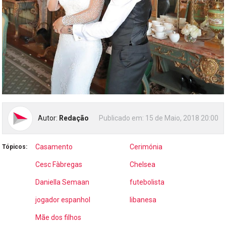
Autor:
Redação
Publicado em:
15 de Maio, 2018 20:00
Casamento
Cerimónia
Tópicos:
Cesc Fàbregas
Chelsea
Daniella Semaan
futebolista
jogador espanhol
libanesa
Mãe dos filhos