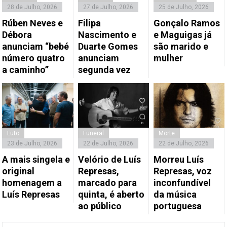
28 de Julho, 2026
27 de Julho, 2026
25 de Julho, 2026
Rúben Neves e
Filipa
Gonçalo Ramos
Débora
Nascimento e
e Maguigas já
anunciam “bebé
Duarte Gomes
são marido e
número quatro
anunciam
mulher
a caminho”
segunda vez
Luto
Funeral
Morte
23 de Julho, 2026
22 de Julho, 2026
22 de Julho, 2026
A mais singela e
Velório de Luís
Morreu Luís
original
Represas,
Represas, voz
homenagem a
marcado para
inconfundível
Luís Represas
quinta, é aberto
da música
ao público
portuguesa