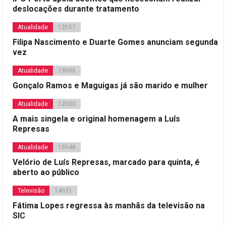
deslocações durante tratamento
Atualidade
12h57
Filipa Nascimento e Duarte Gomes anunciam segunda
vez
Atualidade
19h06
Gonçalo Ramos e Maguigas já são marido e mulher
Atualidade
12h00
A mais singela e original homenagem a Luís
Represas
Atualidade
15h48
Velório de Luís Represas, marcado para quinta, é
aberto ao público
Televisão
14h31
Fátima Lopes regressa às manhãs da televisão na
SIC