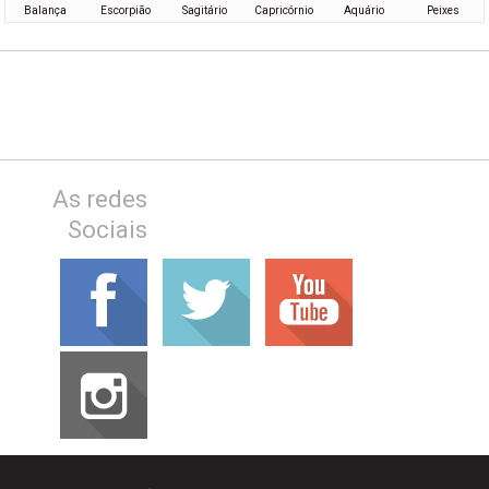
Balança
Escorpião
Sagitário
Capricórnio
Aquário
Peixes
As redes
Sociais