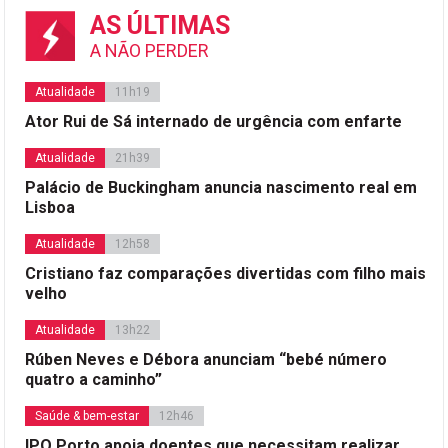
AS ÚLTIMAS
A NÃO PERDER
Atualidade
11h19
Ator Rui de Sá internado de urgência com enfarte
Atualidade
21h39
Palácio de Buckingham anuncia nascimento real em
Lisboa
Atualidade
12h58
Cristiano faz comparações divertidas com filho mais
velho
Atualidade
13h22
Rúben Neves e Débora anunciam “bebé número
quatro a caminho”
Saúde & bem-estar
12h46
IPO Porto apoia doentes que necessitam realizar