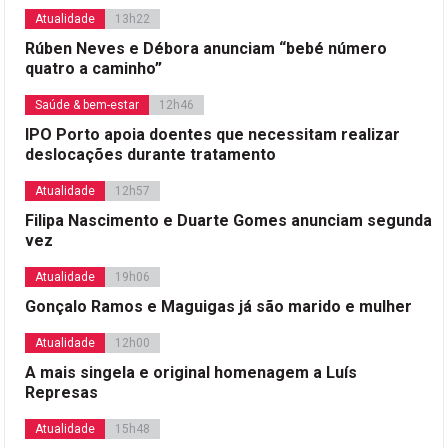
Atualidade
13h22
Rúben Neves e Débora anunciam “bebé número
quatro a caminho”
Saúde & bem-estar
12h46
IPO Porto apoia doentes que necessitam realizar
deslocações durante tratamento
Atualidade
12h57
Filipa Nascimento e Duarte Gomes anunciam segunda
vez
Atualidade
19h06
Gonçalo Ramos e Maguigas já são marido e mulher
Atualidade
12h00
A mais singela e original homenagem a Luís
Represas
Atualidade
15h48