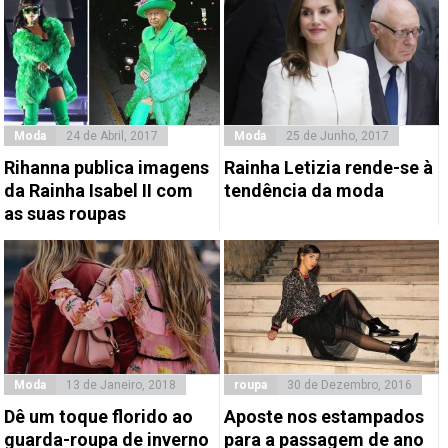
Moda
24 de Abril, 2017
Moda
25 de Junho, 2017
Rihanna publica imagens
Rainha Letizia rende-se à
da Rainha Isabel II com
tendência da moda
as suas roupas
Moda
13 de Janeiro, 2018
roupa
30 de Dezembro, 2016
Dê um toque florido ao
Aposte nos estampados
guarda-roupa de inverno
para a passagem de ano