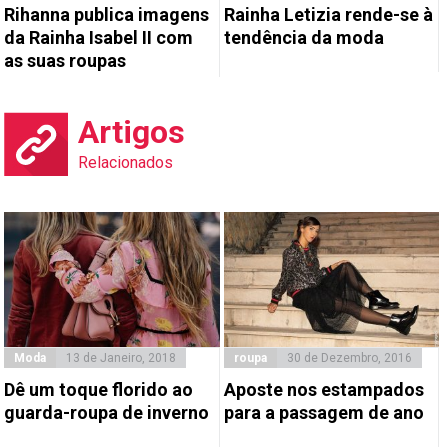
Rihanna publica imagens
Rainha Letizia rende-se à
da Rainha Isabel II com
tendência da moda
as suas roupas
Artigos
Relacionados
Moda
13 de Janeiro, 2018
roupa
30 de Dezembro, 2016
Dê um toque florido ao
Aposte nos estampados
guarda-roupa de inverno
para a passagem de ano