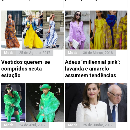
Moda
25 de Agosto, 2017
Moda
30 de Março, 2018
Vestidos querem-se
Adeus ‘millennial pink’:
compridos nesta
lavanda e amarelo
estação
assumem tendências
Moda
24 de Abril, 2017
Moda
25 de Junho, 2017