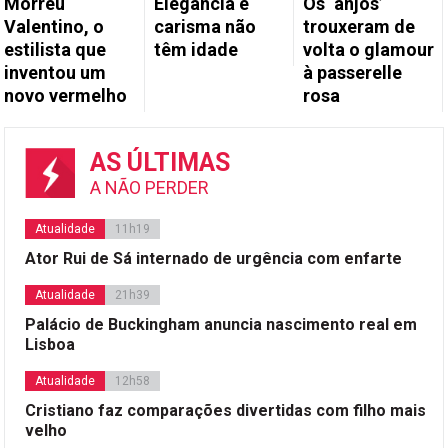
Morreu
Elegância e
Os ‘anjos’
Valentino, o
carisma não
trouxeram de
estilista que
têm idade
volta o glamour
inventou um
à passerelle
novo vermelho
rosa
AS ÚLTIMAS
A NÃO PERDER
Atualidade
11h19
Ator Rui de Sá internado de urgência com enfarte
Atualidade
21h39
Palácio de Buckingham anuncia nascimento real em
Lisboa
Atualidade
12h58
Cristiano faz comparações divertidas com filho mais
velho