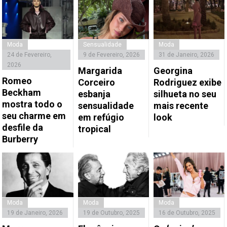
Moda
Sensualidade
Moda
24 de Fevereiro,
9 de Fevereiro, 2026
31 de Janeiro, 2026
2026
Margarida
Georgina
Romeo
Corceiro
Rodriguez exibe
Beckham
esbanja
silhueta no seu
mostra todo o
sensualidade
mais recente
seu charme em
em refúgio
look
desfile da
tropical
Burberry
Moda
Moda
Moda
19 de Janeiro, 2026
19 de Outubro, 2025
16 de Outubro, 2025