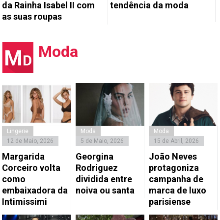
da Rainha Isabel II com
tendência da moda
as suas roupas
Moda
Lingerie
Moda
Moda
12 de Maio, 2026
5 de Maio, 2026
15 de Abril, 2026
Margarida
Georgina
João Neves
Corceiro volta
Rodriguez
protagoniza
como
dividida entre
campanha de
embaixadora da
noiva ou santa
marca de luxo
Intimissimi
parisiense