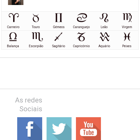
Carneiro
Touro
Gémeos
Caranguejo
Leão
Virgem
Balança
Escorpião
Sagitário
Capricórnio
Aquário
Peixes
As redes
Sociais