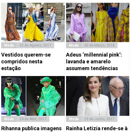
Moda
25 de Agosto, 2017
Moda
30 de Março, 2018
Vestidos querem-se
Adeus ‘millennial pink’:
compridos nesta
lavanda e amarelo
estação
assumem tendências
Moda
24 de Abril, 2017
Moda
25 de Junho, 2017
Rihanna publica imagens
Rainha Letizia rende-se à