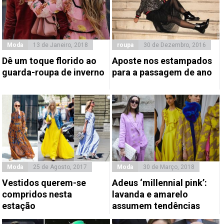
Moda
13 de Janeiro, 2018
roupa
30 de Dezembro, 2016
Dê um toque florido ao
Aposte nos estampados
guarda-roupa de inverno
para a passagem de ano
Moda
25 de Agosto, 2017
Moda
30 de Março, 2018
Vestidos querem-se
Adeus ‘millennial pink’:
compridos nesta
lavanda e amarelo
estação
assumem tendências