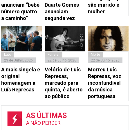
anunciam “bebé
Duarte Gomes
são marido e
número quatro
anunciam
mulher
a caminho”
segunda vez
Luto
Funeral
Morte
23 de Julho, 2026
22 de Julho, 2026
22 de Julho, 2026
A mais singela e
Velório de Luís
Morreu Luís
original
Represas,
Represas, voz
homenagem a
marcado para
inconfundível
Luís Represas
quinta, é aberto
da música
ao público
portuguesa
AS ÚLTIMAS
A NÃO PERDER