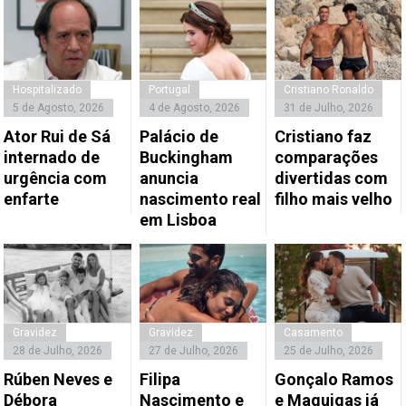
Hospitalizado
Portugal
Cristiano Ronaldo
5 de Agosto, 2026
4 de Agosto, 2026
31 de Julho, 2026
Ator Rui de Sá
Palácio de
Cristiano faz
internado de
Buckingham
comparações
urgência com
anuncia
divertidas com
enfarte
nascimento real
filho mais velho
em Lisboa
Gravidez
Gravidez
Casamento
28 de Julho, 2026
27 de Julho, 2026
25 de Julho, 2026
Rúben Neves e
Filipa
Gonçalo Ramos
Débora
Nascimento e
e Maguigas já