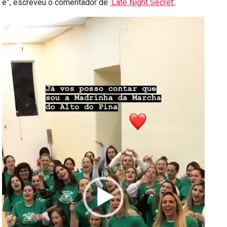
é”, escreveu o comentador de
‘Late Night Secret’
.
Reprodutor
de
vídeo