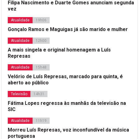
Filipa Nascimento e Duarte Gomes anunciam segunda
vez
Atualidade
19h06
Gonçalo Ramos e Maguigas já são marido e mulher
Atualidade
12h00
A mais singela e original homenagem a Luís
Represas
Atualidade
15h48
Velório de Luís Represas, marcado para quinta, é
aberto ao público
Televisão
14h31
Fátima Lopes regressa às manhãs da televisão na
SIC
Atualidade
11h19
Morreu Luís Represas, voz inconfundível da música
portuguesa