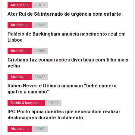
Atualidade
11h19
Ator Rui de Sá internado de urgência com enfarte
Atualidade
21h39
Palácio de Buckingham anuncia nascimento real em
Lisboa
Atualidade
12h58
Cristiano faz comparações divertidas com filho mais
velho
Atualidade
13h22
Rúben Neves e Débora anunciam “bebé número
quatro a caminho”
Saúde & bem-estar
12h46
IPO Porto apoia doentes que necessitam realizar
deslocações durante tratamento
Atualidade
12h57