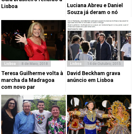
Luciana Abreu e Daniel
Lisboa
Souza já deram o nó
Lisboa
8 de Maio, 2018
Lisboa
14 de Outubro, 2015
Teresa Guilherme volta à
David Beckham grava
marcha da Madragoa
anúncio em Lisboa
com novo par