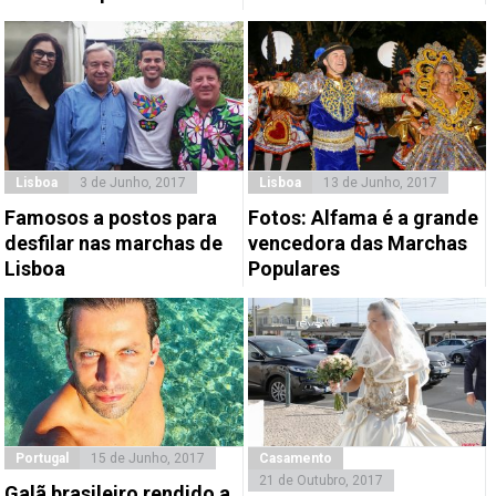
Lisboa
3 de Junho, 2017
Lisboa
13 de Junho, 2017
Famosos a postos para
Fotos: Alfama é a grande
desfilar nas marchas de
vencedora das Marchas
Lisboa
Populares
Portugal
15 de Junho, 2017
Casamento
21 de Outubro, 2017
Galã brasileiro rendido a