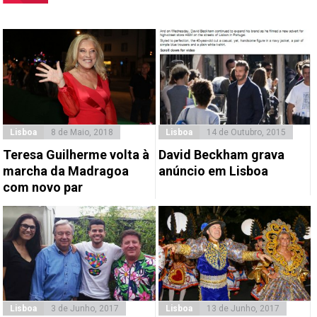
Lisboa
8 de Maio, 2018
Lisboa
14 de Outubro, 2015
Teresa Guilherme volta à
David Beckham grava
marcha da Madragoa
anúncio em Lisboa
com novo par
Lisboa
3 de Junho, 2017
Lisboa
13 de Junho, 2017