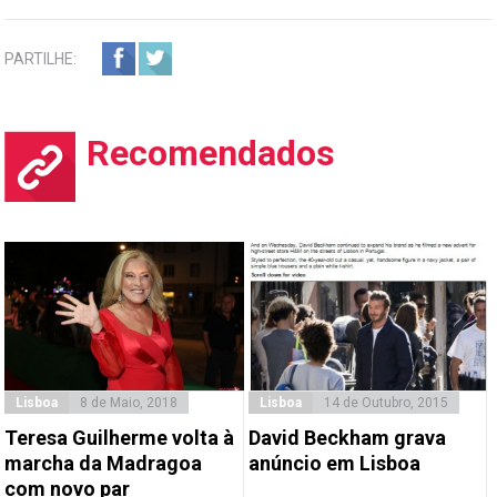
PARTILHE:
Recomendados
Lisboa
8 de Maio, 2018
Lisboa
14 de Outubro, 2015
Teresa Guilherme volta à
David Beckham grava
marcha da Madragoa
anúncio em Lisboa
com novo par