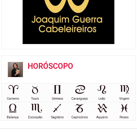
HORÓSCOPO
Carneiro
Touro
Gémeos
Caranguejo
Leão
Virgem
Balança
Escorpião
Sagitário
Capricórnio
Aquário
Peixes