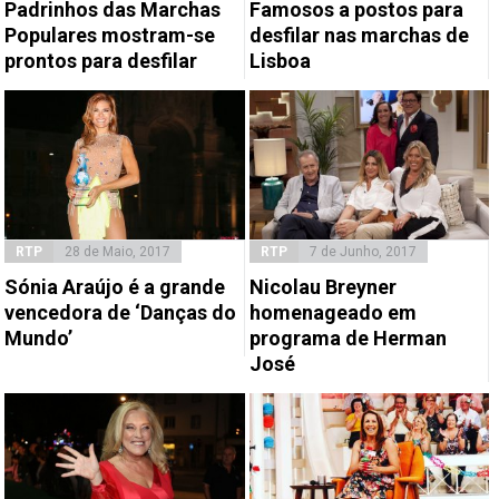
Padrinhos das Marchas
Famosos a postos para
Populares mostram-se
desfilar nas marchas de
prontos para desfilar
Lisboa
RTP
28 de Maio, 2017
RTP
7 de Junho, 2017
Sónia Araújo é a grande
Nicolau Breyner
vencedora de ‘Danças do
homenageado em
Mundo’
programa de Herman
José