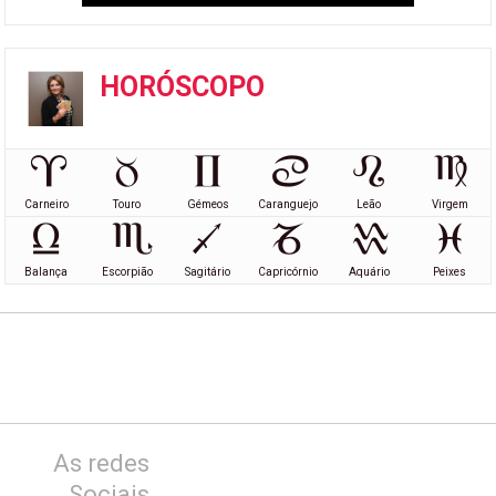
HORÓSCOPO
Carneiro
Touro
Gémeos
Caranguejo
Leão
Virgem
Balança
Escorpião
Sagitário
Capricórnio
Aquário
Peixes
As redes
Sociais