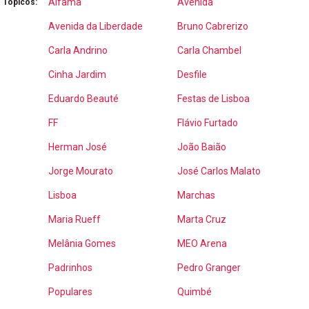
Alfama
Avenida
Tópicos:
Avenida da Liberdade
Bruno Cabrerizo
Carla Andrino
Carla Chambel
Cinha Jardim
Desfile
Eduardo Beauté
Festas de Lisboa
FF
Flávio Furtado
Herman José
João Baião
Jorge Mourato
José Carlos Malato
Lisboa
Marchas
Maria Rueff
Marta Cruz
Melânia Gomes
MEO Arena
Padrinhos
Pedro Granger
Populares
Quimbé