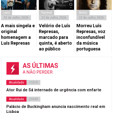
Luto
Funeral
Morte
23 de Julho, 2026
22 de Julho, 2026
22 de Julho, 2026
A mais singela e
Velório de Luís
Morreu Luís
original
Represas,
Represas, voz
homenagem a
marcado para
inconfundível
Luís Represas
quinta, é aberto
da música
ao público
portuguesa
AS ÚLTIMAS
A NÃO PERDER
Atualidade
11h19
Ator Rui de Sá internado de urgência com enfarte
Atualidade
21h39
Palácio de Buckingham anuncia nascimento real em
Lisboa