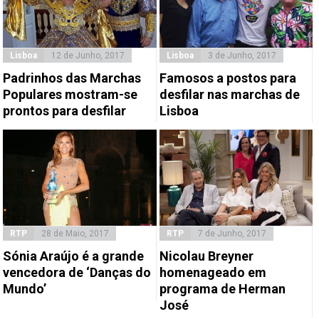
Lisboa
12 de Junho, 2017
Lisboa
3 de Junho, 2017
Padrinhos das Marchas
Famosos a postos para
Populares mostram-se
desfilar nas marchas de
prontos para desfilar
Lisboa
RTP
28 de Maio, 2017
RTP
7 de Junho, 2017
Sónia Araújo é a grande
Nicolau Breyner
vencedora de ‘Danças do
homenageado em
Mundo’
programa de Herman
José