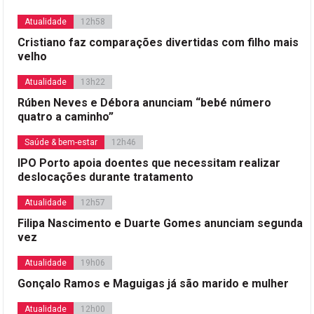
Atualidade
12h58
Cristiano faz comparações divertidas com filho mais
velho
Atualidade
13h22
Rúben Neves e Débora anunciam “bebé número
quatro a caminho”
Saúde & bem-estar
12h46
IPO Porto apoia doentes que necessitam realizar
deslocações durante tratamento
Atualidade
12h57
Filipa Nascimento e Duarte Gomes anunciam segunda
vez
Atualidade
19h06
Gonçalo Ramos e Maguigas já são marido e mulher
Atualidade
12h00