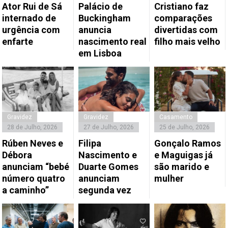
Ator Rui de Sá
Palácio de
Cristiano faz
internado de
Buckingham
comparações
urgência com
anuncia
divertidas com
enfarte
nascimento real
filho mais velho
em Lisboa
Gravidez
Gravidez
Casamento
28 de Julho, 2026
27 de Julho, 2026
25 de Julho, 2026
Rúben Neves e
Filipa
Gonçalo Ramos
Débora
Nascimento e
e Maguigas já
anunciam “bebé
Duarte Gomes
são marido e
número quatro
anunciam
mulher
a caminho”
segunda vez