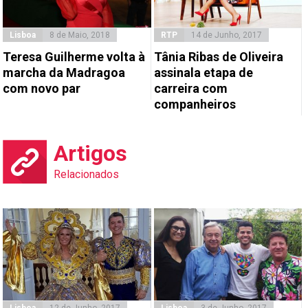
Lisboa
8 de Maio, 2018
RTP
14 de Junho, 2017
Teresa Guilherme volta à
Tânia Ribas de Oliveira
marcha da Madragoa
assinala etapa de
com novo par
carreira com
companheiros
Artigos
Relacionados