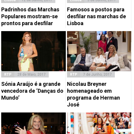
Lisboa
12 de Junho, 2017
Lisboa
3 de Junho, 2017
Padrinhos das Marchas
Famosos a postos para
Populares mostram-se
desfilar nas marchas de
prontos para desfilar
Lisboa
RTP
28 de Maio, 2017
RTP
7 de Junho, 2017
Sónia Araújo é a grande
Nicolau Breyner
vencedora de ‘Danças do
homenageado em
Mundo’
programa de Herman
José