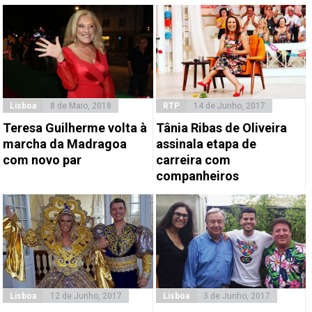
Lisboa
8 de Maio, 2018
RTP
14 de Junho, 2017
Teresa Guilherme volta à
Tânia Ribas de Oliveira
marcha da Madragoa
assinala etapa de
com novo par
carreira com
companheiros
Lisboa
12 de Junho, 2017
Lisboa
3 de Junho, 2017