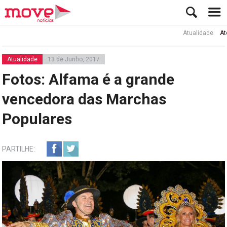
Atualidade
Ator Rui
Atualidade
13 de Junho, 2017
Fotos: Alfama é a grande
vencedora das Marchas
Populares
PARTILHE: