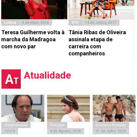
Lisboa
8 de Maio, 2018
RTP
14 de Junho, 2017
Teresa Guilherme volta à
Tânia Ribas de Oliveira
marcha da Madragoa
assinala etapa de
com novo par
carreira com
companheiros
Atualidade
Hospitalizado
Portugal
Cristiano Ronaldo
11h19
4 de Agosto, 2026
31 de Julho, 2026