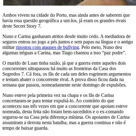
Ambos vivem na cidade do Porto, mas ainda antes de saberem que
havia essa questão geográfica a uni-los, já eram os grandes rivais
deste Secret Story 7.
Nuno e Carina ganharam atritos desde muito cedo. A mediadora de
seguros entrou no jogo a pés juntos e sem papas na língua e o antigo
militar
ripostou com ataques de bullying
. Pelo meio, Nuno deu
algumas tréguas a Carina, mas Tiago chamou a isso “paz podre”.
O marido de Luan tinha razão, já que a guerra entre aqueles dois
concorrentes ultrapassou há muito as fronteiras da Casa dos
Segredos 7. Cá fora, os fãs de cada um deles esgrimem argumentos
e tentam abater o concorrente rival. A prova disso ficou dada na
semana que passou, nomeadamente neste domingo de expulsões.
Nuno esteve pela primeira vez na chapa e os fãs de Carina
concertaram-se para tentar expulsá-lo. Ao contrário do que
aconteceu nas três vezes em que a concorrente que apoiam esteve
nomeada, desta feita não foram bem-sucedidos e o ex-comando
segurou-se na Casa pela diferença mínima. Os apoiantes de Carina
assumiram a derrota nesta batalha, mas a guerra continua e não é
tempo de baixar guarda.