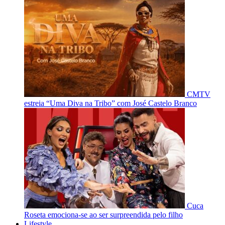
CMTV
estreia “Uma Diva na Tribo” com José Castelo Branco
Cuca
Roseta emociona-se ao ser surpreendida pelo filho
Lifestyle