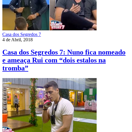
Casa dos Segredos 7
4 de Abril, 2018
Casa dos Segredos 7: Nuno fica nomeado
e ameaça Rui com “dois estalos na
tromba”