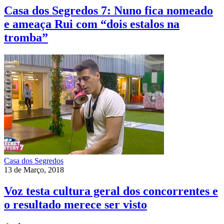
Casa dos Segredos 7: Nuno fica nomeado
e ameaça Rui com “dois estalos na
tromba”
Casa dos Segredos
13 de Março, 2018
Voz testa cultura geral dos concorrentes e
o resultado merece ser visto