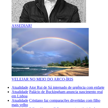
ASSEDIAR!
VELEJAR NO MEIO DO ARCO-ÍRIS
Atualidade
Ator Rui de Sá internado de urgência com enfarte
Atualidade
Palácio de Buckingham anuncia nascimento real
em Lisboa
Atualidade
Cristiano faz comparações divertidas com filho
mais velho