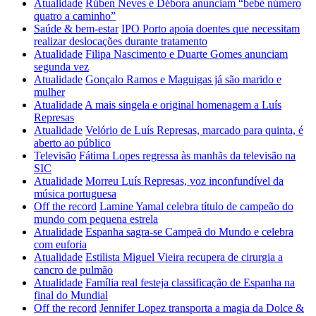
Atualidade
Rúben Neves e Débora anunciam “bebé número
quatro a caminho”
Saúde & bem-estar
IPO Porto apoia doentes que necessitam
realizar deslocações durante tratamento
Atualidade
Filipa Nascimento e Duarte Gomes anunciam
segunda vez
Atualidade
Gonçalo Ramos e Maguigas já são marido e
mulher
Atualidade
A mais singela e original homenagem a Luís
Represas
Atualidade
Velório de Luís Represas, marcado para quinta, é
aberto ao público
Televisão
Fátima Lopes regressa às manhãs da televisão na
SIC
Atualidade
Morreu Luís Represas, voz inconfundível da
música portuguesa
Off the record
Lamine Yamal celebra título de campeão do
mundo com pequena estrela
Atualidade
Espanha sagra-se Campeã do Mundo e celebra
com euforia
Atualidade
Estilista Miguel Vieira recupera de cirurgia a
cancro de pulmão
Atualidade
Família real festeja classificação de Espanha na
final do Mundial
Off the record
Jennifer Lopez transporta a magia da Dolce &