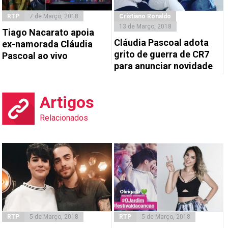
RTP
7 de Março, 2018
Cristiano Ronaldo
13 de Março, 2018
Tiago Nacarato apoia
Cláudia Pascoal adota
ex-namorada Cláudia
grito de guerra de CR7
Pascoal ao vivo
para anunciar novidade
Artigos
Relacionados
RTP
5 de Março, 2018
RTP
5 de Março, 2018