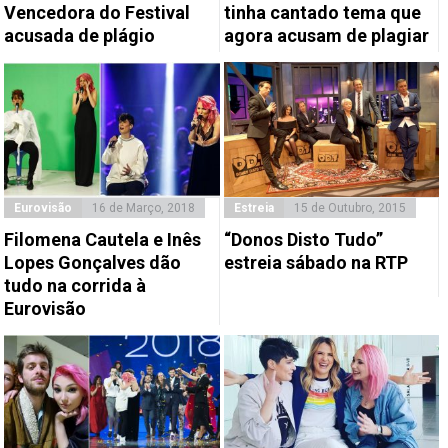
Vencedora do Festival
tinha cantado tema que
acusada de plágio
agora acusam de plagiar
Eurovisão
16 de Março, 2018
Estreia
15 de Outubro, 2015
Filomena Cautela e Inês
“Donos Disto Tudo”
Lopes Gonçalves dão
estreia sábado na RTP
tudo na corrida à
Eurovisão