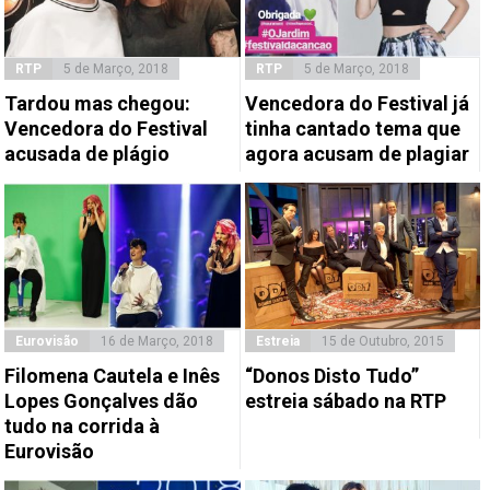
RTP
5 de Março, 2018
RTP
5 de Março, 2018
Tardou mas chegou:
Vencedora do Festival já
Vencedora do Festival
tinha cantado tema que
acusada de plágio
agora acusam de plagiar
Eurovisão
16 de Março, 2018
Estreia
15 de Outubro, 2015
Filomena Cautela e Inês
“Donos Disto Tudo”
Lopes Gonçalves dão
estreia sábado na RTP
tudo na corrida à
Eurovisão