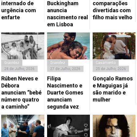
internado de
Buckingham
comparações
urgência com
anuncia
divertidas com
enfarte
nascimento real
filho mais velho
em Lisboa
Gravidez
Gravidez
Casamento
28 de Julho, 2026
27 de Julho, 2026
25 de Julho, 2026
Rúben Neves e
Filipa
Gonçalo Ramos
Débora
Nascimento e
e Maguigas já
anunciam “bebé
Duarte Gomes
são marido e
número quatro
anunciam
mulher
a caminho”
segunda vez