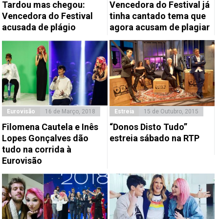
Tardou mas chegou:
Vencedora do Festival já
Vencedora do Festival
tinha cantado tema que
acusada de plágio
agora acusam de plagiar
Eurovisão
16 de Março, 2018
Estreia
15 de Outubro, 2015
Filomena Cautela e Inês
“Donos Disto Tudo”
Lopes Gonçalves dão
estreia sábado na RTP
tudo na corrida à
Eurovisão