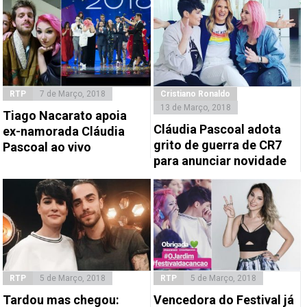
RTP
7 de Março, 2018
Cristiano Ronaldo
13 de Março, 2018
Tiago Nacarato apoia
Cláudia Pascoal adota
ex-namorada Cláudia
grito de guerra de CR7
Pascoal ao vivo
para anunciar novidade
RTP
5 de Março, 2018
RTP
5 de Março, 2018
Tardou mas chegou:
Vencedora do Festival já