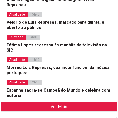
Represas
Atualidade
15h48
Velório de Luís Represas, marcado para quinta, é
aberto ao público
Televisão
14h31
Fátima Lopes regressa às manhãs da televisão na
SIC
Atualidade
11h19
Morreu Luís Represas, voz inconfundível da música
portuguesa
Atualidade
12h33
Espanha sagra-se Campeã do Mundo e celebra com
euforia
Ver Mais