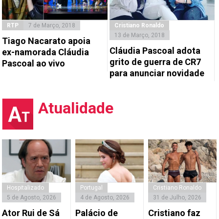
RTP
7 de Março, 2018
Cristiano Ronaldo
13 de Março, 2018
Tiago Nacarato apoia
Cláudia Pascoal adota
ex-namorada Cláudia
grito de guerra de CR7
Pascoal ao vivo
para anunciar novidade
Atualidade
Hospitalizado
Portugal
Cristiano Ronaldo
5 de Agosto, 2026
4 de Agosto, 2026
31 de Julho, 2026
Ator Rui de Sá
Palácio de
Cristiano faz