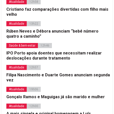
Atualidade
12h58
Cristiano faz comparações divertidas com filho mais
velho
Atualidade
13h22
Rúben Neves e Débora anunciam “bebé número
quatro a caminho”
Saúde & bem-estar
12h46
IPO Porto apoia doentes que necessitam realizar
deslocações durante tratamento
Atualidade
12h57
Filipa Nascimento e Duarte Gomes anunciam segunda
vez
Atualidade
19h06
Gonçalo Ramos e Maguigas já são marido e mulher
Atualidade
12h00
A mais singela e original homenagem a Luís