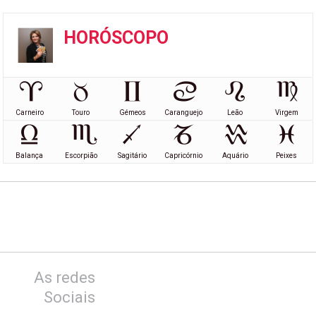
HORÓSCOPO
Carneiro
Touro
Gémeos
Caranguejo
Leão
Virgem
Balança
Escorpião
Sagitário
Capricórnio
Aquário
Peixes
As redes
Sociais