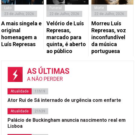
Luto
Funeral
Morte
23 de Julho, 2026
22 de Julho, 2026
22 de Julho, 2026
A mais singela e
Velório de Luís
Morreu Luís
original
Represas,
Represas, voz
homenagem a
marcado para
inconfundível
Luís Represas
quinta, é aberto
da música
ao público
portuguesa
AS ÚLTIMAS
A NÃO PERDER
Atualidade
11h19
Ator Rui de Sá internado de urgência com enfarte
Atualidade
21h39
Palácio de Buckingham anuncia nascimento real em
Lisboa