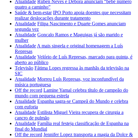
Atualidade
Rúben Neves e Débora anunciam “bebé número
quatro a caminho”
Saúde & bem-estar
IPO Porto apoia doentes que necessitam
realizar deslocações durante tratamento
Atualidade
Filipa Nascimento e Duarte Gomes anunciam
segunda vez
Atualidade
Gonçalo Ramos e Maguigas já são marido e
mulher
Atualidade
A mais singela e original homenagem a Luís
Represas
Atualidade
Velório de Luís Represas, marcado para quinta, é
aberto ao público
Televisão
Fátima Lopes regressa às manhãs da televisão na
SIC
Atualidade
Morreu Luís Represas, voz inconfundível da
música portuguesa
Off the record
Lamine Yamal celebra título de campeão do
mundo com pequena estrela
Atualidade
Espanha sagra-se Campeã do Mundo e celebra
com euforia
Atualidade
Estilista Miguel Vieira recupera de cirurgia a
cancro de pulmão
Atualidade
Família real festeja classificação de Espanha na
final do Mundial
Off the record
Jennifer Lopez transporta a magia da Dolce &