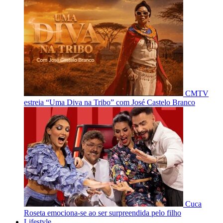
CMTV
estreia “Uma Diva na Tribo” com José Castelo Branco
Cuca
Roseta emociona-se ao ser surpreendida pelo filho
Lifestyle