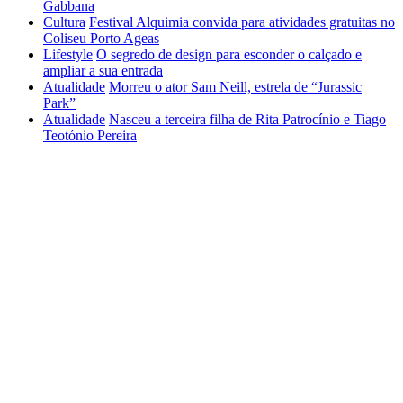
Gabbana
Cultura
Festival Alquimia convida para atividades gratuitas no
Coliseu Porto Ageas
Lifestyle
O segredo de design para esconder o calçado e
ampliar a sua entrada
Atualidade
Morreu o ator Sam Neill, estrela de “Jurassic
Park”
Atualidade
Nasceu a terceira filha de Rita Patrocínio e Tiago
Teotónio Pereira