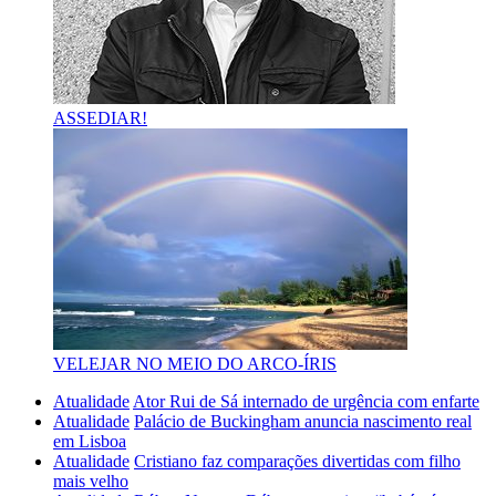
ASSEDIAR!
VELEJAR NO MEIO DO ARCO-ÍRIS
Atualidade
Ator Rui de Sá internado de urgência com enfarte
Atualidade
Palácio de Buckingham anuncia nascimento real
em Lisboa
Atualidade
Cristiano faz comparações divertidas com filho
mais velho