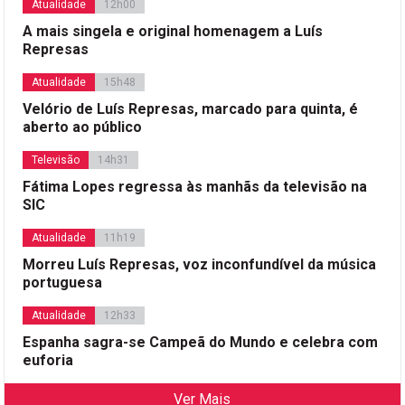
Atualidade
12h00
A mais singela e original homenagem a Luís
Represas
Atualidade
15h48
Velório de Luís Represas, marcado para quinta, é
aberto ao público
Televisão
14h31
Fátima Lopes regressa às manhãs da televisão na
SIC
Atualidade
11h19
Morreu Luís Represas, voz inconfundível da música
portuguesa
Atualidade
12h33
Espanha sagra-se Campeã do Mundo e celebra com
euforia
Ver Mais