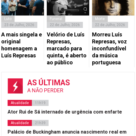
Luto
Funeral
Morte
23 de Julho, 2026
22 de Julho, 2026
22 de Julho, 2026
A mais singela e
Velório de Luís
Morreu Luís
original
Represas,
Represas, voz
homenagem a
marcado para
inconfundível
Luís Represas
quinta, é aberto
da música
ao público
portuguesa
AS ÚLTIMAS
A NÃO PERDER
Atualidade
11h19
Ator Rui de Sá internado de urgência com enfarte
Atualidade
21h39
Palácio de Buckingham anuncia nascimento real em