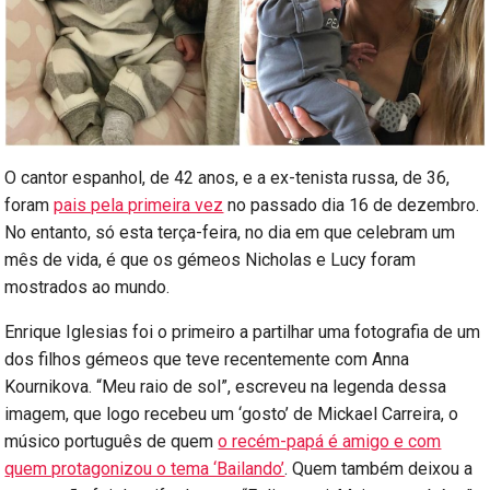
O cantor espanhol, de 42 anos, e a ex-tenista russa, de 36,
foram
pais pela primeira vez
no passado dia 16 de dezembro.
No entanto, só esta terça-feira, no dia em que celebram um
mês de vida, é que os gémeos Nicholas e Lucy foram
mostrados ao mundo.
Enrique Iglesias foi o primeiro a partilhar uma fotografia de um
dos filhos gémeos que teve recentemente com Anna
Kournikova. “Meu raio de sol”, escreveu na legenda dessa
imagem, que logo recebeu um ‘gosto’ de Mickael Carreira, o
músico português de quem
o recém-papá é amigo e com
quem protagonizou o tema ‘Bailando’
. Quem também deixou a