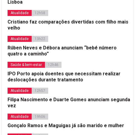
Lisboa
Atualidade
12h58
Cristiano faz comparações divertidas com filho mais
velho
Atualidade
13h22
Rúben Neves e Débora anunciam “bebé número
quatro a caminho”
Saúde & bem-estar
12h46
IPO Porto apoia doentes que necessitam realizar
deslocações durante tratamento
Atualidade
12h57
Filipa Nascimento e Duarte Gomes anunciam segunda
vez
Atualidade
19h06
Gonçalo Ramos e Maguigas já são marido e mulher