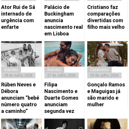
Ator Rui de Sá
Palácio de
Cristiano faz
internado de
Buckingham
comparações
urgência com
anuncia
divertidas com
enfarte
nascimento real
filho mais velho
em Lisboa
Gravidez
Gravidez
Casamento
28 de Julho, 2026
27 de Julho, 2026
25 de Julho, 2026
Rúben Neves e
Filipa
Gonçalo Ramos
Débora
Nascimento e
e Maguigas já
anunciam “bebé
Duarte Gomes
são marido e
número quatro
anunciam
mulher
a caminho”
segunda vez