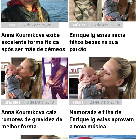
Filhos
22 de Janeiro, 2018
música
25 de Abril, 2018
Anna Kournikova exibe
Enrique Iglesias inicia
excelente forma física
filhos bebés na sua
após ser mãe de gémeos
paixão
Gravidez
6 de Maio, 2018
Filhos
24 de Maio, 2018
Anna Kournikova cala
Namorada e filha de
rumores de gravidez da
Enrique Iglesias aprovam
melhor forma
a nova música