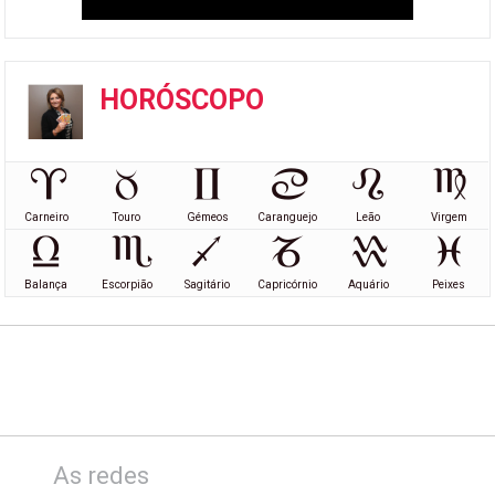
HORÓSCOPO
Carneiro
Touro
Gémeos
Caranguejo
Leão
Virgem
Balança
Escorpião
Sagitário
Capricórnio
Aquário
Peixes
As redes