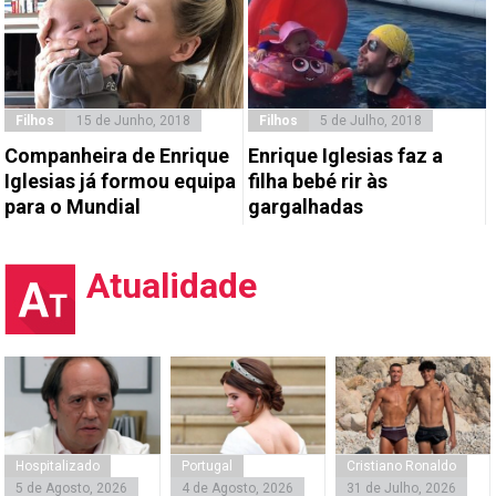
Filhos
15 de Junho, 2018
Filhos
5 de Julho, 2018
Companheira de Enrique
Enrique Iglesias faz a
Iglesias já formou equipa
filha bebé rir às
para o Mundial
gargalhadas
Atualidade
Hospitalizado
Portugal
Cristiano Ronaldo
5 de Agosto, 2026
4 de Agosto, 2026
31 de Julho, 2026