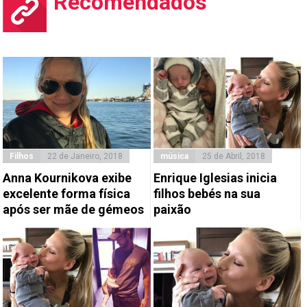
Recomendados
Filhos
22 de Janeiro, 2018
música
25 de Abril, 2018
Anna Kournikova exibe
Enrique Iglesias inicia
excelente forma física
filhos bebés na sua
após ser mãe de gémeos
paixão