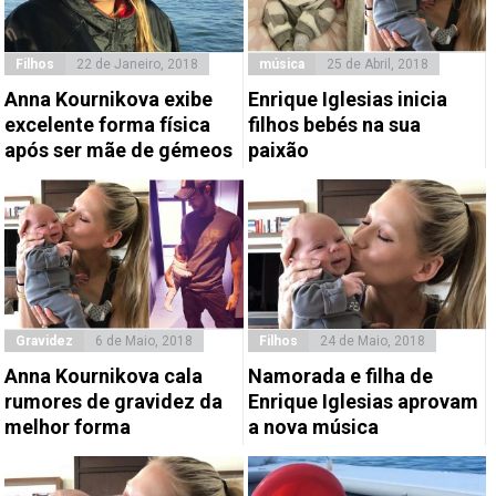
Filhos
22 de Janeiro, 2018
música
25 de Abril, 2018
Anna Kournikova exibe
Enrique Iglesias inicia
excelente forma física
filhos bebés na sua
após ser mãe de gémeos
paixão
Gravidez
6 de Maio, 2018
Filhos
24 de Maio, 2018
Anna Kournikova cala
Namorada e filha de
rumores de gravidez da
Enrique Iglesias aprovam
melhor forma
a nova música