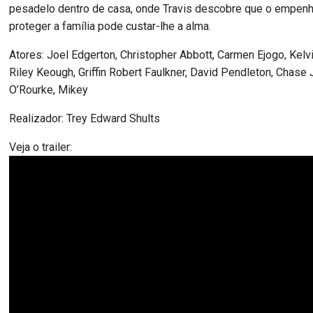
pesadelo dentro de casa, onde Travis descobre que o empen
proteger a família pode custar-lhe a alma.
Atores: Joel Edgerton, Christopher Abbott, Carmen Ejogo, Kelvin
Riley Keough, Griffin Robert Faulkner, David Pendleton, Chase 
O’Rourke, Mikey
Realizador: Trey Edward Shults
Veja o trailer: