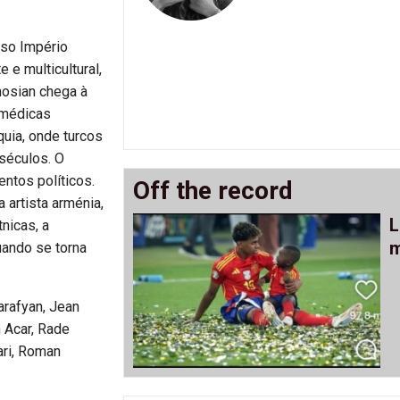
oso Império
e e multicultural,
hosian chega à
 médicas
quia, onde turcos
séculos. O
entos políticos.
Off the record
 artista arménia,
L
nicas, a
m
uando se torna
arafyan, Jean
 Acar, Rade
ari, Roman