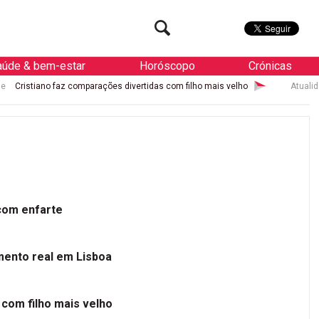
aúde & bem-estar
Horóscopo
Crónicas
az comparações divertidas com filho mais velho
Atualidade
Rúben Ne
 com enfarte
mento real em Lisboa
 com filho mais velho