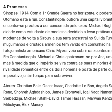
A Promessa
Sinopse: 1914. Com a 1ª Grande Guerra no horizonte, o poder
Otomano está a ruir. Constantinopla, outrora uma capital vibrant
encontra-se prestes a ser consumida pelo caos. Michael Bog
cidade como estudante de medicina decidido a levar práticas
modernas de volta a Siroun, a sua terra ancestral no Sul da Tur
muçulmanos e cristãos arménios têm vivido em comunhão há 
fotojornalista americano Chris Myers veio cobrir os acontecim
Em Constantinopla, Michael e Chris apaixonam-se por Ana, uma
mas à medida que o Império se vira contra as suas minorias ét
rivalidade romântica entre os dois homens é posta de parte q
imperativo juntar forças para sobreviver.
Atores: Christian Bale, Oscar Isaac, Charlotte Le Bon, Angela S
Reno, Shohreh Aghdashloo, James Cromwell, Igal Naor, Numan
Serbedzija, Michael Stahl-David, Tamer Hassan, Marwan Kenz
Mitichyan, Àlex Maruny