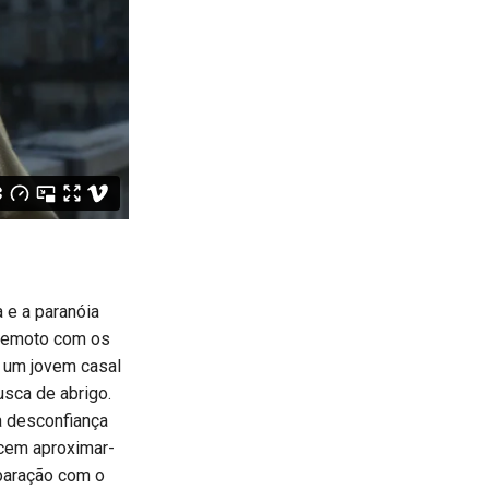
a e a paranóia
 remoto com os
, um jovem casal
sca de abrigo.
a desconfiança
ecem aproximar-
paração com o