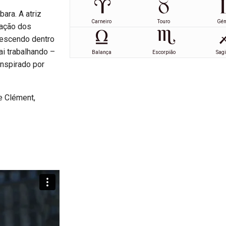
bara. A atriz
Carneiro
Touro
Gé
tação dos
rescendo dentro
ai trabalhando –
Balança
Escorpião
Sagi
inspirado por
re Clément,