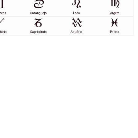
meos
Caranguejo
Leão
Virgem
tário
Capricórnio
Aquário
Peixes