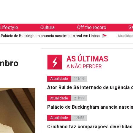
Lifestyle
Cultura
Off the record
S
ckingham anuncia nascimento real em Lisboa
Atualidade
Cristiano f
AS ÚLTIMAS
embro
A NÃO PERDER
Atualidade
11h19
Ator Rui de Sá internado de urgência
Atualidade
21h39
Palácio de Buckingham anuncia nasci
Atualidade
12h58
Cristiano faz comparações divertidas