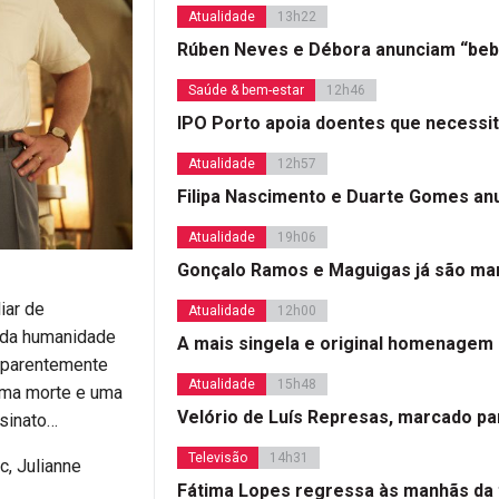
Atualidade
13h22
Rúben Neves e Débora anunciam “beb
Saúde & bem-estar
12h46
IPO Porto apoia doentes que necessi
Atualidade
12h57
Filipa Nascimento e Duarte Gomes a
Atualidade
19h06
Gonçalo Ramos e Maguigas já são mar
iar de
Atualidade
12h00
r da humanidade
A mais singela e original homenagem
 aparentemente
Atualidade
15h48
uma morte e uma
Velório de Luís Represas, marcado par
ssinato…
Televisão
14h31
c, Julianne
Fátima Lopes regressa às manhãs da 