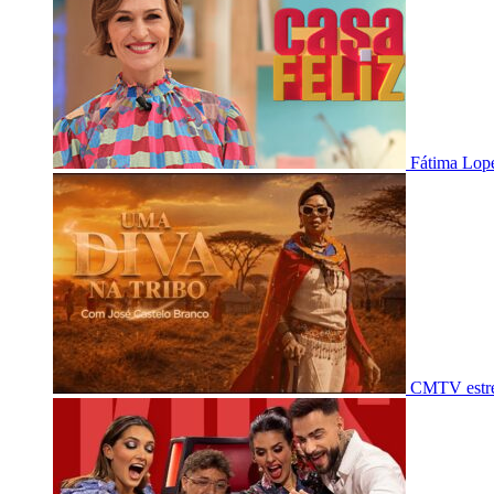
Fátima Lope
CMTV estre