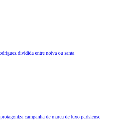
driguez dividida entre noiva ou santa
protagoniza campanha de marca de luxo parisiense