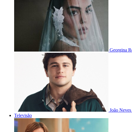
Georgina Ro
João Neves 
Televisão