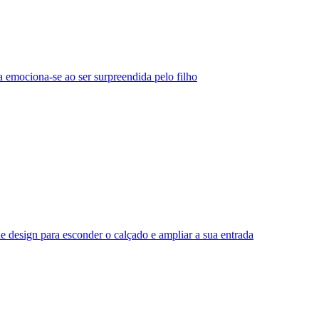
 emociona-se ao ser surpreendida pelo filho
e design para esconder o calçado e ampliar a sua entrada