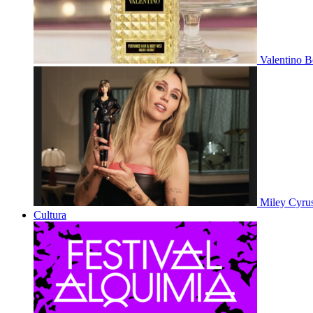
Valentino B
Miley Cyru
Cultura