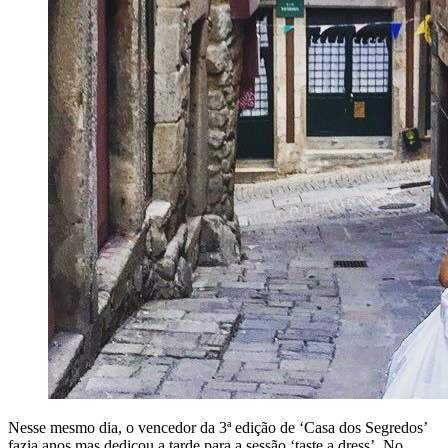
Nesse mesmo dia, o vencedor da 3ª edição de ‘Casa dos Segredos’
fazia anos mas dedicou a tarde para a sessão ‘taste a dress’. No