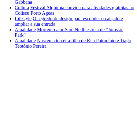
Gabbana
Cultura
Festival Alquimia convida para atividades gratuitas no
Coliseu Porto Ageas
Lifestyle
O segredo de design para esconder o calçado e
ampliar a sua entrada
Atualidade
Morreu o ator Sam Neill, estrela de “Jurassic
Park”
Atualidade
Nasceu a terceira filha de Rita Patrocínio e Tiago
Teotónio Pereira