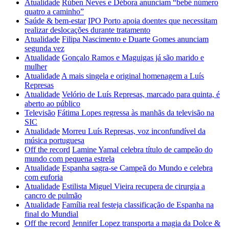
Atualidade
Rúben Neves e Débora anunciam “bebé número
quatro a caminho”
Saúde & bem-estar
IPO Porto apoia doentes que necessitam
realizar deslocações durante tratamento
Atualidade
Filipa Nascimento e Duarte Gomes anunciam
segunda vez
Atualidade
Gonçalo Ramos e Maguigas já são marido e
mulher
Atualidade
A mais singela e original homenagem a Luís
Represas
Atualidade
Velório de Luís Represas, marcado para quinta, é
aberto ao público
Televisão
Fátima Lopes regressa às manhãs da televisão na
SIC
Atualidade
Morreu Luís Represas, voz inconfundível da
música portuguesa
Off the record
Lamine Yamal celebra título de campeão do
mundo com pequena estrela
Atualidade
Espanha sagra-se Campeã do Mundo e celebra
com euforia
Atualidade
Estilista Miguel Vieira recupera de cirurgia a
cancro de pulmão
Atualidade
Família real festeja classificação de Espanha na
final do Mundial
Off the record
Jennifer Lopez transporta a magia da Dolce &