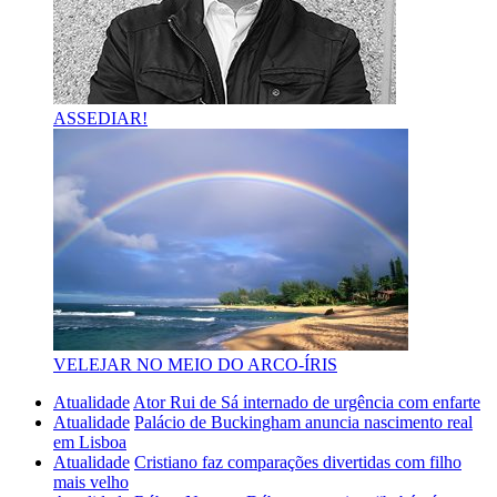
ASSEDIAR!
VELEJAR NO MEIO DO ARCO-ÍRIS
Atualidade
Ator Rui de Sá internado de urgência com enfarte
Atualidade
Palácio de Buckingham anuncia nascimento real
em Lisboa
Atualidade
Cristiano faz comparações divertidas com filho
mais velho