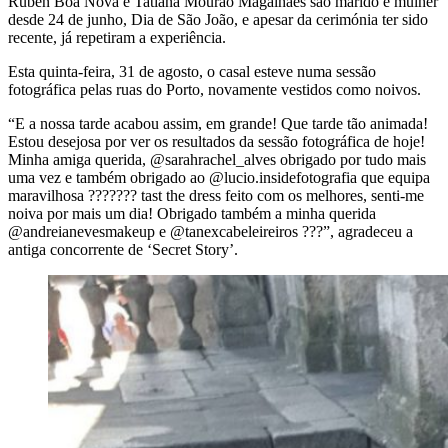
Rúben Boa Nova e Tatiana Mourão Magalhães são marido e mulher
desde 24 de junho, Dia de São João, e apesar da cerimónia ter sido
recente, já repetiram a experiência.
Esta quinta-feira, 31 de agosto, o casal esteve numa sessão
fotográfica pelas ruas do Porto, novamente vestidos como noivos.
“E a nossa tarde acabou assim, em grande! Que tarde tão animada!
Estou desejosa por ver os resultados da sessão fotográfica de hoje!
Minha amiga querida, @sarahrachel_alves obrigado por tudo mais
uma vez e também obrigado ao @lucio.insidefotografia que equipa
maravilhosa ??????? tast the dress feito com os melhores, senti-me
noiva por mais um dia! Obrigado também a minha querida
@andreianevesmakeup e @tanexcabeleireiros ???”, agradeceu a
antiga concorrente de ‘Secret Story’.