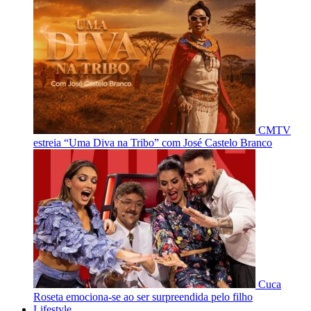
CMTV
estreia “Uma Diva na Tribo” com José Castelo Branco
Cuca
Roseta emociona-se ao ser surpreendida pelo filho
Lifestyle