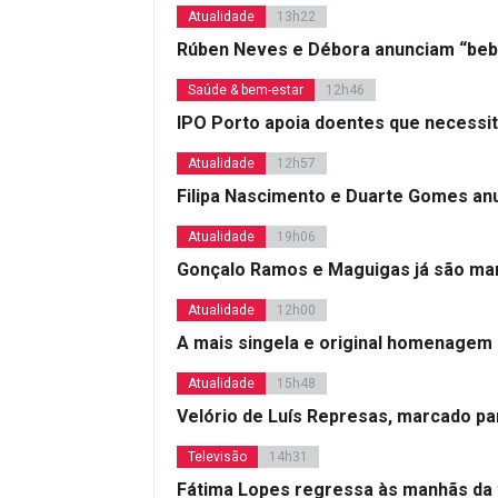
Atualidade
13h22
Rúben Neves e Débora anunciam “beb
Saúde & bem-estar
12h46
IPO Porto apoia doentes que necessi
Atualidade
12h57
Filipa Nascimento e Duarte Gomes a
Atualidade
19h06
Gonçalo Ramos e Maguigas já são mar
Atualidade
12h00
A mais singela e original homenagem
Atualidade
15h48
Velório de Luís Represas, marcado par
Televisão
14h31
Fátima Lopes regressa às manhãs da 