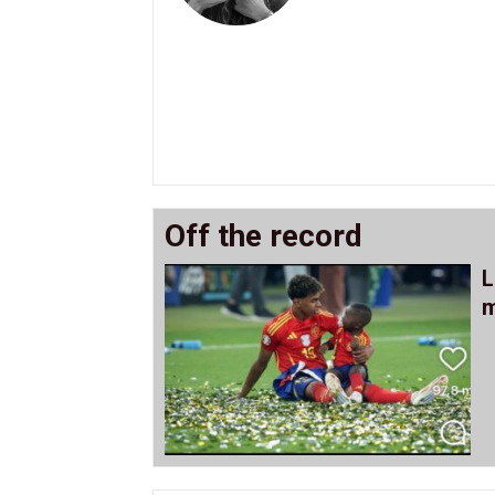
Off the record
L
m