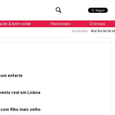
aúde & bem-estar
Horóscopo
Crónicas
Atualidade
Ator Rui de Sá internado
 com enfarte
mento real em Lisboa
 com filho mais velho