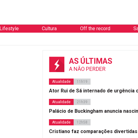
Lifestyle
Cultura
Off the record
S
AS ÚLTIMAS
A NÃO PERDER
Atualidade
11h19
Ator Rui de Sá internado de urgência
Atualidade
21h39
Palácio de Buckingham anuncia nasci
Atualidade
12h58
Cristiano faz comparações divertidas