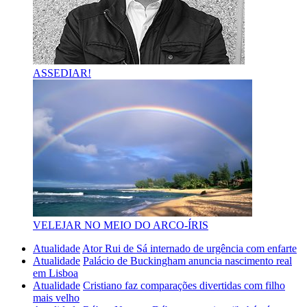
ASSEDIAR!
VELEJAR NO MEIO DO ARCO-ÍRIS
Atualidade
Ator Rui de Sá internado de urgência com enfarte
Atualidade
Palácio de Buckingham anuncia nascimento real
em Lisboa
Atualidade
Cristiano faz comparações divertidas com filho
mais velho