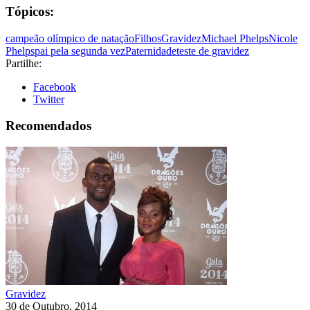
Tópicos:
campeão olímpico de natação
Filhos
Gravidez
Michael Phelps
Nicole
Phelps
pai pela segunda vez
Paternidade
teste de gravidez
Partilhe:
Facebook
Twitter
Recomendados
Gravidez
30 de Outubro, 2014