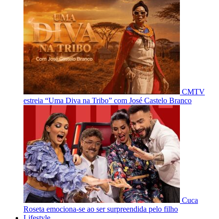
CMTV
estreia “Uma Diva na Tribo” com José Castelo Branco
Cuca
Roseta emociona-se ao ser surpreendida pelo filho
Lifestyle