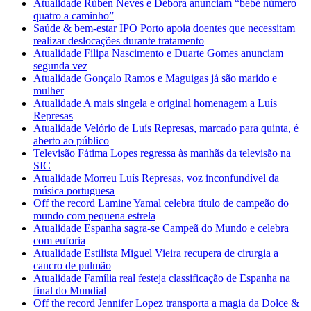
Atualidade
Rúben Neves e Débora anunciam “bebé número
quatro a caminho”
Saúde & bem-estar
IPO Porto apoia doentes que necessitam
realizar deslocações durante tratamento
Atualidade
Filipa Nascimento e Duarte Gomes anunciam
segunda vez
Atualidade
Gonçalo Ramos e Maguigas já são marido e
mulher
Atualidade
A mais singela e original homenagem a Luís
Represas
Atualidade
Velório de Luís Represas, marcado para quinta, é
aberto ao público
Televisão
Fátima Lopes regressa às manhãs da televisão na
SIC
Atualidade
Morreu Luís Represas, voz inconfundível da
música portuguesa
Off the record
Lamine Yamal celebra título de campeão do
mundo com pequena estrela
Atualidade
Espanha sagra-se Campeã do Mundo e celebra
com euforia
Atualidade
Estilista Miguel Vieira recupera de cirurgia a
cancro de pulmão
Atualidade
Família real festeja classificação de Espanha na
final do Mundial
Off the record
Jennifer Lopez transporta a magia da Dolce &