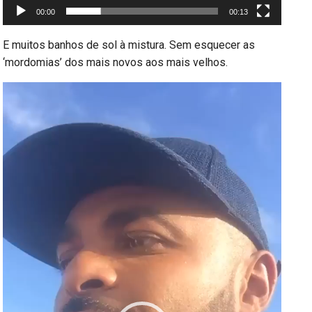
00:00
00:13
E muitos banhos de sol à mistura. Sem esquecer as
‘mordomias’ dos mais novos aos mais velhos.
Reprodutor
de
vídeo