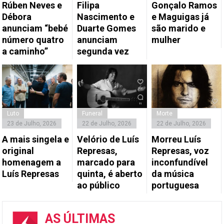
Rúben Neves e
Filipa
Gonçalo Ramos
Débora
Nascimento e
e Maguigas já
anunciam “bebé
Duarte Gomes
são marido e
número quatro
anunciam
mulher
a caminho”
segunda vez
Luto
Funeral
Morte
23 de Julho, 2026
22 de Julho, 2026
22 de Julho, 2026
A mais singela e
Velório de Luís
Morreu Luís
original
Represas,
Represas, voz
homenagem a
marcado para
inconfundível
Luís Represas
quinta, é aberto
da música
ao público
portuguesa
AS ÚLTIMAS