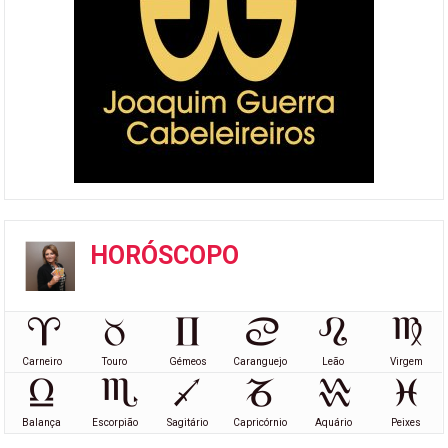
HORÓSCOPO
Carneiro
Touro
Gémeos
Caranguejo
Leão
Virgem
Balança
Escorpião
Sagitário
Capricórnio
Aquário
Peixes