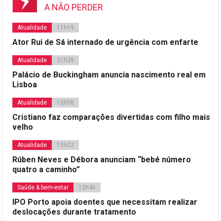
A NÃO PERDER
Atualidade
11h19
Ator Rui de Sá internado de urgência com enfarte
Atualidade
21h39
Palácio de Buckingham anuncia nascimento real em
Lisboa
Atualidade
12h58
Cristiano faz comparações divertidas com filho mais
velho
Atualidade
13h22
Rúben Neves e Débora anunciam “bebé número
quatro a caminho”
Saúde & bem-estar
12h46
IPO Porto apoia doentes que necessitam realizar
deslocações durante tratamento