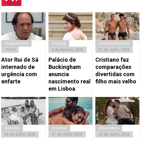
Hospitalizado
Portugal
Cristiano Ronaldo
11h19
4 de Agosto, 2026
31 de Julho, 2026
Ator Rui de Sá
Palácio de
Cristiano faz
internado de
Buckingham
comparações
urgência com
anuncia
divertidas com
enfarte
nascimento real
filho mais velho
em Lisboa
Gravidez
Gravidez
Casamento
28 de Julho, 2026
27 de Julho, 2026
25 de Julho, 2026