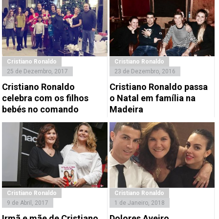
Cristiano Ronaldo
Cristiano Ronaldo
25 de Dezembro, 2017
23 de Dezembro, 2016
Cristiano Ronaldo
Cristiano Ronaldo passa
celebra com os filhos
o Natal em família na
bebés no comando
Madeira
Cristiano Ronaldo
Cristiano Ronaldo
9 de Abril, 2017
1 de Janeiro, 2018
Irmã e mãe de Cristiano
Dolores Aveiro