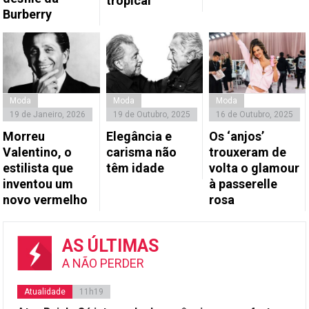
tropical
Burberry
Moda
Moda
Moda
19 de Janeiro, 2026
19 de Outubro, 2025
16 de Outubro, 2025
Morreu
Elegância e
Os ‘anjos’
Valentino, o
carisma não
trouxeram de
estilista que
têm idade
volta o glamour
inventou um
à passerelle
novo vermelho
rosa
AS ÚLTIMAS
A NÃO PERDER
Atualidade
11h19