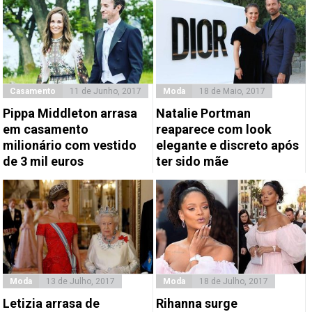
Casamento
11 de Junho, 2017
Moda
18 de Maio, 2017
Pippa Middleton arrasa
Natalie Portman
em casamento
reaparece com look
milionário com vestido
elegante e discreto após
de 3 mil euros
ter sido mãe
Moda
13 de Julho, 2017
Moda
18 de Julho, 2017
Letizia arrasa de
Rihanna surge