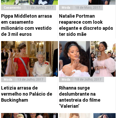
Casamento
11 de Junho, 2017
Moda
18 de Maio, 2017
Pippa Middleton arrasa
Natalie Portman
em casamento
reaparece com look
milionário com vestido
elegante e discreto após
de 3 mil euros
ter sido mãe
Moda
13 de Julho, 2017
Moda
18 de Julho, 2017
Letizia arrasa de
Rihanna surge
vermelho no Palácio de
deslumbrante na
Buckingham
antestreia do filme
‘Valerian’