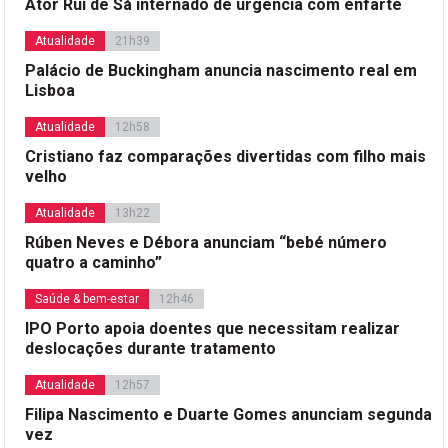
Ator Rui de Sá internado de urgência com enfarte
Atualidade
21h39
Palácio de Buckingham anuncia nascimento real em
Lisboa
Atualidade
12h58
Cristiano faz comparações divertidas com filho mais
velho
Atualidade
13h22
Rúben Neves e Débora anunciam “bebé número
quatro a caminho”
Saúde & bem-estar
12h46
IPO Porto apoia doentes que necessitam realizar
deslocações durante tratamento
Atualidade
12h57
Filipa Nascimento e Duarte Gomes anunciam segunda
vez