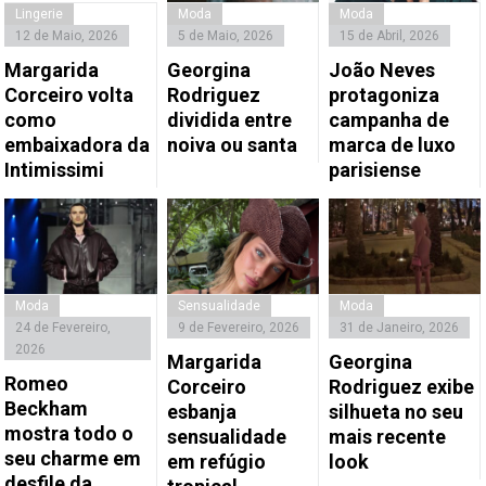
Lingerie
Moda
Moda
12 de Maio, 2026
5 de Maio, 2026
15 de Abril, 2026
Margarida
Georgina
João Neves
Corceiro volta
Rodriguez
protagoniza
como
dividida entre
campanha de
embaixadora da
noiva ou santa
marca de luxo
Intimissimi
parisiense
Moda
Sensualidade
Moda
24 de Fevereiro,
9 de Fevereiro, 2026
31 de Janeiro, 2026
2026
Margarida
Georgina
Romeo
Corceiro
Rodriguez exibe
Beckham
esbanja
silhueta no seu
mostra todo o
sensualidade
mais recente
seu charme em
em refúgio
look
desfile da