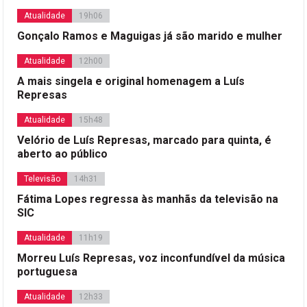
Atualidade
19h06
Gonçalo Ramos e Maguigas já são marido e mulher
Atualidade
12h00
A mais singela e original homenagem a Luís
Represas
Atualidade
15h48
Velório de Luís Represas, marcado para quinta, é
aberto ao público
Televisão
14h31
Fátima Lopes regressa às manhãs da televisão na
SIC
Atualidade
11h19
Morreu Luís Represas, voz inconfundível da música
portuguesa
Atualidade
12h33