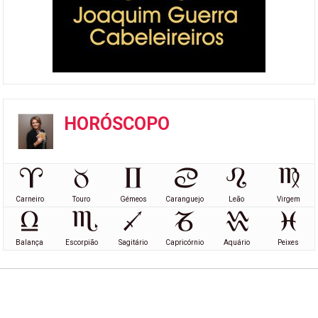
HORÓSCOPO
Carneiro
Touro
Gémeos
Caranguejo
Leão
Virgem
Balança
Escorpião
Sagitário
Capricórnio
Aquário
Peixes