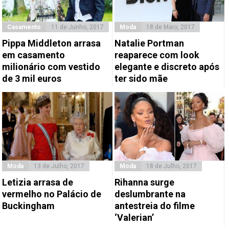
Casamento
11 de Junho, 2017
Moda
18 de Maio, 2017
Pippa Middleton arrasa
Natalie Portman
em casamento
reaparece com look
milionário com vestido
elegante e discreto após
de 3 mil euros
ter sido mãe
Moda
13 de Julho, 2017
Moda
18 de Julho, 2017
Letizia arrasa de
Rihanna surge
vermelho no Palácio de
deslumbrante na
Buckingham
antestreia do filme
‘Valerian’