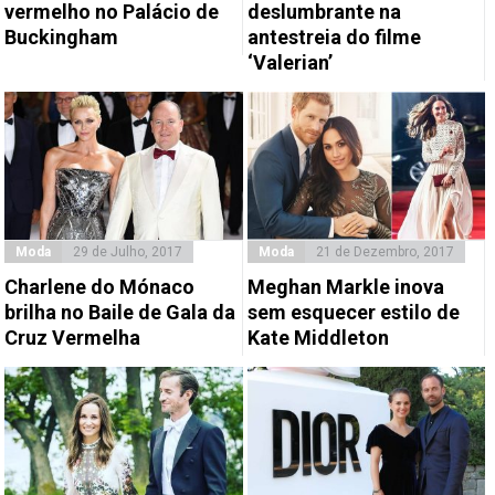
vermelho no Palácio de
deslumbrante na
Buckingham
antestreia do filme
‘Valerian’
Moda
29 de Julho, 2017
Moda
21 de Dezembro, 2017
Charlene do Mónaco
Meghan Markle inova
brilha no Baile de Gala da
sem esquecer estilo de
Cruz Vermelha
Kate Middleton