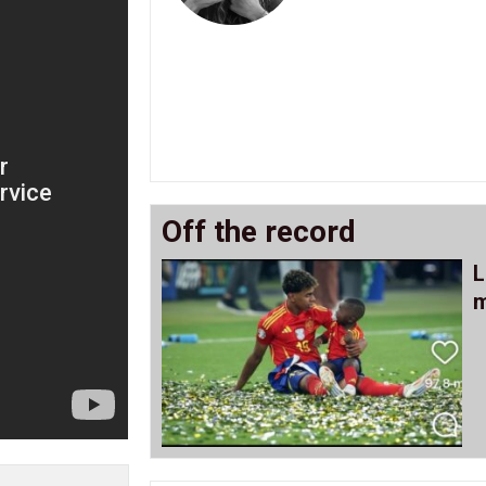
Off the record
L
m