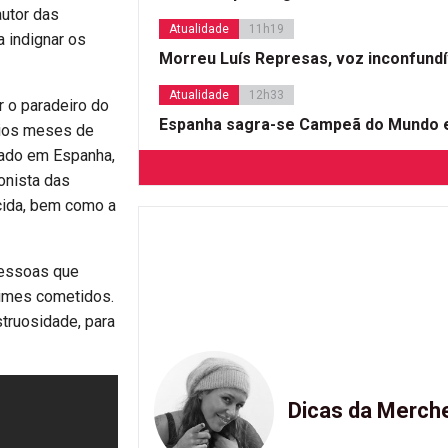
autor das
Atualidade
11h19
 indignar os
Morreu Luís Represas, voz inconfund
Atualidade
12h33
ir o paradeiro do
Espanha sagra-se Campeã do Mundo e
ários meses de
vado em Espanha,
onista das
cida, bem como a
 pessoas que
rimes cometidos.
struosidade, para
Dicas da Merch