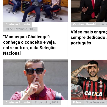
Cristiano Ronaldo
Cristiano Ronaldo
6 d
13 de Novembro, 2016
Vídeo mais engra
“Mannequin Challenge”:
sempre dedicado 
conheça o conceito e veja,
português
entre outros, o da Seleção
Nacional
Cristiano Ronaldo
31 de Julho, 2017
Filhos
3 de Fevereiro,