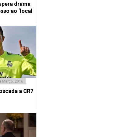
upera drama
sso ao ‘local
e Março, 2016
boscada a CR7