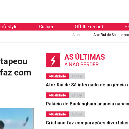
Lifestyle
Cultura
Off the record
S
Atualidade
Ator Rui de Sá internado de urgência co
AS ÚLTIMAS
ntapeou
A NÃO PERDER
 faz com
Atualidade
11h19
Ator Rui de Sá internado de urgência
Atualidade
21h39
Palácio de Buckingham anuncia nasci
Atualidade
12h58
Cristiano faz comparações divertidas