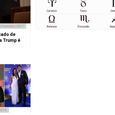
Carneiro
Touro
Gé
e Fevereiro, 2017
Balança
Escorpião
Sagi
çado de
a Trump é
 2018