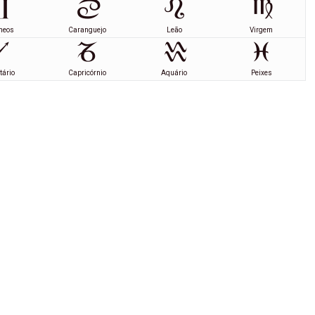
meos
Caranguejo
Leão
Virgem
tário
Capricórnio
Aquário
Peixes