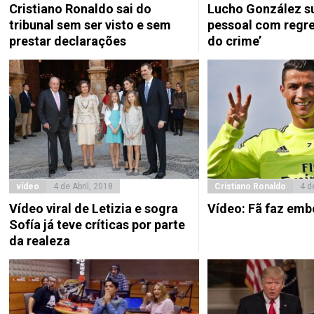
Cristiano Ronaldo sai do
Lucho González s
tribunal sem ser visto e sem
pessoal com regre
prestar declarações
do crime’
vídeo
4 de Abril, 2018
Cristiano Ronaldo
4 d
Vídeo viral de Letizia e sogra
Vídeo: Fã faz em
Sofía já teve críticas por parte
da realeza