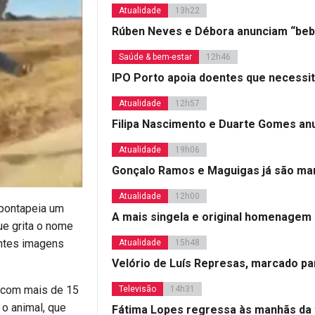
Atualidade
13h22
Rúben Neves e Débora anunciam “beb
Saúde & bem-estar
12h46
IPO Porto apoia doentes que necessi
Atualidade
12h57
Filipa Nascimento e Duarte Gomes a
Atualidade
19h06
Gonçalo Ramos e Maguigas já são mar
Atualidade
12h00
 pontapeia um
A mais singela e original homenagem
e grita o nome
antes imagens
Atualidade
15h48
Velório de Luís Represas, marcado par
a com mais de 15
Televisão
14h31
 o animal, que
Fátima Lopes regressa às manhãs da 