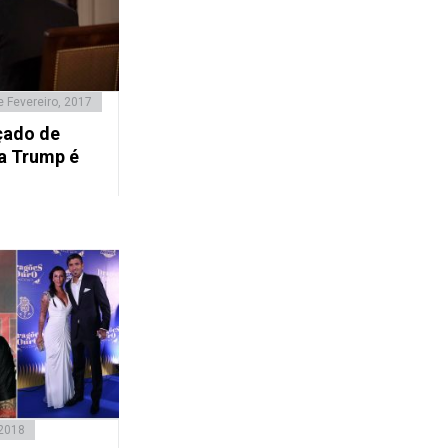
e Fevereiro, 2017
çado de
a Trump é
 2018