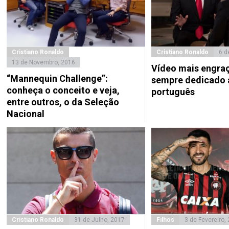
Cristiano Ronaldo
Cristiano Ronaldo
6 d
13 de Novembro, 2016
Vídeo mais engra
“Mannequin Challenge”:
sempre dedicado 
conheça o conceito e veja,
português
entre outros, o da Seleção
Nacional
Cristiano Ronaldo
31 de Julho, 2017
Filhos
3 de Fevereiro,