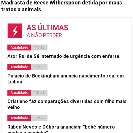
Madrasta de Reese Witherspoon detida por maus
tratos a animais
AS ÚLTIMAS
A NÃO PERDER
Atualidade
11h19
Ator Rui de Sá internado de urgência com enfarte
Atualidade
21h39
Palácio de Buckingham anuncia nascimento real em
Lisboa
Atualidade
12h58
Cristiano faz comparações divertidas com filho mais
velho
Atualidade
13h22
Rúben Neves e Débora anunciam “bebé número
quatro a caminho”