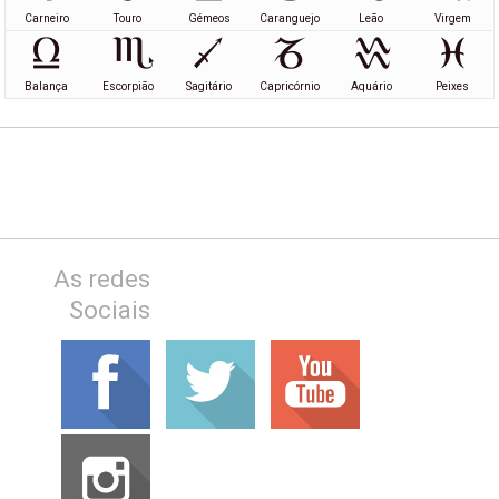
Carneiro
Touro
Gémeos
Caranguejo
Leão
Virgem
Balança
Escorpião
Sagitário
Capricórnio
Aquário
Peixes
As redes
Sociais