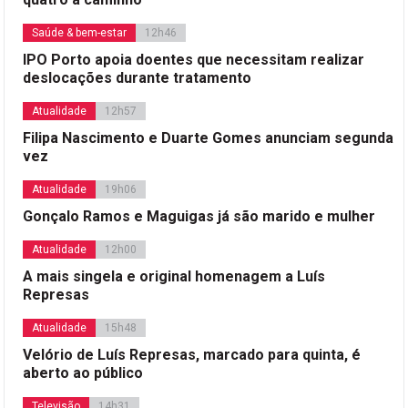
Saúde & bem-estar
12h46
IPO Porto apoia doentes que necessitam realizar
deslocações durante tratamento
Atualidade
12h57
Filipa Nascimento e Duarte Gomes anunciam segunda
vez
Atualidade
19h06
Gonçalo Ramos e Maguigas já são marido e mulher
Atualidade
12h00
A mais singela e original homenagem a Luís
Represas
Atualidade
15h48
Velório de Luís Represas, marcado para quinta, é
aberto ao público
Televisão
14h31