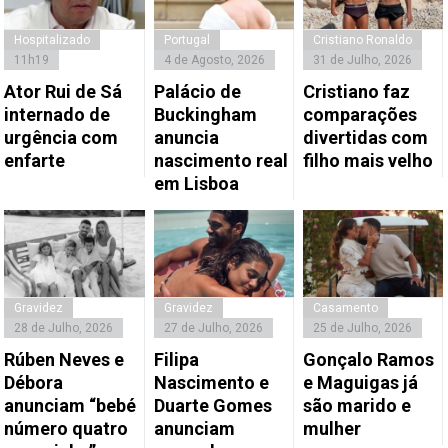
Hospitalizado
Portugal
Cristiano Ronaldo
11h19
4 de Agosto, 2026
31 de Julho, 2026
Ator Rui de Sá
Palácio de
Cristiano faz
internado de
Buckingham
comparações
urgência com
anuncia
divertidas com
enfarte
nascimento real
filho mais velho
em Lisboa
Gravidez
Gravidez
Casamento
28 de Julho, 2026
27 de Julho, 2026
25 de Julho, 2026
Rúben Neves e
Filipa
Gonçalo Ramos
Débora
Nascimento e
e Maguigas já
anunciam “bebé
Duarte Gomes
são marido e
número quatro
anunciam
mulher