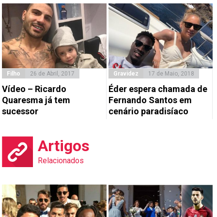
Filho
26 de Abril, 2017
Gravidez
17 de Maio, 2018
Vídeo – Ricardo
Éder espera chamada de
Quaresma já tem
Fernando Santos em
sucessor
cenário paradisíaco
Artigos
Relacionados