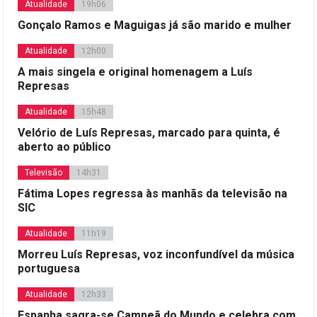
Atualidade
19h06
Gonçalo Ramos e Maguigas já são marido e mulher
Atualidade
12h00
A mais singela e original homenagem a Luís
Represas
Atualidade
15h48
Velório de Luís Represas, marcado para quinta, é
aberto ao público
Televisão
14h31
Fátima Lopes regressa às manhãs da televisão na
SIC
Atualidade
11h19
Morreu Luís Represas, voz inconfundível da música
portuguesa
Atualidade
12h33
Espanha sagra-se Campeã do Mundo e celebra com