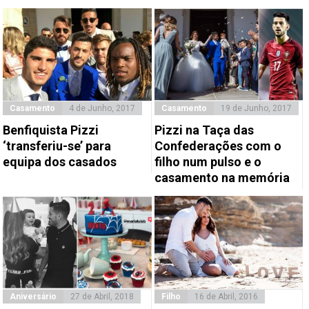
Casamento
4 de Junho, 2017
Casamento
19 de Junho, 2017
Benfiquista Pizzi
Pizzi na Taça das
‘transferiu-se’ para
Confederações com o
equipa dos casados
filho num pulso e o
casamento na memória
Aniversário
27 de Abril, 2018
Filho
16 de Abril, 2016