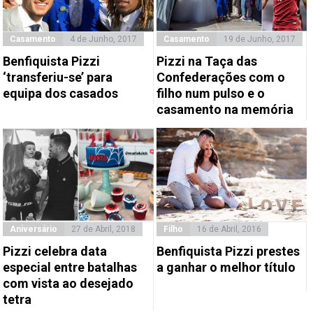
Casamento
4 de Junho, 2017
Casamento
19 de Junho, 2017
Benfiquista Pizzi
Pizzi na Taça das
‘transferiu-se’ para
Confederações com o
equipa dos casados
filho num pulso e o
casamento na memória
Aniversário
27 de Abril, 2018
Filho
16 de Abril, 2016
Pizzi celebra data
Benfiquista Pizzi prestes
especial entre batalhas
a ganhar o melhor título
com vista ao desejado
tetra