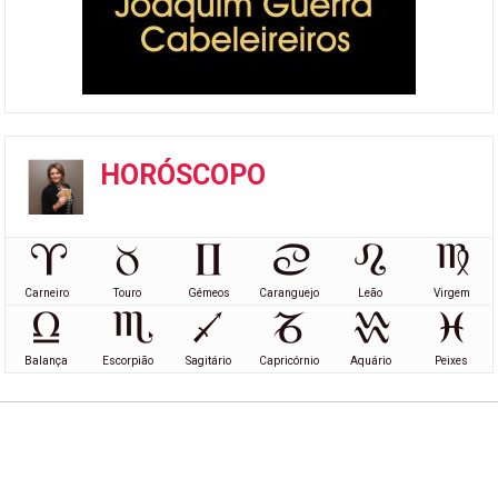
HORÓSCOPO
Carneiro
Touro
Gémeos
Caranguejo
Leão
Virgem
Balança
Escorpião
Sagitário
Capricórnio
Aquário
Peixes