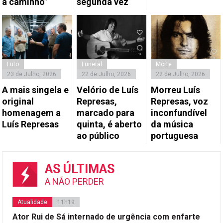
a caminho”
segunda vez
Luto
Funeral
Morte
23 de Julho, 2026
22 de Julho, 2026
22 de Julho, 2026
A mais singela e
Velório de Luís
Morreu Luís
original
Represas,
Represas, voz
homenagem a
marcado para
inconfundível
Luís Represas
quinta, é aberto
da música
ao público
portuguesa
AS ÚLTIMAS
A NÃO PERDER
Atualidade
11h19
Ator Rui de Sá internado de urgência com enfarte