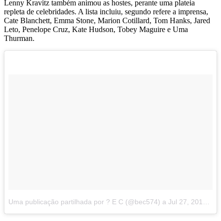
Lenny Kravitz também animou as hostes, perante uma plateia
repleta de celebridades. A lista incluiu, segundo refere a imprensa,
Cate Blanchett, Emma Stone, Marion Cotillard, Tom Hanks, Jared
Leto, Penelope Cruz, Kate Hudson, Tobey Maguire e Uma
Thurman.
Uma publicação partilhada por ?️ E C (@bec574)
a
Jul 27, 2017 às 12:45 PDT