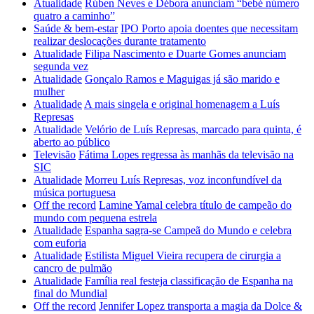
Atualidade
Rúben Neves e Débora anunciam “bebé número
quatro a caminho”
Saúde & bem-estar
IPO Porto apoia doentes que necessitam
realizar deslocações durante tratamento
Atualidade
Filipa Nascimento e Duarte Gomes anunciam
segunda vez
Atualidade
Gonçalo Ramos e Maguigas já são marido e
mulher
Atualidade
A mais singela e original homenagem a Luís
Represas
Atualidade
Velório de Luís Represas, marcado para quinta, é
aberto ao público
Televisão
Fátima Lopes regressa às manhãs da televisão na
SIC
Atualidade
Morreu Luís Represas, voz inconfundível da
música portuguesa
Off the record
Lamine Yamal celebra título de campeão do
mundo com pequena estrela
Atualidade
Espanha sagra-se Campeã do Mundo e celebra
com euforia
Atualidade
Estilista Miguel Vieira recupera de cirurgia a
cancro de pulmão
Atualidade
Família real festeja classificação de Espanha na
final do Mundial
Off the record
Jennifer Lopez transporta a magia da Dolce &