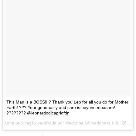
This Man is a BOSS!! ? Thank you Leo for all you do for Mother
Earth! ??? Your generosity and care is beyond measure!
???????? @leonardodicapriofdn
Uma publicação partilhada por Madonna (@madonna) a
Jul 26, 2017 às 7:11 PDT