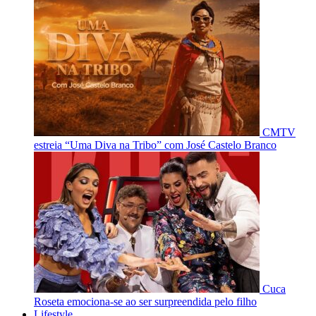
CMTV
estreia “Uma Diva na Tribo” com José Castelo Branco
Cuca
Roseta emociona-se ao ser surpreendida pelo filho
Lifestyle