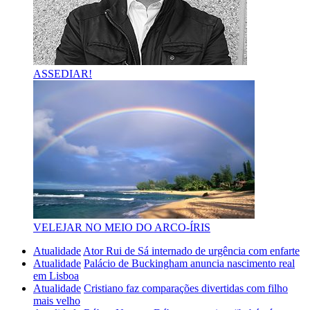
ASSEDIAR!
VELEJAR NO MEIO DO ARCO-ÍRIS
Atualidade
Ator Rui de Sá internado de urgência com enfarte
Atualidade
Palácio de Buckingham anuncia nascimento real
em Lisboa
Atualidade
Cristiano faz comparações divertidas com filho
mais velho