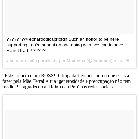
???????@leonardodicapriofdn Such an honor to be here
supporting Leo’s foundation and doing what we can to save
Planet Earth! ?????
Uma publicação partilhada por Madonna (@madonna) a
Jul 26, 2017 às 4:50 PDT
“Este homem é um BOSS!! Obrigada Leo por tudo o que estás a
fazer pela Mãe Terra! A tua ‘generosidade e preocupação não tem
medida!”, agradeceu a ‘Rainha da Pop’ nas redes sociais.