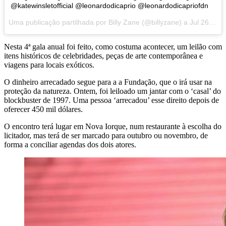
@katewinsletofficial @leonardodicaprio @leonardodicapriofdn
Uma publicação partilhada por Billy Zane (@billyzane) a
Jul 26, 2017 às 1:12 PDT
Nesta 4ª gala anual foi feito, como costuma acontecer, um leilão com
itens históricos de celebridades, peças de arte contemporânea e
viagens para locais exóticos.
O dinheiro arrecadado segue para a a Fundação, que o irá usar na
proteção da natureza. Ontem, foi leiloado um jantar com o ‘casal’ do
blockbuster de 1997. Uma pessoa ‘arrecadou’ esse direito depois de
oferecer 450 mil dólares.
O encontro terá lugar em Nova Iorque, num restaurante à escolha do
licitador, mas terá de ser marcado para outubro ou novembro, de
forma a conciliar agendas dos dois atores.