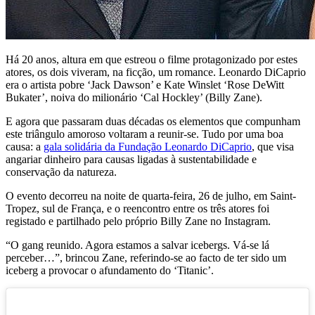
Há 20 anos, altura em que estreou o filme protagonizado por estes
atores, os dois viveram, na ficção, um romance. Leonardo DiCaprio
era o artista pobre ‘Jack Dawson’ e Kate Winslet ‘Rose DeWitt
Bukater’, noiva do milionário ‘Cal Hockley’ (Billy Zane).
E agora que passaram duas décadas os elementos que compunham
este triângulo amoroso voltaram a reunir-se. Tudo por uma boa
causa: a
gala solidária da Fundação Leonardo DiCaprio
, que visa
angariar dinheiro para causas ligadas à sustentabilidade e
conservação da natureza.
O evento decorreu na noite de quarta-feira, 26 de julho, em Saint-
Tropez, sul de França, e o reencontro entre os três atores foi
registado e partilhado pelo próprio Billy Zane no Instagram.
“O gang reunido. Agora estamos a salvar icebergs. Vá-se lá
perceber…”, brincou Zane, referindo-se ao facto de ter sido um
iceberg a provocar o afundamento do ‘Titanic’.