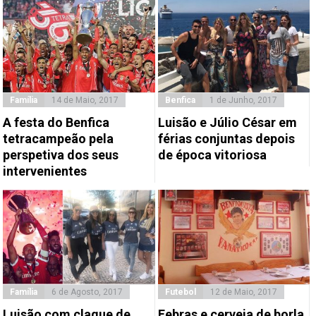
Família
14 de Maio, 2017
Benfica
1 de Junho, 2017
A festa do Benfica
Luisão e Júlio César em
tetracampeão pela
férias conjuntas depois
perspetiva dos seus
de época vitoriosa
intervenientes
Família
6 de Agosto, 2017
Futebol
12 de Maio, 2017
Luisão com claque de
Febras e cerveja de borla