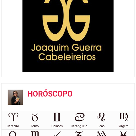
HORÓSCOPO
Carneiro
Touro
Gémeos
Caranguejo
Leão
Virgem