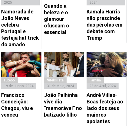
2025
2024
Quando a
Namorada de
Kamala Harris
beleza e o
João Neves
não prescinde
glamour
celebra
das pérolas em
ofuscam o
Portugal e
debate com
essencial
festeja hat trick
Trump
do amado
Futebol
futebolista
Família
19 de Junho, 2024
31 de Maio, 2024
28 de Abril, 2024
Francisco
João Palhinha
André Villas-
Conceição:
vive dia
Boas festeja ao
Chegou, viu e
“memorável” no
lado dos seus
venceu
batizado filho
maiores
apoiantes