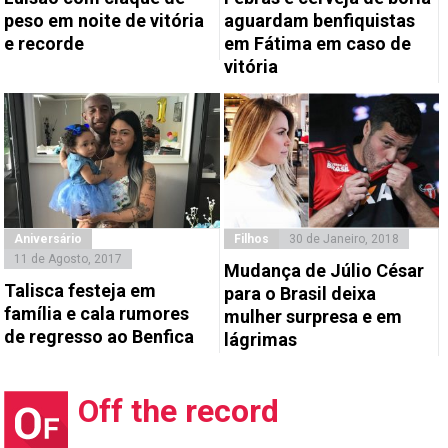
peso em noite de vitória
aguardam benfiquistas
e recorde
em Fátima em caso de
vitória
Aniversário
Filhos
30 de Janeiro, 2018
11 de Agosto, 2017
Mudança de Júlio César
Talisca festeja em
para o Brasil deixa
família e cala rumores
mulher surpresa e em
de regresso ao Benfica
lágrimas
Off the record