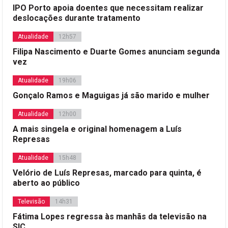
IPO Porto apoia doentes que necessitam realizar
deslocações durante tratamento
Atualidade
12h57
Filipa Nascimento e Duarte Gomes anunciam segunda
vez
Atualidade
19h06
Gonçalo Ramos e Maguigas já são marido e mulher
Atualidade
12h00
A mais singela e original homenagem a Luís
Represas
Atualidade
15h48
Velório de Luís Represas, marcado para quinta, é
aberto ao público
Televisão
14h31
Fátima Lopes regressa às manhãs da televisão na
SIC