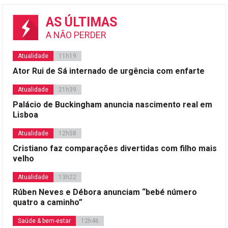
AS ÚLTIMAS
A NÃO PERDER
Atualidade
11h19
Ator Rui de Sá internado de urgência com enfarte
Atualidade
21h39
Palácio de Buckingham anuncia nascimento real em
Lisboa
Atualidade
12h58
Cristiano faz comparações divertidas com filho mais
velho
Atualidade
13h22
Rúben Neves e Débora anunciam “bebé número
quatro a caminho”
Saúde & bem-estar
12h46