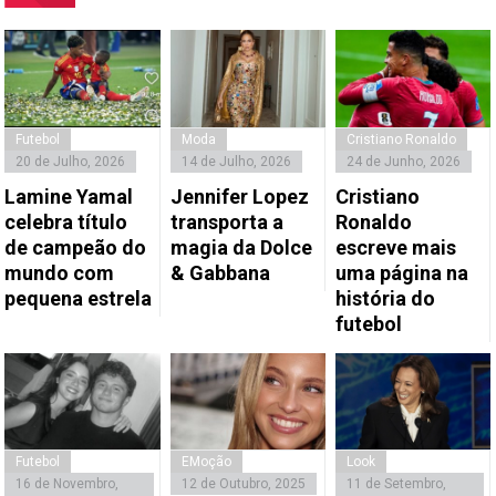
Futebol
Moda
Cristiano Ronaldo
20 de Julho, 2026
14 de Julho, 2026
24 de Junho, 2026
Lamine Yamal
Jennifer Lopez
Cristiano
celebra título
transporta a
Ronaldo
de campeão do
magia da Dolce
escreve mais
mundo com
& Gabbana
uma página na
pequena estrela
história do
futebol
Futebol
EMoção
Look
16 de Novembro,
12 de Outubro, 2025
11 de Setembro,