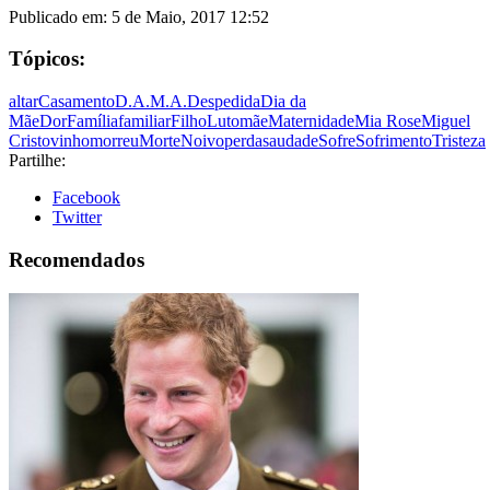
Publicado em:
5 de Maio, 2017 12:52
Tópicos:
altar
Casamento
D.A.M.A.
Despedida
Dia da
Mãe
Dor
Família
familiar
Filho
Luto
mãe
Maternidade
Mia Rose
Miguel
Cristovinho
morreu
Morte
Noivo
perda
saudade
Sofre
Sofrimento
Tristeza
Partilhe:
Facebook
Twitter
Recomendados