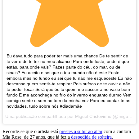
Eu dava tudo para poder ter mais uma chance De te sentir de
te ver e de te ter no meu alcance Para onde foste, onde é que
estás, para onde vais? Fazes parte do céu, do mar, ou de
sinais? Eu aceito e sei que o teu mundo não é este Foste
embora mas no fundo eu sei que tu não me esqueceste Eu não
descanso quero sentir-te respirar Pois sufoco de te ouvir e não
te poder tocar Será que és tu quem me sussurra no vazio bem
fundo E me aconchega no frio do inverno enquanto durmo Vem
comigo sente o som no tom da minha voz Para eu contar-te as
novidades, tudo sobre nós #diadamãe
Uma publicação compartilhada por Miguel Cristovinho (@miguelcristovinho) em
Recorde-se que o artista está
prestes a subir ao altar
com a cantora
Mia Rose, de 27 anos, que já fez a
despedida de solteira
.