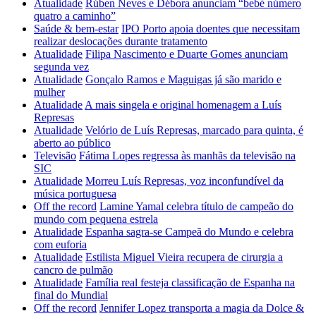
Atualidade
Rúben Neves e Débora anunciam “bebé número
quatro a caminho”
Saúde & bem-estar
IPO Porto apoia doentes que necessitam
realizar deslocações durante tratamento
Atualidade
Filipa Nascimento e Duarte Gomes anunciam
segunda vez
Atualidade
Gonçalo Ramos e Maguigas já são marido e
mulher
Atualidade
A mais singela e original homenagem a Luís
Represas
Atualidade
Velório de Luís Represas, marcado para quinta, é
aberto ao público
Televisão
Fátima Lopes regressa às manhãs da televisão na
SIC
Atualidade
Morreu Luís Represas, voz inconfundível da
música portuguesa
Off the record
Lamine Yamal celebra título de campeão do
mundo com pequena estrela
Atualidade
Espanha sagra-se Campeã do Mundo e celebra
com euforia
Atualidade
Estilista Miguel Vieira recupera de cirurgia a
cancro de pulmão
Atualidade
Família real festeja classificação de Espanha na
final do Mundial
Off the record
Jennifer Lopez transporta a magia da Dolce &