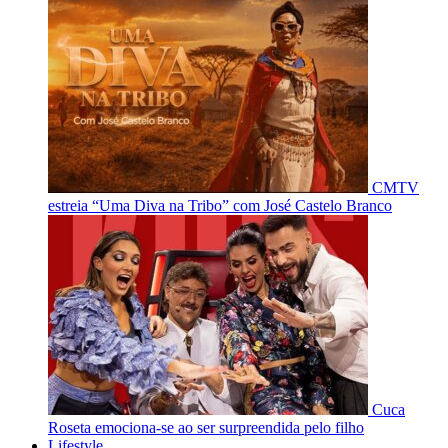
CMTV
estreia “Uma Diva na Tribo” com José Castelo Branco
Cuca
Roseta emociona-se ao ser surpreendida pelo filho
Lifestyle