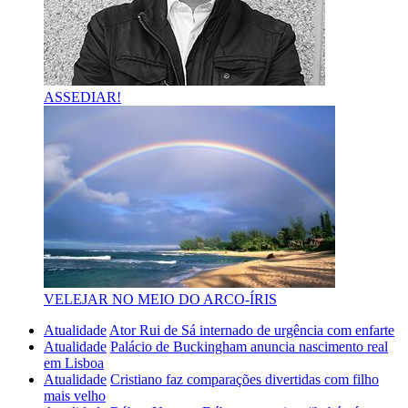
ASSEDIAR!
VELEJAR NO MEIO DO ARCO-ÍRIS
Atualidade
Ator Rui de Sá internado de urgência com enfarte
Atualidade
Palácio de Buckingham anuncia nascimento real
em Lisboa
Atualidade
Cristiano faz comparações divertidas com filho
mais velho