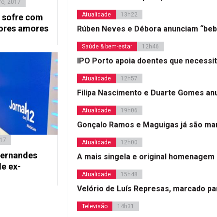
o, 2017
Atualidade
13h22
 sofre com
iores amores
Rúben Neves e Débora anunciam “beb
Saúde & bem-estar
12h46
IPO Porto apoia doentes que necessi
Atualidade
12h57
Filipa Nascimento e Duarte Gomes a
Atualidade
19h06
Gonçalo Ramos e Maguigas já são mar
017
Atualidade
12h00
Fernandes
A mais singela e original homenagem
e ex-
Atualidade
15h48
Velório de Luís Represas, marcado par
Televisão
14h31