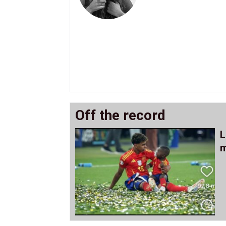
Off the record
L
m