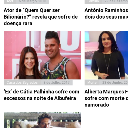
Ator
6 de Março, 2018
Família
29 de Dezembr
Ator de “Quem Quer ser
António Raminhos
Bilionário?” revela que sofre de
dois dos seus ma
doença rara
Casa dos Segredos
3 de Julho, 2017
Morte
23 de Junho, 2
‘Ex’ de Cátia Palhinha sofre com
Alberta Marques 
excessos na noite de Albufeira
sofre com morte d
namorado