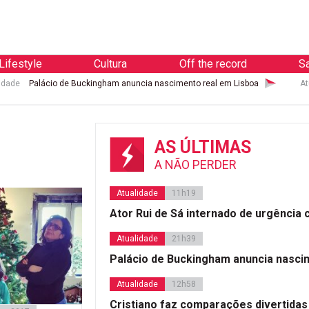
Lifestyle
Cultura
Off the record
S
idade
Palácio de Buckingham anuncia nascimento real em Lisboa
At
AS ÚLTIMAS
A NÃO PERDER
Atualidade
11h19
Ator Rui de Sá internado de urgência
Atualidade
21h39
Palácio de Buckingham anuncia nasci
Atualidade
12h58
Cristiano faz comparações divertidas