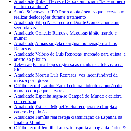
Atualidade
Rúben Neves e Débora anunciam “bebé número
quatro a caminho”
Saúde & bem-estar
IPO Porto apoia doentes que necessitam
realizar deslocações durante tratamento
Atualidade
Filipa Nascimento e Duarte Gomes anunciam
segunda vez
Atualidade
Gonçalo Ramos e Maguigas já são marido e
mulher
Atualidade
A mais singela e original homenagem a Luís
Represas
Atualidade
Velório de Luís Represas, marcado para quinta, é
aberto ao público
Televisão
Fátima Lopes regressa às manhãs da televisão na
SIC
Atualidade
Morreu Luís Represas, voz inconfundível da
música portuguesa
Off the record
Lamine Yamal celebra título de campeão do
mundo com pequena estrela
Atualidade
Espanha sagra-se Campeã do Mundo e celebra
com euforia
Atualidade
Estilista Miguel Vieira recupera de cirurgia a
cancro de pulmão
Atualidade
Família real festeja classificação de Espanha na
final do Mundial
Off the record
Jennifer Lopez transporta a magia da Dolce &