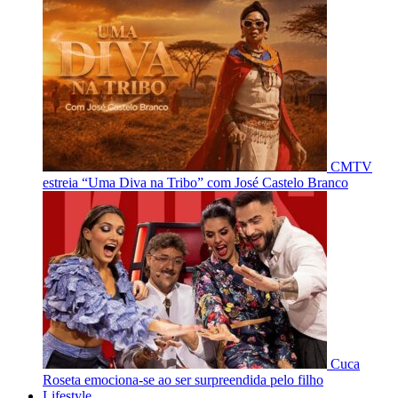
CMTV
estreia “Uma Diva na Tribo” com José Castelo Branco
Cuca
Roseta emociona-se ao ser surpreendida pelo filho
Lifestyle