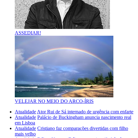
ASSEDIAR!
VELEJAR NO MEIO DO ARCO-ÍRIS
Atualidade
Ator Rui de Sá internado de urgência com enfarte
Atualidade
Palácio de Buckingham anuncia nascimento real
em Lisboa
Atualidade
Cristiano faz comparações divertidas com filho
mais velho