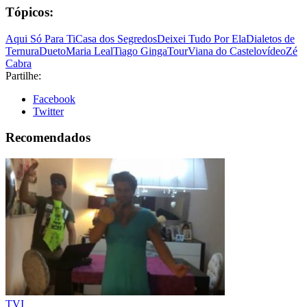
Tópicos:
Aqui Só Para Ti
Casa dos Segredos
Deixei Tudo Por Ela
Dialetos de
Ternura
Dueto
Maria Leal
Tiago Ginga
Tour
Viana do Castelo
vídeo
Zé
Cabra
Partilhe:
Facebook
Twitter
Recomendados
TVI