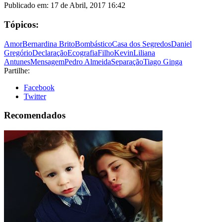
Publicado em:
17 de Abril, 2017 16:42
Tópicos:
Amor
Bernardina Brito
Bombástico
Casa dos Segredos
Daniel
Gregório
Declaração
Ecografia
Filho
Kevin
Liliana
Antunes
Mensagem
Pedro Almeida
Separação
Tiago Ginga
Partilhe:
Facebook
Twitter
Recomendados