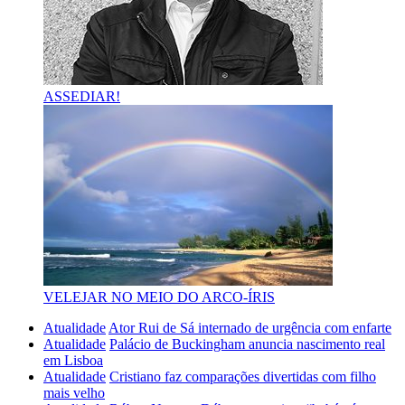
ASSEDIAR!
VELEJAR NO MEIO DO ARCO-ÍRIS
Atualidade
Ator Rui de Sá internado de urgência com enfarte
Atualidade
Palácio de Buckingham anuncia nascimento real
em Lisboa
Atualidade
Cristiano faz comparações divertidas com filho
mais velho