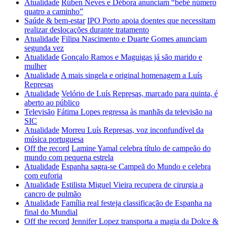
Atualidade
Rúben Neves e Débora anunciam “bebé número
quatro a caminho”
Saúde & bem-estar
IPO Porto apoia doentes que necessitam
realizar deslocações durante tratamento
Atualidade
Filipa Nascimento e Duarte Gomes anunciam
segunda vez
Atualidade
Gonçalo Ramos e Maguigas já são marido e
mulher
Atualidade
A mais singela e original homenagem a Luís
Represas
Atualidade
Velório de Luís Represas, marcado para quinta, é
aberto ao público
Televisão
Fátima Lopes regressa às manhãs da televisão na
SIC
Atualidade
Morreu Luís Represas, voz inconfundível da
música portuguesa
Off the record
Lamine Yamal celebra título de campeão do
mundo com pequena estrela
Atualidade
Espanha sagra-se Campeã do Mundo e celebra
com euforia
Atualidade
Estilista Miguel Vieira recupera de cirurgia a
cancro de pulmão
Atualidade
Família real festeja classificação de Espanha na
final do Mundial
Off the record
Jennifer Lopez transporta a magia da Dolce &