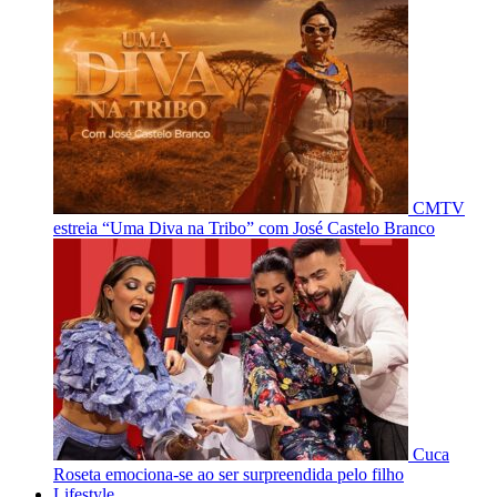
CMTV
estreia “Uma Diva na Tribo” com José Castelo Branco
Cuca
Roseta emociona-se ao ser surpreendida pelo filho
Lifestyle