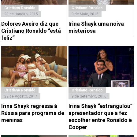
Cristiano Ronaldo
Cristiano Ronaldo
23 de Janeiro, 2015
9 de Maio, 2015
Dolores Aveiro diz que
Irina Shayk uma noiva
Cristiano Ronaldo “está
misteriosa
feliz”
Cristiano Ronaldo
Cristiano Ronaldo
22 de Agosto, 2017
9 de Setembro, 2016
Irina Shayk regressa à
Irina Shayk “estrangulou”
Rússia para programa de
apresentador que a fez
meninas
escolher entre Ronaldo e
Cooper