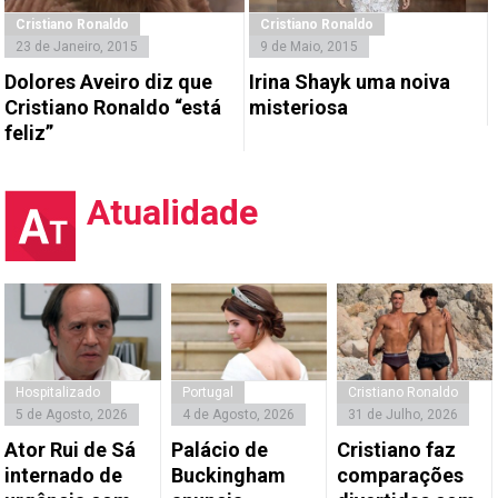
Cristiano Ronaldo
Cristiano Ronaldo
23 de Janeiro, 2015
9 de Maio, 2015
Dolores Aveiro diz que
Irina Shayk uma noiva
Cristiano Ronaldo “está
misteriosa
feliz”
Atualidade
Hospitalizado
Portugal
Cristiano Ronaldo
5 de Agosto, 2026
4 de Agosto, 2026
31 de Julho, 2026
Ator Rui de Sá
Palácio de
Cristiano faz
internado de
Buckingham
comparações