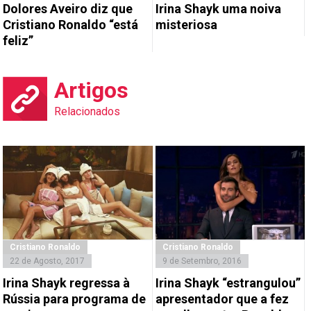
Dolores Aveiro diz que
Irina Shayk uma noiva
Cristiano Ronaldo “está
misteriosa
feliz”
Artigos
Relacionados
Cristiano Ronaldo
Cristiano Ronaldo
22 de Agosto, 2017
9 de Setembro, 2016
Irina Shayk regressa à
Irina Shayk “estrangulou”
Rússia para programa de
apresentador que a fez