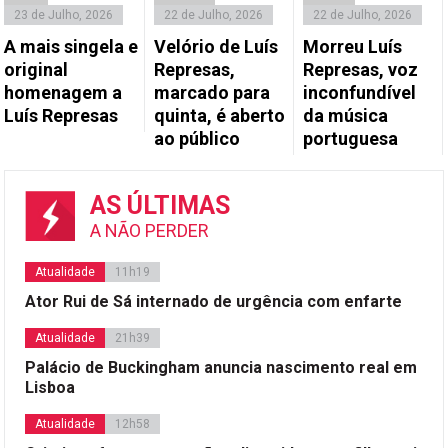
23 de Julho, 2026
22 de Julho, 2026
22 de Julho, 2026
A mais singela e
Velório de Luís
Morreu Luís
original
Represas,
Represas, voz
homenagem a
marcado para
inconfundível
Luís Represas
quinta, é aberto
da música
ao público
portuguesa
AS ÚLTIMAS
A NÃO PERDER
Atualidade
11h19
Ator Rui de Sá internado de urgência com enfarte
Atualidade
21h39
Palácio de Buckingham anuncia nascimento real em
Lisboa
Atualidade
12h58