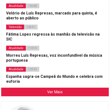
Atualidade
15h48
Velório de Luís Represas, marcado para quinta, é
aberto ao público
Televisão
14h31
Fátima Lopes regressa às manhãs da televisão na
SIC
Atualidade
11h19
Morreu Luís Represas, voz inconfundível da música
portuguesa
Atualidade
12h33
Espanha sagra-se Campeã do Mundo e celebra com
euforia
Ver Mais