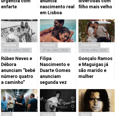
urgência com
anuncia
divertidas com
enfarte
nascimento real
filho mais velho
em Lisboa
Gravidez
Gravidez
Casamento
28 de Julho, 2026
27 de Julho, 2026
25 de Julho, 2026
Rúben Neves e
Filipa
Gonçalo Ramos
Débora
Nascimento e
e Maguigas já
anunciam “bebé
Duarte Gomes
são marido e
número quatro
anunciam
mulher
a caminho”
segunda vez
Luto
Funeral
Morte