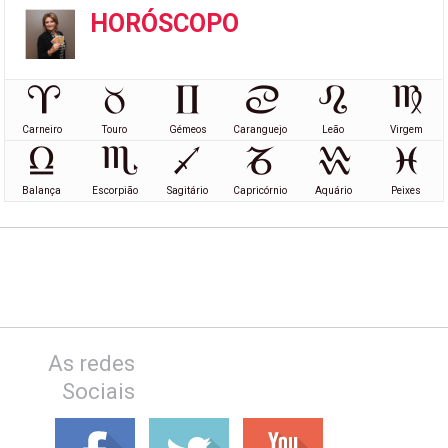
HORÓSCOPO
Carneiro
Touro
Gémeos
Caranguejo
Leão
Virgem
Balança
Escorpião
Sagitário
Capricórnio
Aquário
Peixes
As redes
Sociais