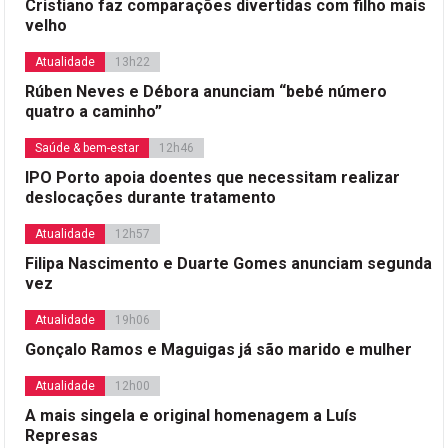
Cristiano faz comparações divertidas com filho mais
velho
Atualidade
13h22
Rúben Neves e Débora anunciam “bebé número
quatro a caminho”
Saúde & bem-estar
12h46
IPO Porto apoia doentes que necessitam realizar
deslocações durante tratamento
Atualidade
12h57
Filipa Nascimento e Duarte Gomes anunciam segunda
vez
Atualidade
19h06
Gonçalo Ramos e Maguigas já são marido e mulher
Atualidade
12h00
A mais singela e original homenagem a Luís
Represas