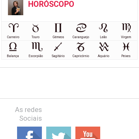
HORÓSCOPO
Carneiro
Touro
Gémeos
Caranguejo
Leão
Virgem
Balança
Escorpião
Sagitário
Capricórnio
Aquário
Peixes
As redes
Sociais