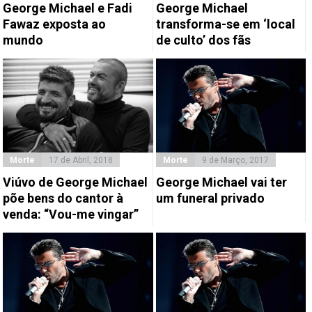
George Michael e Fadi
George Michael
Fawaz exposta ao
transforma-se em ‘local
mundo
de culto’ dos fãs
Morte
17 de Abril, 2018
Morte
9 de Março, 2017
Viúvo de George Michael
George Michael vai ter
põe bens do cantor à
um funeral privado
venda: “Vou-me vingar”