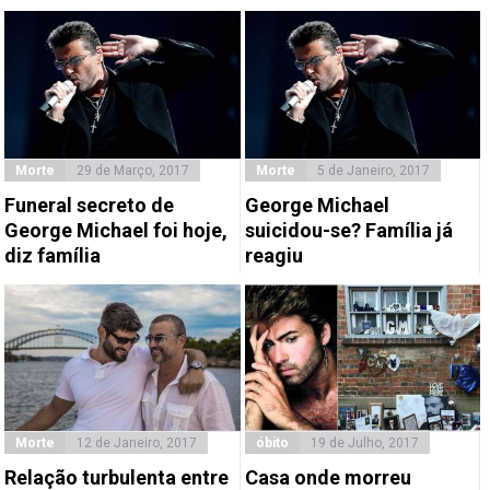
Morte
29 de Março, 2017
Morte
5 de Janeiro, 2017
Funeral secreto de
George Michael
George Michael foi hoje,
suicidou-se? Família já
diz família
reagiu
Morte
12 de Janeiro, 2017
óbito
19 de Julho, 2017
Relação turbulenta entre
Casa onde morreu