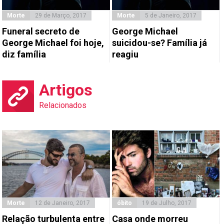
Morte
29 de Março, 2017
Morte
5 de Janeiro, 2017
Funeral secreto de
George Michael
George Michael foi hoje,
suicidou-se? Família já
diz família
reagiu
Artigos
Relacionados
Morte
12 de Janeiro, 2017
óbito
19 de Julho, 2017
Relação turbulenta entre
Casa onde morreu