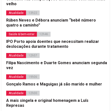
velho
Atualidade
13h22
Rúben Neves e Débora anunciam “bebé número
quatro a caminho”
Saúde & bem-estar
12h46
IPO Porto apoia doentes que necessitam realizar
deslocações durante tratamento
Atualidade
12h57
Filipa Nascimento e Duarte Gomes anunciam segunda
vez
Atualidade
19h06
Gonçalo Ramos e Maguigas já são marido e mulher
Atualidade
12h00
A mais singela e original homenagem a Luís
Represas