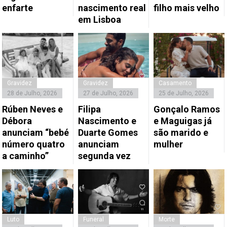
enfarte
nascimento real
filho mais velho
em Lisboa
Gravidez
Gravidez
Casamento
28 de Julho, 2026
27 de Julho, 2026
25 de Julho, 2026
Rúben Neves e
Filipa
Gonçalo Ramos
Débora
Nascimento e
e Maguigas já
anunciam “bebé
Duarte Gomes
são marido e
número quatro
anunciam
mulher
a caminho”
segunda vez
Luto
Funeral
Morte