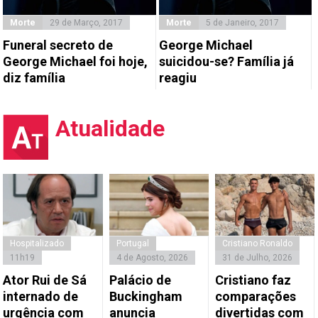
Morte
29 de Março, 2017
Morte
5 de Janeiro, 2017
Funeral secreto de
George Michael
George Michael foi hoje,
suicidou-se? Família já
diz família
reagiu
Atualidade
Hospitalizado
Portugal
Cristiano Ronaldo
11h19
4 de Agosto, 2026
31 de Julho, 2026
Ator Rui de Sá
Palácio de
Cristiano faz
internado de
Buckingham
comparações
urgência com
anuncia
divertidas com