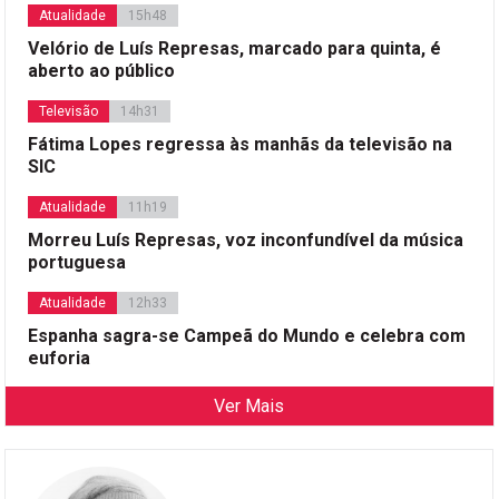
Atualidade
15h48
Velório de Luís Represas, marcado para quinta, é
aberto ao público
Televisão
14h31
Fátima Lopes regressa às manhãs da televisão na
SIC
Atualidade
11h19
Morreu Luís Represas, voz inconfundível da música
portuguesa
Atualidade
12h33
Espanha sagra-se Campeã do Mundo e celebra com
euforia
Ver Mais