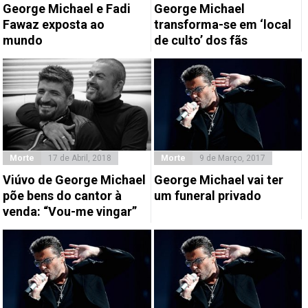
George Michael e Fadi
George Michael
Fawaz exposta ao
transforma-se em ‘local
mundo
de culto’ dos fãs
Morte
17 de Abril, 2018
Morte
9 de Março, 2017
Viúvo de George Michael
George Michael vai ter
põe bens do cantor à
um funeral privado
venda: “Vou-me vingar”