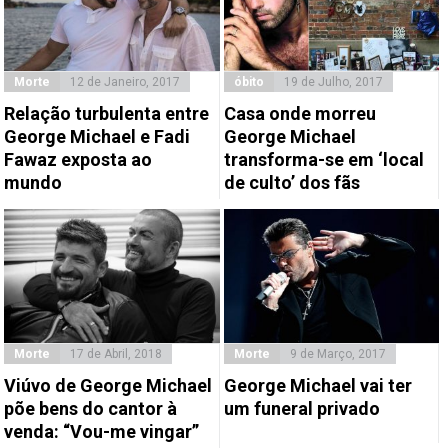
Morte
12 de Janeiro, 2017
óbito
19 de Julho, 2017
Relação turbulenta entre
Casa onde morreu
George Michael e Fadi
George Michael
Fawaz exposta ao
transforma-se em ‘local
mundo
de culto’ dos fãs
Morte
17 de Abril, 2018
Morte
9 de Março, 2017
Viúvo de George Michael
George Michael vai ter
põe bens do cantor à
um funeral privado
venda: “Vou-me vingar”