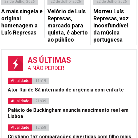
23 de Julho, 2026
22 de Julho, 2026
22 de Julho, 2026
A mais singela e
Velório de Luís
Morreu Luís
original
Represas,
Represas, voz
homenagem a
marcado para
inconfundível
Luís Represas
quinta, é aberto
da música
ao público
portuguesa
AS ÚLTIMAS
A NÃO PERDER
Atualidade
11h19
Ator Rui de Sá internado de urgência com enfarte
Atualidade
21h39
Palácio de Buckingham anuncia nascimento real em
Lisboa
Atualidade
12h58
Cristiano faz comparações divertidas com filho mais