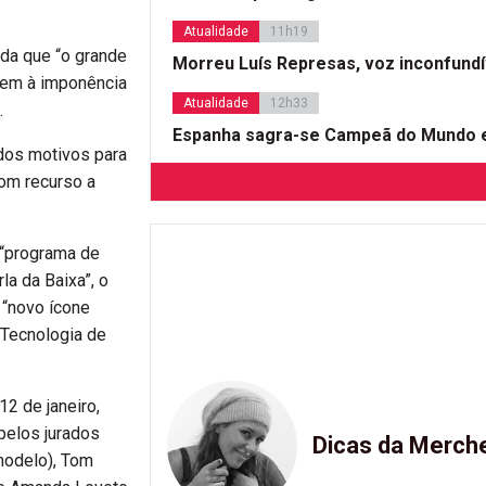
Atualidade
11h19
rda que “o grande
Morreu Luís Represas, voz inconfund
sem à imponência
Atualidade
12h33
.
Espanha sagra-se Campeã do Mundo e
 dos motivos para
com recurso a
 “programa de
la da Baixa”, o
 “novo ícone
 Tecnologia de
2 de janeiro,
 pelos jurados
Dicas da Merch
 modelo), Tom