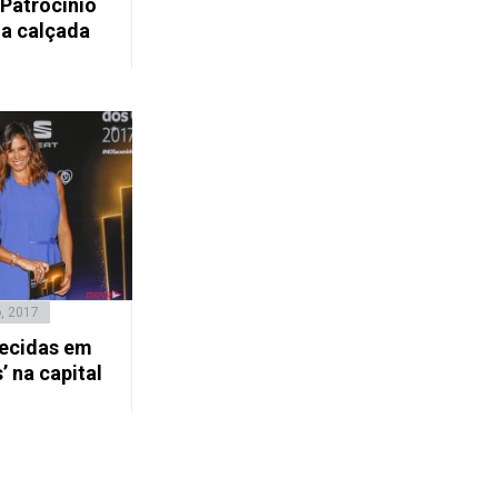
 Patrocínio
a calçada
o, 2017
hecidas em
’ na capital