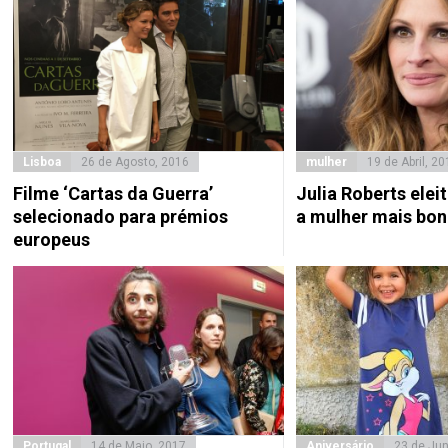
Lisboa
26 de Agosto, 2016
mulher
19 de Abril, 20
Filme ‘Cartas da Guerra’
Julia Roberts eleit
selecionado para prémios
a mulher mais bo
europeus
Portugal
14 de Maio, 2017
Aniversário
23 de Ju