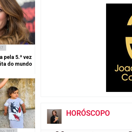
17
a pela 5.ª vez
nita do mundo
HORÓSCOPO
nho, 2017