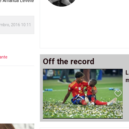
) e Amanda Levete
mbro, 2016 10:11
ante
Off the record
L
m