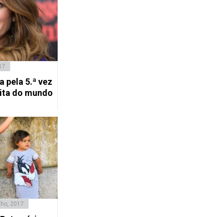
17
a pela 5.ª vez
nita do mundo
nho, 2017