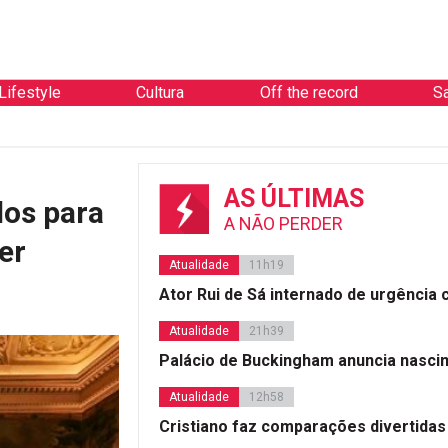
Lifestyle
Cultura
Off the record
S
AS ÚLTIMAS
dos para
A NÃO PERDER
er
Atualidade
11h19
Ator Rui de Sá internado de urgência
Atualidade
21h39
Palácio de Buckingham anuncia nasci
Atualidade
12h58
Cristiano faz comparações divertidas