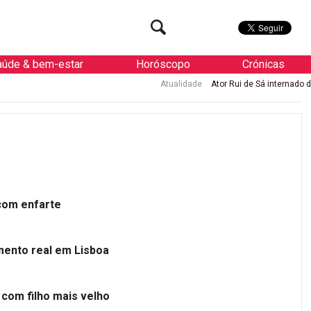
aúde & bem-estar
Horóscopo
Crónicas
Atualidade
Ator Rui de Sá internado de urgência com enf
 com enfarte
mento real em Lisboa
 com filho mais velho