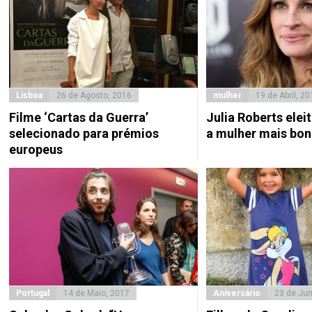
Lisboa
26 de Agosto, 2016
mulher
19 de Abril, 20
Filme ‘Cartas da Guerra’
Julia Roberts eleit
selecionado para prémios
a mulher mais bo
europeus
Portugal
14 de Maio, 2017
Aniversário
23 de Ju