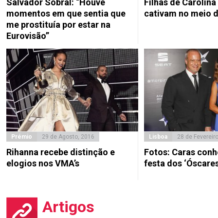
Salvador Sobral: “Houve
Filhas de Carolina
momentos em que sentia que
cativam no meio d
me prostituía por estar na
Eurovisão”
Prémio
29 de Agosto, 2016
Lisboa
28 de Fevereir
Rihanna recebe distinção e
Fotos: Caras con
elogios nos VMA’s
festa dos ‘Óscares
Artigos