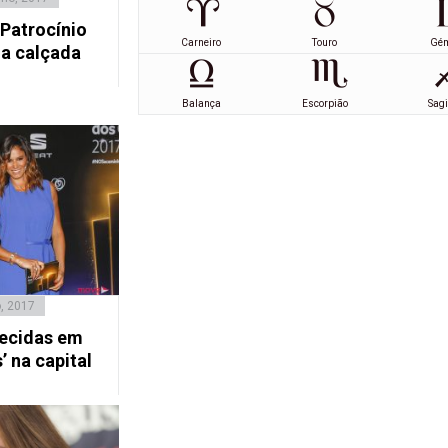
 Patrocínio
Carneiro
Touro
Gé
a calçada
Balança
Escorpião
Sagi
o, 2017
hecidas em
’ na capital