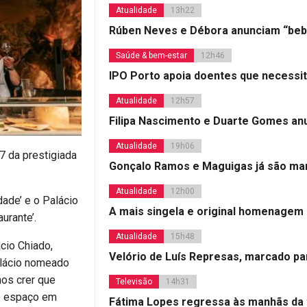
Atualidade
13h22
Rúben Neves e Débora anunciam “beb
Saúde & bem-estar
12h46
IPO Porto apoia doentes que necessi
Atualidade
12h57
Filipa Nascimento e Duarte Gomes a
Atualidade
19h06
 da prestigiada
Gonçalo Ramos e Maguigas já são mar
Atualidade
12h00
ade’ e o Palácio
A mais singela e original homenagem
urante’.
Atualidade
15h48
cio Chiado,
Velório de Luís Represas, marcado par
Palácio nomeado
nos crer que
Televisão
14h31
do espaço em
Fátima Lopes regressa às manhãs da 