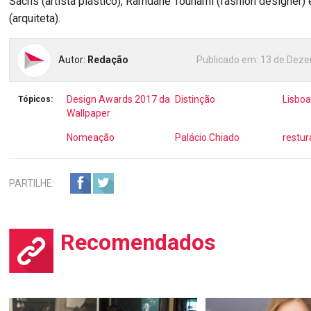
Sachs (artista plástico), Ramdane Touhami (fashion designer
(arquiteta).
Autor:
Redação
Publicado em:
13 de Deze
Design Awards 2017 da
Distinção
Lisboa
Tópicos:
Wallpaper
Nomeação
Palácio Chiado
restur
PARTILHE:
Recomendados