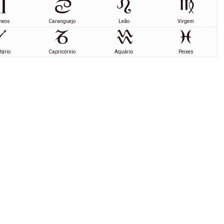
meos
Caranguejo
Leão
Virgem
tário
Capricórnio
Aquário
Peixes