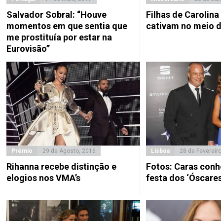
Salvador Sobral: “Houve
Filhas de Carolina
momentos em que sentia que
cativam no meio d
me prostituía por estar na
Eurovisão”
Prémio
29 de Agosto, 2016
Lisboa
28 de Fevereir
Rihanna recebe distinção e
Fotos: Caras con
elogios nos VMA’s
festa dos ‘Óscares