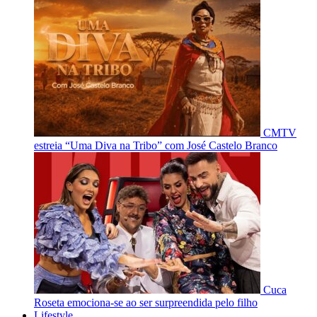
CMTV
estreia “Uma Diva na Tribo” com José Castelo Branco
Cuca
Roseta emociona-se ao ser surpreendida pelo filho
Lifestyle