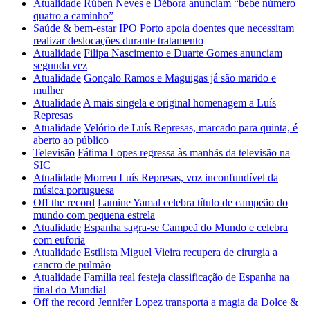
Atualidade
Rúben Neves e Débora anunciam “bebé número
quatro a caminho”
Saúde & bem-estar
IPO Porto apoia doentes que necessitam
realizar deslocações durante tratamento
Atualidade
Filipa Nascimento e Duarte Gomes anunciam
segunda vez
Atualidade
Gonçalo Ramos e Maguigas já são marido e
mulher
Atualidade
A mais singela e original homenagem a Luís
Represas
Atualidade
Velório de Luís Represas, marcado para quinta, é
aberto ao público
Televisão
Fátima Lopes regressa às manhãs da televisão na
SIC
Atualidade
Morreu Luís Represas, voz inconfundível da
música portuguesa
Off the record
Lamine Yamal celebra título de campeão do
mundo com pequena estrela
Atualidade
Espanha sagra-se Campeã do Mundo e celebra
com euforia
Atualidade
Estilista Miguel Vieira recupera de cirurgia a
cancro de pulmão
Atualidade
Família real festeja classificação de Espanha na
final do Mundial
Off the record
Jennifer Lopez transporta a magia da Dolce &