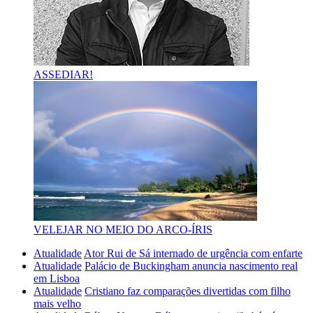
ASSEDIAR!
VELEJAR NO MEIO DO ARCO-ÍRIS
Atualidade
Ator Rui de Sá internado de urgência com enfarte
Atualidade
Palácio de Buckingham anuncia nascimento real
em Lisboa
Atualidade
Cristiano faz comparações divertidas com filho
mais velho