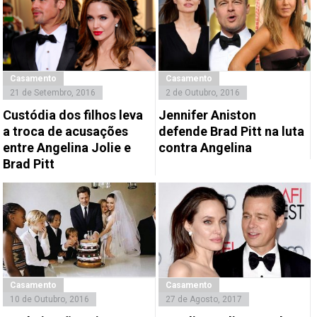
Casamento
Casamento
21 de Setembro, 2016
2 de Outubro, 2016
Custódia dos filhos leva
Jennifer Aniston
a troca de acusações
defende Brad Pitt na luta
entre Angelina Jolie e
contra Angelina
Brad Pitt
Casamento
Casamento
10 de Outubro, 2016
27 de Agosto, 2017