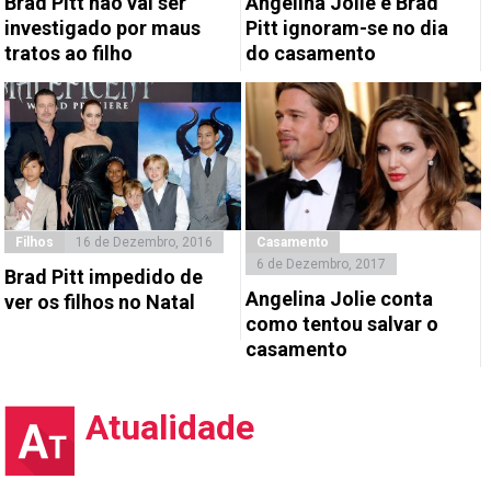
Brad Pitt não vai ser
Angelina Jolie e Brad
investigado por maus
Pitt ignoram-se no dia
tratos ao filho
do casamento
Filhos
16 de Dezembro, 2016
Casamento
6 de Dezembro, 2017
Brad Pitt impedido de
Angelina Jolie conta
ver os filhos no Natal
como tentou salvar o
casamento
Atualidade