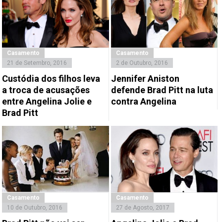
Casamento
Casamento
21 de Setembro, 2016
2 de Outubro, 2016
Custódia dos filhos leva
Jennifer Aniston
a troca de acusações
defende Brad Pitt na luta
entre Angelina Jolie e
contra Angelina
Brad Pitt
Casamento
Casamento
10 de Outubro, 2016
27 de Agosto, 2017