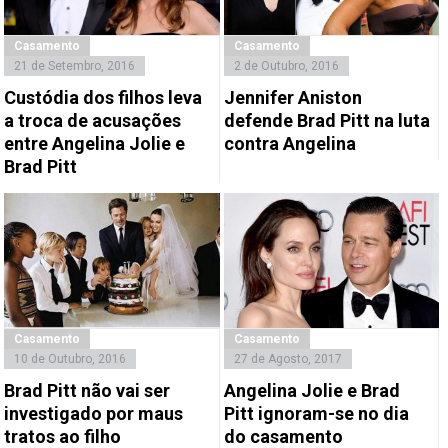
Casamento
Casamento
21 de Setembro, 2016
2 de Outubro, 2016
Custódia dos filhos leva
Jennifer Aniston
a troca de acusações
defende Brad Pitt na luta
entre Angelina Jolie e
contra Angelina
Brad Pitt
Casamento
Casamento
10 de Outubro, 2016
27 de Agosto, 2017
Brad Pitt não vai ser
Angelina Jolie e Brad
investigado por maus
Pitt ignoram-se no dia
tratos ao filho
do casamento