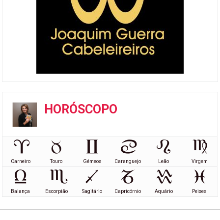
HORÓSCOPO
Carneiro
Touro
Gémeos
Caranguejo
Leão
Virgem
Balança
Escorpião
Sagitário
Capricórnio
Aquário
Peixes