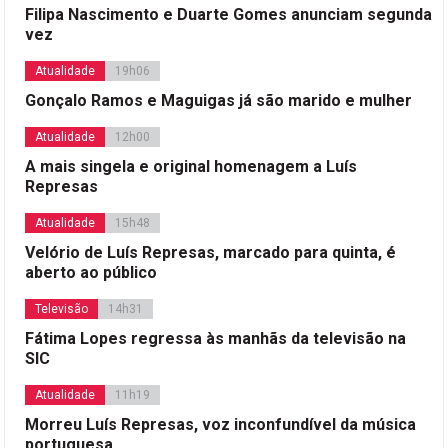
Filipa Nascimento e Duarte Gomes anunciam segunda
vez
Atualidade
19h06
Gonçalo Ramos e Maguigas já são marido e mulher
Atualidade
12h00
A mais singela e original homenagem a Luís
Represas
Atualidade
15h48
Velório de Luís Represas, marcado para quinta, é
aberto ao público
Televisão
14h31
Fátima Lopes regressa às manhãs da televisão na
SIC
Atualidade
11h19
Morreu Luís Represas, voz inconfundível da música
portuguesa