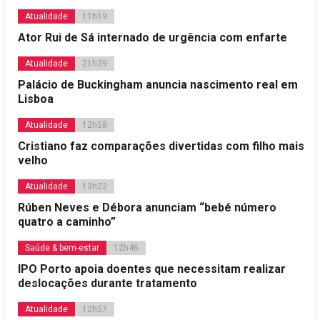
Atualidade
11h19
Ator Rui de Sá internado de urgência com enfarte
Atualidade
21h39
Palácio de Buckingham anuncia nascimento real em
Lisboa
Atualidade
12h58
Cristiano faz comparações divertidas com filho mais
velho
Atualidade
13h22
Rúben Neves e Débora anunciam “bebé número
quatro a caminho”
Saúde & bem-estar
12h46
IPO Porto apoia doentes que necessitam realizar
deslocações durante tratamento
Atualidade
12h57