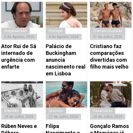
Hospitalizado
Portugal
Cristiano Ronaldo
5 de Agosto, 2026
4 de Agosto, 2026
31 de Julho, 2026
Ator Rui de Sá
Palácio de
Cristiano faz
internado de
Buckingham
comparações
urgência com
anuncia
divertidas com
enfarte
nascimento real
filho mais velho
em Lisboa
Gravidez
Gravidez
Casamento
28 de Julho, 2026
27 de Julho, 2026
25 de Julho, 2026
Rúben Neves e
Filipa
Gonçalo Ramos
Débora
Nascimento e
e Maguigas já