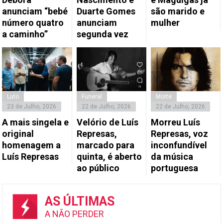
anunciam “bebé
Duarte Gomes
são marido e
número quatro
anunciam
mulher
a caminho”
segunda vez
Luto
Funeral
Morte
23 de Julho, 2026
22 de Julho, 2026
22 de Julho, 2026
A mais singela e
Velório de Luís
Morreu Luís
original
Represas,
Represas, voz
homenagem a
marcado para
inconfundível
Luís Represas
quinta, é aberto
da música
ao público
portuguesa
AS ÚLTIMAS
A NÃO PERDER