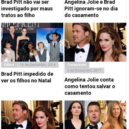
Brad Pitt não vai ser
Angelina Jolie e Brad
investigado por maus
Pitt ignoram-se no dia
tratos ao filho
do casamento
Filhos
16 de Dezembro, 2016
Casamento
6 de Dezembro, 2017
Brad Pitt impedido de
Angelina Jolie conta
ver os filhos no Natal
como tentou salvar o
casamento