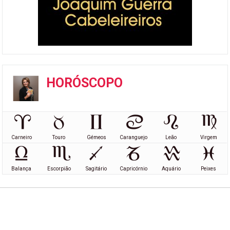
HORÓSCOPO
Carneiro
Touro
Gémeos
Caranguejo
Leão
Virgem
Balança
Escorpião
Sagitário
Capricórnio
Aquário
Peixes