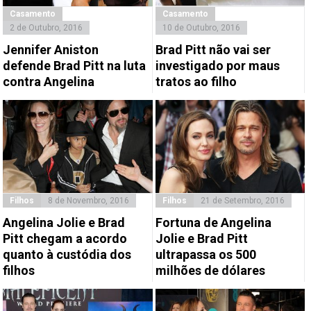
Casamento
Casamento
2 de Outubro, 2016
10 de Outubro, 2016
Jennifer Aniston
Brad Pitt não vai ser
defende Brad Pitt na luta
investigado por maus
contra Angelina
tratos ao filho
Filhos
8 de Novembro, 2016
Filhos
21 de Setembro, 2016
Angelina Jolie e Brad
Fortuna de Angelina
Pitt chegam a acordo
Jolie e Brad Pitt
quanto à custódia dos
ultrapassa os 500
filhos
milhões de dólares