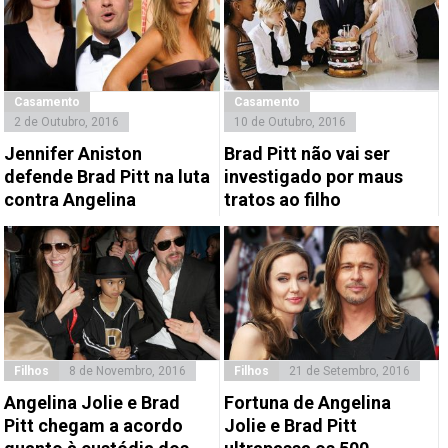
Casamento
Casamento
2 de Outubro, 2016
10 de Outubro, 2016
Jennifer Aniston
Brad Pitt não vai ser
defende Brad Pitt na luta
investigado por maus
contra Angelina
tratos ao filho
Filhos
8 de Novembro, 2016
Filhos
21 de Setembro, 2016
Angelina Jolie e Brad
Fortuna de Angelina
Pitt chegam a acordo
Jolie e Brad Pitt