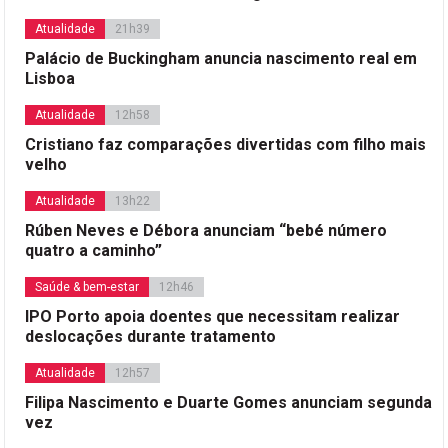
Atualidade
21h39
Palácio de Buckingham anuncia nascimento real em
Lisboa
Atualidade
12h58
Cristiano faz comparações divertidas com filho mais
velho
Atualidade
13h22
Rúben Neves e Débora anunciam “bebé número
quatro a caminho”
Saúde & bem-estar
12h46
IPO Porto apoia doentes que necessitam realizar
deslocações durante tratamento
Atualidade
12h57
Filipa Nascimento e Duarte Gomes anunciam segunda
vez