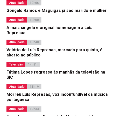
Atualidade
19h06
Gonçalo Ramos e Maguigas já são marido e mulher
Atualidade
12h00
A mais singela e original homenagem a Luís
Represas
Atualidade
15h48
Velório de Luís Represas, marcado para quinta, é
aberto ao público
Televisão
14h31
Fátima Lopes regressa às manhãs da televisão na
SIC
Atualidade
11h19
Morreu Luís Represas, voz inconfundível da música
portuguesa
Atualidade
12h33