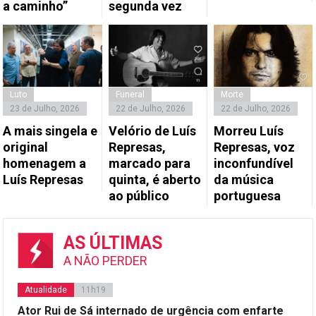
a caminho”
segunda vez
Luto
Funeral
Morte
23 de Julho, 2026
22 de Julho, 2026
22 de Julho, 2026
A mais singela e
Velório de Luís
Morreu Luís
original
Represas,
Represas, voz
homenagem a
marcado para
inconfundível
Luís Represas
quinta, é aberto
da música
ao público
portuguesa
AS ÚLTIMAS
A NÃO PERDER
Atualidade
11h19
Ator Rui de Sá internado de urgência com enfarte