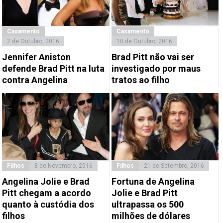
Casamento
Casamento
2 de Outubro, 2016
10 de Outubro, 2016
Jennifer Aniston
Brad Pitt não vai ser
defende Brad Pitt na luta
investigado por maus
contra Angelina
tratos ao filho
Filhos
8 de Novembro, 2016
Filhos
21 de Setembro, 2016
Angelina Jolie e Brad
Fortuna de Angelina
Pitt chegam a acordo
Jolie e Brad Pitt
quanto à custódia dos
ultrapassa os 500
filhos
milhões de dólares