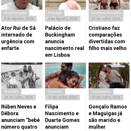
Hospitalizado
Portugal
Cristiano Ronaldo
5 de Agosto, 2026
4 de Agosto, 2026
31 de Julho, 2026
Ator Rui de Sá
Palácio de
Cristiano faz
internado de
Buckingham
comparações
urgência com
anuncia
divertidas com
enfarte
nascimento real
filho mais velho
em Lisboa
Gravidez
Gravidez
Casamento
28 de Julho, 2026
27 de Julho, 2026
25 de Julho, 2026
Rúben Neves e
Filipa
Gonçalo Ramos
Débora
Nascimento e
e Maguigas já
anunciam “bebé
Duarte Gomes
são marido e
número quatro
anunciam
mulher