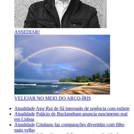
ASSEDIAR!
VELEJAR NO MEIO DO ARCO-ÍRIS
Atualidade
Ator Rui de Sá internado de urgência com enfarte
Atualidade
Palácio de Buckingham anuncia nascimento real
em Lisboa
Atualidade
Cristiano faz comparações divertidas com filho
mais velho