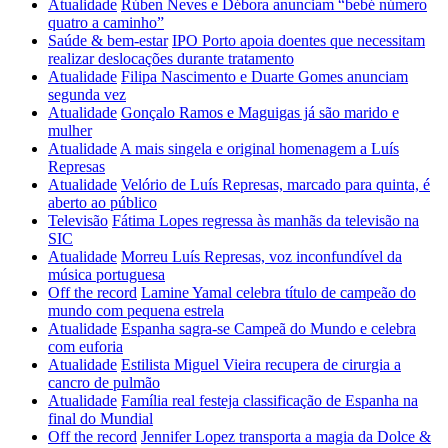
Atualidade
Rúben Neves e Débora anunciam “bebé número
quatro a caminho”
Saúde & bem-estar
IPO Porto apoia doentes que necessitam
realizar deslocações durante tratamento
Atualidade
Filipa Nascimento e Duarte Gomes anunciam
segunda vez
Atualidade
Gonçalo Ramos e Maguigas já são marido e
mulher
Atualidade
A mais singela e original homenagem a Luís
Represas
Atualidade
Velório de Luís Represas, marcado para quinta, é
aberto ao público
Televisão
Fátima Lopes regressa às manhãs da televisão na
SIC
Atualidade
Morreu Luís Represas, voz inconfundível da
música portuguesa
Off the record
Lamine Yamal celebra título de campeão do
mundo com pequena estrela
Atualidade
Espanha sagra-se Campeã do Mundo e celebra
com euforia
Atualidade
Estilista Miguel Vieira recupera de cirurgia a
cancro de pulmão
Atualidade
Família real festeja classificação de Espanha na
final do Mundial
Off the record
Jennifer Lopez transporta a magia da Dolce &