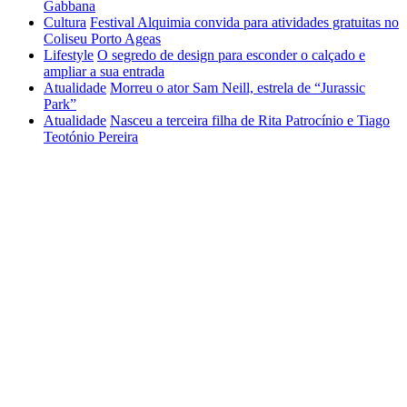
Gabbana
Cultura
Festival Alquimia convida para atividades gratuitas no
Coliseu Porto Ageas
Lifestyle
O segredo de design para esconder o calçado e
ampliar a sua entrada
Atualidade
Morreu o ator Sam Neill, estrela de “Jurassic
Park”
Atualidade
Nasceu a terceira filha de Rita Patrocínio e Tiago
Teotónio Pereira