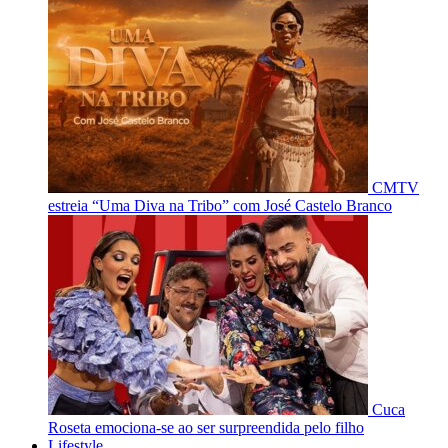
CMTV
estreia “Uma Diva na Tribo” com José Castelo Branco
Cuca
Roseta emociona-se ao ser surpreendida pelo filho
Lifestyle