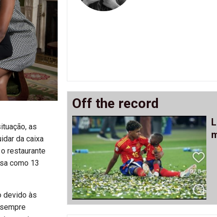
Off the record
L
ituação, as
m
idar da caixa
 o restaurante
oisa como 13
o devido às
á sempre