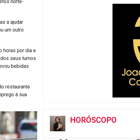
etos norte-
as a ajudar
ou um outro
 horas por dia e
 dos seus turnos
levou bebidas
do restaurante
mprego à sua
HORÓSCOPO