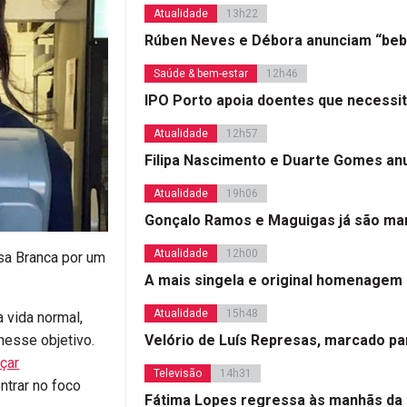
Atualidade
13h22
Rúben Neves e Débora anunciam “beb
Saúde & bem-estar
12h46
IPO Porto apoia doentes que necessi
Atualidade
12h57
Filipa Nascimento e Duarte Gomes a
Atualidade
19h06
Gonçalo Ramos e Maguigas já são mar
Atualidade
12h00
sa Branca por um
A mais singela e original homenagem
Atualidade
15h48
 vida normal,
Velório de Luís Represas, marcado par
nesse objetivo.
çar
Televisão
14h31
ntrar no foco
Fátima Lopes regressa às manhãs da 