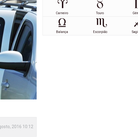
Carneiro
Touro
Gé
Balança
Escorpião
Sagi
gosto, 2016 10:12