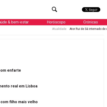
aúde & bem-estar
Horóscopo
Crónicas
Atualidade
Ator Rui de Sá internado de urgência com enfart
 com enfarte
mento real em Lisboa
 com filho mais velho