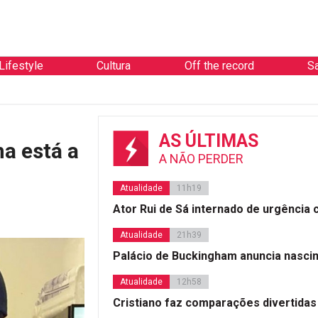
Lifestyle
Cultura
Off the record
S
AS ÚLTIMAS
a está a
A NÃO PERDER
Atualidade
11h19
Ator Rui de Sá internado de urgência
Atualidade
21h39
Palácio de Buckingham anuncia nasci
Atualidade
12h58
Cristiano faz comparações divertidas