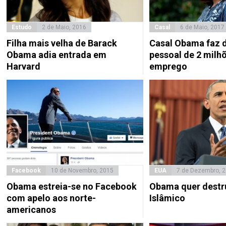
Estudo
2 de Maio, 2016
Casal
6 de Maio, 2017
Filha mais velha de Barack
Casal Obama faz 
Obama adia entrada em
pessoal de 2 milhõ
Harvard
emprego
Facebook
10 de Novembro, 2015
EUA
7 de Dezembro, 
Obama estreia-se no Facebook
Obama quer destru
com apelo aos norte-
Islâmico
americanos