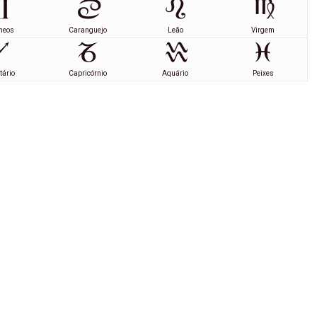
meos
Caranguejo
Leão
Virgem
tário
Capricórnio
Aquário
Peixes