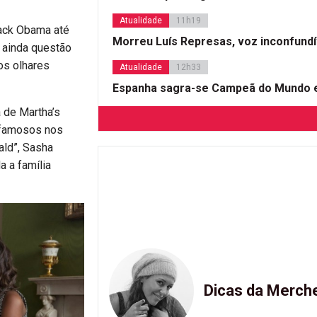
Atualidade
11h19
rack Obama até
Morreu Luís Represas, voz inconfund
o ainda questão
os olhares
Atualidade
12h33
Espanha sagra-se Campeã do Mundo e
 de Martha’s
e famosos nos
ald”, Sasha
a a família
Dicas da Merch