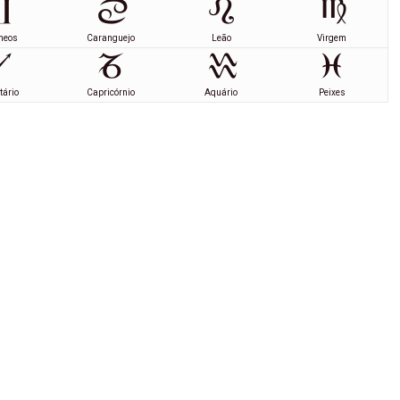
meos
Caranguejo
Leão
Virgem
tário
Capricórnio
Aquário
Peixes