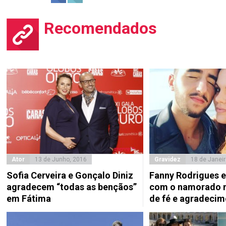
Recomendados
Ator
13 de Junho, 2016
Gravidez
18 de Janeir
Sofia Cerveira e Gonçalo Diniz
Fanny Rodrigues 
agradecem “todas as bençãos”
com o namorado 
em Fátima
de fé e agradecim