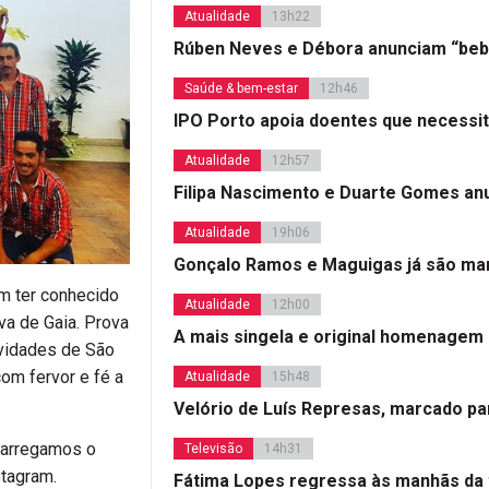
Atualidade
13h22
Rúben Neves e Débora anunciam “beb
Saúde & bem-estar
12h46
IPO Porto apoia doentes que necessi
Atualidade
12h57
Filipa Nascimento e Duarte Gomes a
Atualidade
19h06
Gonçalo Ramos e Maguigas já são mar
m ter conhecido
Atualidade
12h00
va de Gaia. Prova
A mais singela e original homenagem
ividades de São
om fervor e fé a
Atualidade
15h48
Velório de Luís Represas, marcado par
carregamos o
Televisão
14h31
stagram.
Fátima Lopes regressa às manhãs da 