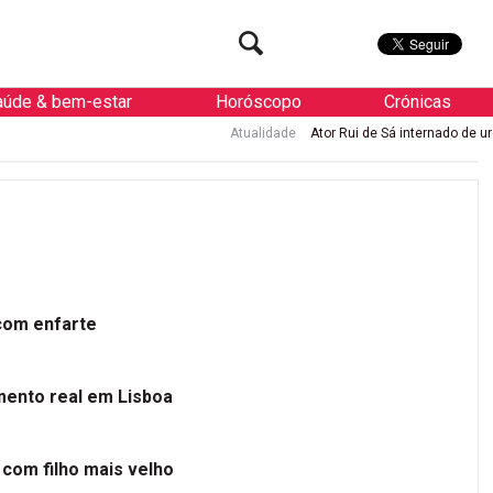
aúde & bem-estar
Horóscopo
Crónicas
Atualidade
Ator Rui de Sá internado de urgência com enfarte
 com enfarte
mento real em Lisboa
 com filho mais velho