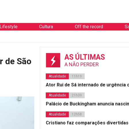
Lifestyle
Cultura
Off the record
S
AS ÚLTIMAS
r de São
A NÃO PERDER
Atualidade
11h19
Ator Rui de Sá internado de urgência
Atualidade
21h39
Palácio de Buckingham anuncia nasci
Atualidade
12h58
Cristiano faz comparações divertidas