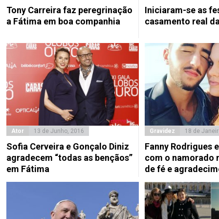
Tony Carreira faz peregrinação
Iniciaram-se as fe
a Fátima em boa companhia
casamento real da
Ator
13 de Junho, 2016
Gravidez
18 de Janeir
Sofia Cerveira e Gonçalo Diniz
Fanny Rodrigues 
agradecem “todas as bençãos”
com o namorado 
em Fátima
de fé e agradecim