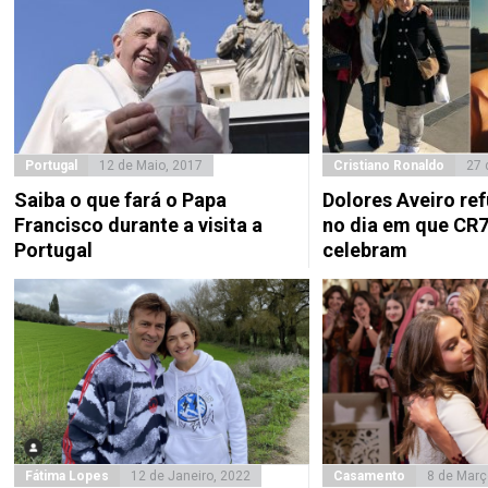
Portugal
12 de Maio, 2017
Cristiano Ronaldo
27 
Saiba o que fará o Papa
Dolores Aveiro ref
Francisco durante a visita a
no dia em que CR7
Portugal
celebram
Fátima Lopes
12 de Janeiro, 2022
Casamento
8 de Març