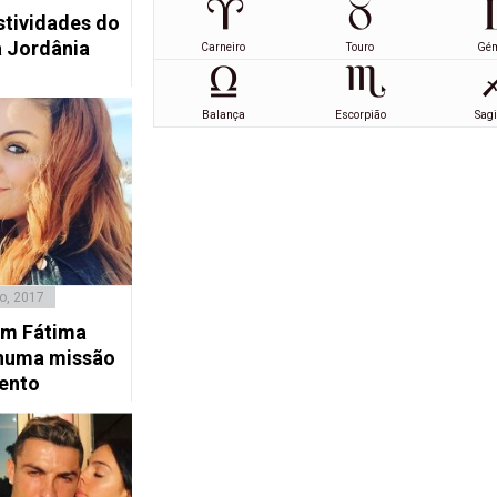
stividades do
 Jordânia
Carneiro
Touro
Gé
Balança
Escorpião
Sagi
o, 2017
em Fátima
numa missão
ento