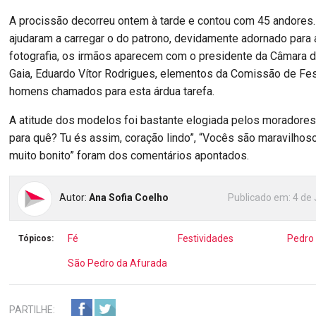
A procissão decorreu ontem à tarde e contou com 45 andore
ajudaram a carregar o do patrono, devidamente adornado para 
fotografia, os irmãos aparecem com o presidente da Câmara d
Gaia, Eduardo Vítor Rodrigues, elementos da Comissão de Fe
homens chamados para esta árdua tarefa.
A atitude dos modelos foi bastante elogiada pelos moradores 
para quê? Tu és assim, coração lindo”, “Vocês são maravilhos
muito bonito” foram dos comentários apontados.
Autor:
Ana Sofia Coelho
Publicado em:
4 de 
Fé
Festividades
Pedro 
Tópicos:
São Pedro da Afurada
PARTILHE: