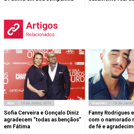
Artigos
Relacionados
Ator
13 de Junho, 2016
Gravidez
18 de Janeir
Sofia Cerveira e Gonçalo Diniz
Fanny Rodrigues 
agradecem “todas as bençãos”
com o namorado 
em Fátima
de fé e agradecim