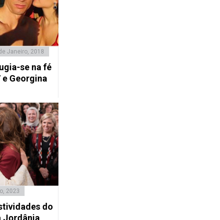
de Janeiro, 2018
ugia-se na fé
 e Georgina
o, 2023
stividades do
 Jordânia