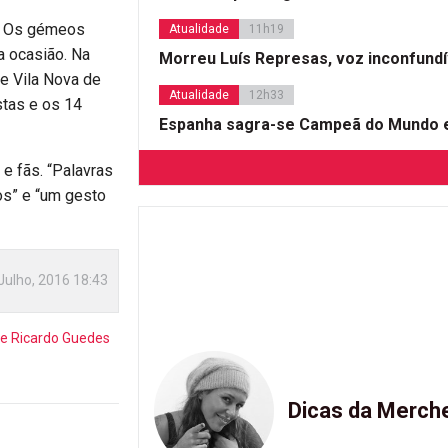
s. Os gémeos
Atualidade
11h19
a ocasião. Na
Morreu Luís Represas, voz inconfund
e Vila Nova de
Atualidade
12h33
stas e os 14
Espanha sagra-se Campeã do Mundo e
e fãs. “Palavras
os” e “um gesto
Julho, 2016 18:43
e Ricardo Guedes
Dicas da Merch