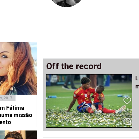
Off the record
L
m
o, 2017
em Fátima
numa missão
ento