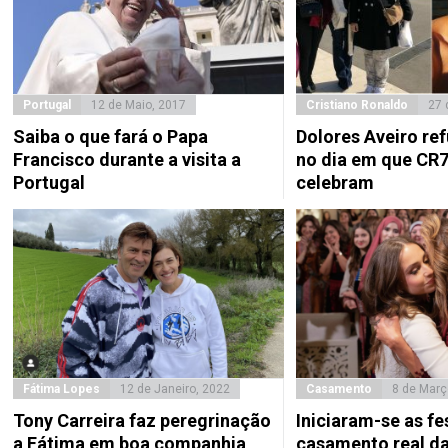
Portugal
12 de Maio, 2017
Cristiano Ronaldo
27 
Saiba o que fará o Papa
Dolores Aveiro ref
Francisco durante a visita a
no dia em que CR7
Portugal
celebram
Fátima Lopes
12 de Janeiro, 2022
Casamento
8 de Març
Tony Carreira faz peregrinação
Iniciaram-se as fe
a Fátima em boa companhia
casamento real da