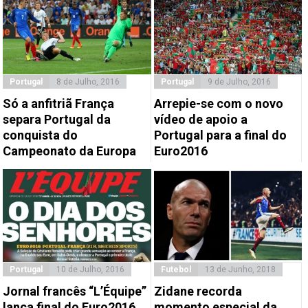
Portugal
8 de Julho, 2016
Portugal
9 de Julho, 2016
Só a anfitriã França
Arrepie-se com o novo
separa Portugal da
vídeo de apoio a
conquista do
Portugal para a final do
Campeonato da Europa
Euro2016
Portugal
10 de Julho, 2016
Futebol
13 de Junho, 2018
Jornal francês “L’Équipe”
Zidane recorda
lança final do Euro2016
momento especial da