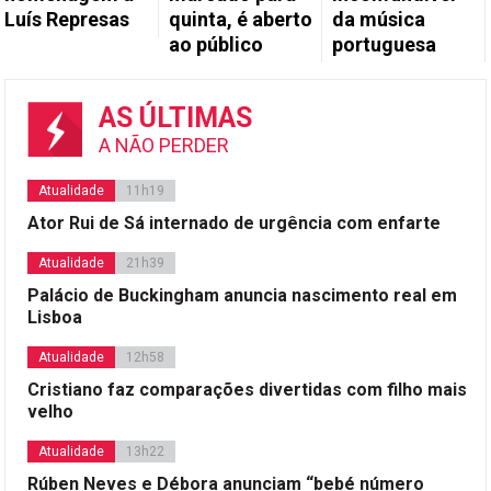
Luís Represas
quinta, é aberto
da música
ao público
portuguesa
AS ÚLTIMAS
A NÃO PERDER
Atualidade
11h19
Ator Rui de Sá internado de urgência com enfarte
Atualidade
21h39
Palácio de Buckingham anuncia nascimento real em
Lisboa
Atualidade
12h58
Cristiano faz comparações divertidas com filho mais
velho
Atualidade
13h22
Rúben Neves e Débora anunciam “bebé número