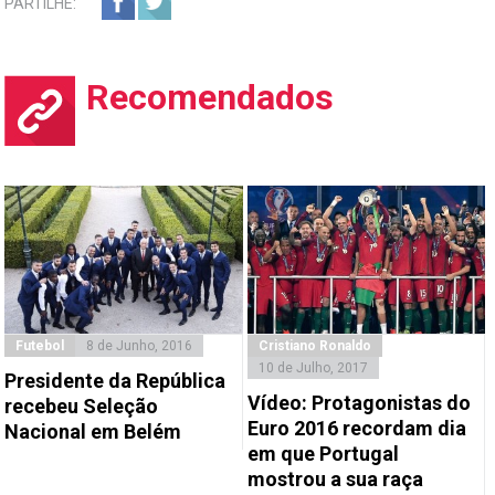
PARTILHE:
Recomendados
Futebol
8 de Junho, 2016
Cristiano Ronaldo
10 de Julho, 2017
Presidente da República
Vídeo: Protagonistas do
recebeu Seleção
Euro 2016 recordam dia
Nacional em Belém
em que Portugal
mostrou a sua raça