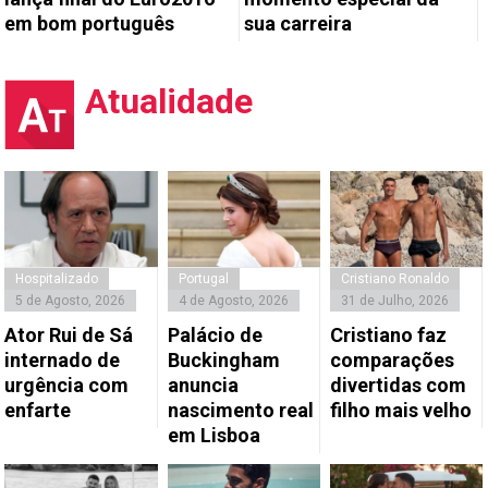
em bom português
sua carreira
Atualidade
Hospitalizado
Portugal
Cristiano Ronaldo
5 de Agosto, 2026
4 de Agosto, 2026
31 de Julho, 2026
Ator Rui de Sá
Palácio de
Cristiano faz
internado de
Buckingham
comparações
urgência com
anuncia
divertidas com
enfarte
nascimento real
filho mais velho
em Lisboa