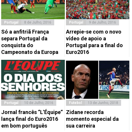
Portugal
8 de Julho, 2016
Portugal
9 de Julho, 2016
Só a anfitriã França
Arrepie-se com o novo
separa Portugal da
vídeo de apoio a
conquista do
Portugal para a final do
Campeonato da Europa
Euro2016
Portugal
10 de Julho, 2016
Futebol
13 de Junho, 2018
Jornal francês “L’Équipe”
Zidane recorda
lança final do Euro2016
momento especial da
em bom português
sua carreira