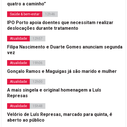
quatro a caminho”
Saúde & bem-estar
12h46
IPO Porto apoia doentes que necessitam realizar
deslocações durante tratamento
Atualidade
12h57
Filipa Nascimento e Duarte Gomes anunciam segunda
vez
Atualidade
19h06
Gonçalo Ramos e Maguigas já são marido e mulher
Atualidade
12h00
A mais singela e original homenagem a Luís
Represas
Atualidade
15h48
Velório de Luís Represas, marcado para quinta, é
aberto ao público