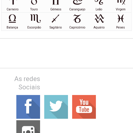
Carneiro
Touro
Gémeos
Caranguejo
Leão
Virgem
Balança
Escorpião
Sagitário
Capricórnio
Aquário
Peixes
As redes
Sociais