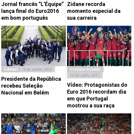
Jornal francês “L’Équipe”
Zidane recorda
lança final do Euro2016
momento especial da
em bom português
sua carreira
Futebol
8 de Junho, 2016
Cristiano Ronaldo
10 de Julho, 2017
Presidente da República
Vídeo: Protagonistas do
recebeu Seleção
Euro 2016 recordam dia
Nacional em Belém
em que Portugal
mostrou a sua raça