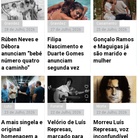
Gravidez
Gravidez
Casamento
28 de Julho, 2026
27 de Julho, 2026
25 de Julho, 2026
Rúben Neves e
Filipa
Gonçalo Ramos
Débora
Nascimento e
e Maguigas já
anunciam “bebé
Duarte Gomes
são marido e
número quatro
anunciam
mulher
a caminho”
segunda vez
Luto
Funeral
Morte
23 de Julho, 2026
22 de Julho, 2026
22 de Julho, 2026
A mais singela e
Velório de Luís
Morreu Luís
original
Represas,
Represas, voz
homenagem a
marcado para
inconfundível