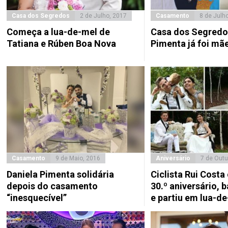
Casa dos Segredos
2 de Julho, 2017
Casamento
8 de Julh
Começa a lua-de-mel de
Casa dos Segredos
Tatiana e Rúben Boa Nova
Pimenta já foi mã
Casamento
9 de Maio, 2016
Aniversário
7 de Outu
Daniela Pimenta solidária
Ciclista Rui Costa
depois do casamento
30.º aniversário, b
“inesquecível”
e partiu em lua-d