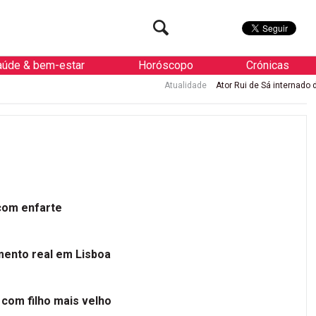
aúde & bem-estar
Horóscopo
Crónicas
Atualidade
Ator Rui de Sá internado de urgência com enfa
 com enfarte
mento real em Lisboa
 com filho mais velho