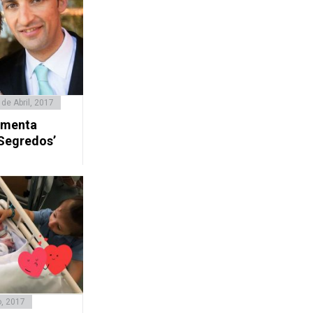
 de Abril, 2017
umenta
 Segredos’
o, 2017