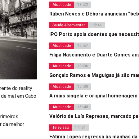
Atualidade
13h22
Rúben Neves e Débora anunciam “beb
Saúde & bem-estar
12h46
IPO Porto apoia doentes que necessi
Atualidade
12h57
Filipa Nascimento e Duarte Gomes a
Atualidade
19h06
Gonçalo Ramos e Maguigas já são mar
Atualidade
12h00
rente do reality
A mais singela e original homenagem
a de mel em Cabo
Atualidade
15h48
Velório de Luís Represas, marcado par
primeiros
r da melhor
Televisão
14h31
Fátima Lopes regressa às manhãs da 