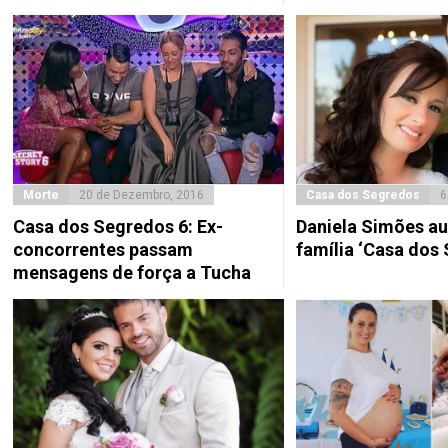
Morte
20 de Dezembro, 2016
Casa dos Segredos
6
Casa dos Segredos 6: Ex-
Daniela Simões a
concorrentes passam
família ‘Casa dos
mensagens de força a Tucha