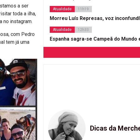
Estamos a ser
Atualidade
11h19
itar toda a ilha,
Morreu Luís Represas, voz inconfund
a no instagram.
Atualidade
12h33
iosa, com Pedro
Espanha sagra-se Campeã do Mundo e
sal tem já uma
Dicas da Merch