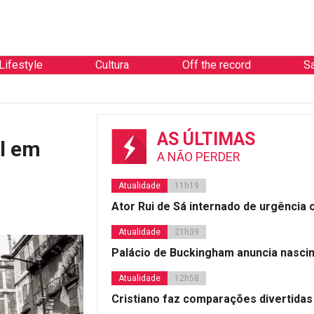
Lifestyle
Cultura
Off the record
S
AS ÚLTIMAS
el em
A NÃO PERDER
Atualidade
11h19
Ator Rui de Sá internado de urgência
Atualidade
21h39
Palácio de Buckingham anuncia nasci
Atualidade
12h58
Cristiano faz comparações divertidas