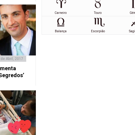
Carneiro
Touro
Gé
Balança
Escorpião
Sagi
 de Abril, 2017
umenta
 Segredos’