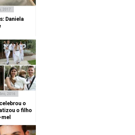
o, 2017
: Daniela
e
bro, 2016
 celebrou o
atizou o filho
e-mel