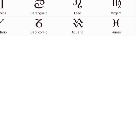
meos
Caranguejo
Leão
Virgem
tário
Capricórnio
Aquário
Peixes