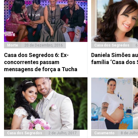
Morte
20 de Dezembro, 2016
Casa dos Segredos
6
Casa dos Segredos 6: Ex-
Daniela Simões a
concorrentes passam
família ‘Casa dos
mensagens de força a Tucha
Casa dos Segredos
2 de Julho, 2017
Casamento
8 de Julh