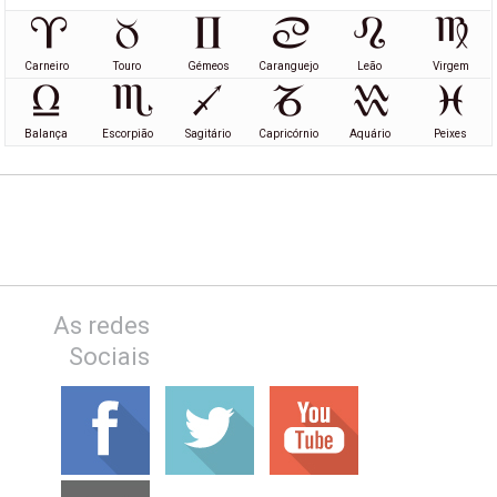
Carneiro
Touro
Gémeos
Caranguejo
Leão
Virgem
Balança
Escorpião
Sagitário
Capricórnio
Aquário
Peixes
As redes
Sociais