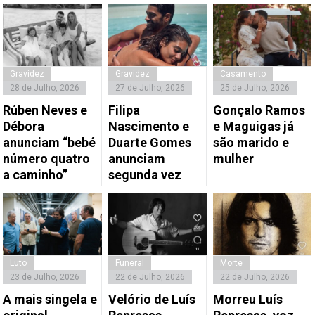
Gravidez
Gravidez
Casamento
28 de Julho, 2026
27 de Julho, 2026
25 de Julho, 2026
Rúben Neves e
Filipa
Gonçalo Ramos
Débora
Nascimento e
e Maguigas já
anunciam “bebé
Duarte Gomes
são marido e
número quatro
anunciam
mulher
a caminho”
segunda vez
Luto
Funeral
Morte
23 de Julho, 2026
22 de Julho, 2026
22 de Julho, 2026
A mais singela e
Velório de Luís
Morreu Luís