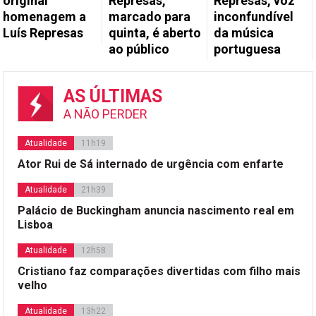
original
Represas,
Represas, voz
homenagem a
marcado para
inconfundível
Luís Represas
quinta, é aberto
da música
ao público
portuguesa
AS ÚLTIMAS
A NÃO PERDER
Atualidade
11h19
Ator Rui de Sá internado de urgência com enfarte
Atualidade
21h39
Palácio de Buckingham anuncia nascimento real em
Lisboa
Atualidade
12h58
Cristiano faz comparações divertidas com filho mais
velho
Atualidade
13h22