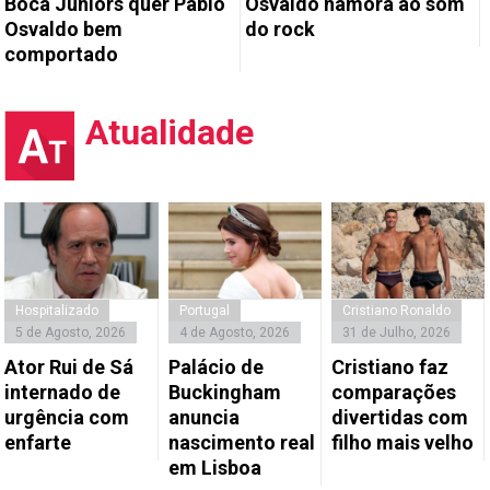
Boca Juniors quer Pablo
Osvaldo namora ao som
Osvaldo bem
do rock
comportado
Atualidade
Hospitalizado
Portugal
Cristiano Ronaldo
5 de Agosto, 2026
4 de Agosto, 2026
31 de Julho, 2026
Ator Rui de Sá
Palácio de
Cristiano faz
internado de
Buckingham
comparações
urgência com
anuncia
divertidas com
enfarte
nascimento real
filho mais velho
em Lisboa