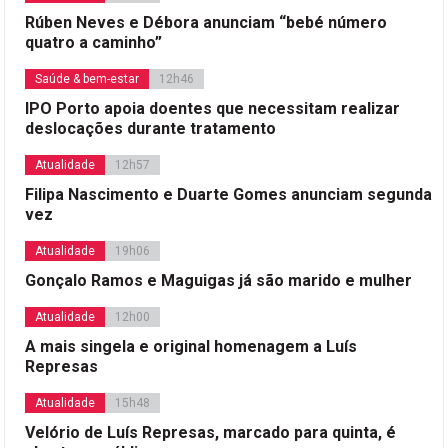
Rúben Neves e Débora anunciam “bebé número
quatro a caminho”
Saúde & bem-estar
12h46
IPO Porto apoia doentes que necessitam realizar
deslocações durante tratamento
Atualidade
12h57
Filipa Nascimento e Duarte Gomes anunciam segunda
vez
Atualidade
19h06
Gonçalo Ramos e Maguigas já são marido e mulher
Atualidade
12h00
A mais singela e original homenagem a Luís
Represas
Atualidade
15h48
Velório de Luís Represas, marcado para quinta, é