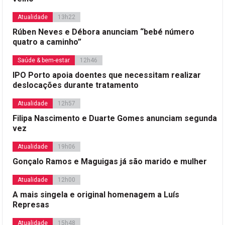
Atualidade
13h22
Rúben Neves e Débora anunciam “bebé número
quatro a caminho”
Saúde & bem-estar
12h46
IPO Porto apoia doentes que necessitam realizar
deslocações durante tratamento
Atualidade
12h57
Filipa Nascimento e Duarte Gomes anunciam segunda
vez
Atualidade
19h06
Gonçalo Ramos e Maguigas já são marido e mulher
Atualidade
12h00
A mais singela e original homenagem a Luís
Represas
Atualidade
15h48