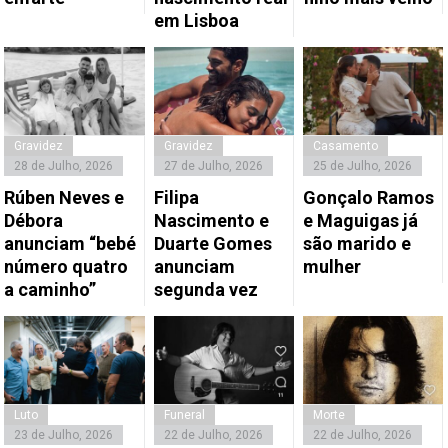
em Lisboa
Gravidez
Gravidez
Casamento
28 de Julho, 2026
27 de Julho, 2026
25 de Julho, 2026
Rúben Neves e
Filipa
Gonçalo Ramos
Débora
Nascimento e
e Maguigas já
anunciam “bebé
Duarte Gomes
são marido e
número quatro
anunciam
mulher
a caminho”
segunda vez
Luto
Funeral
Morte
23 de Julho, 2026
22 de Julho, 2026
22 de Julho, 2026