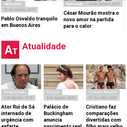
namorados
Namorada
16 de Janeiro, 2018
31 de Janeiro, 2016
César Mourão mostra o
Pablo Osvaldo tranquilo
novo amor na partida
em Buenos Aires
para o calor
Atualidade
Hospitalizado
Portugal
Cristiano Ronaldo
5 de Agosto, 2026
4 de Agosto, 2026
31 de Julho, 2026
Ator Rui de Sá
Palácio de
Cristiano faz
internado de
Buckingham
comparações
urgência com
anuncia
divertidas com
enfarte
nascimento real
filho mais velho