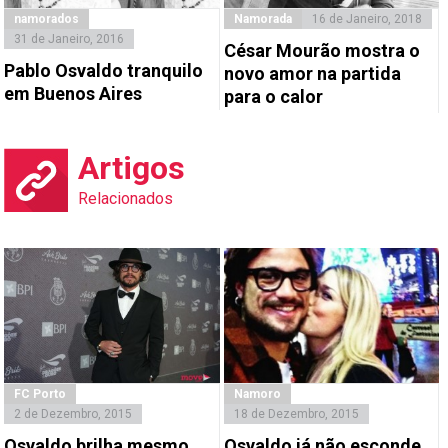
namorados
Namorada
16 de Janeiro, 2018
31 de Janeiro, 2016
César Mourão mostra o
Pablo Osvaldo tranquilo
novo amor na partida
em Buenos Aires
para o calor
Artigos
Relacionados
FC Porto
Namoro
2 de Dezembro, 2015
18 de Dezembro, 2015
Osvaldo brilha mesmo
Osvaldo já não esconde