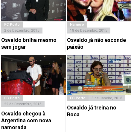
FC Porto
Namoro
2 de Dezembro, 2015
18 de Dezembro, 2015
Osvaldo brilha mesmo
Osvaldo já não esconde
sem jogar
paixão
FC Porto
FC Porto
8 de Janeiro, 2016
22 de Dezembro, 2015
Osvaldo já treina no
Osvaldo chegou à
Boca
Argentina com nova
namorada