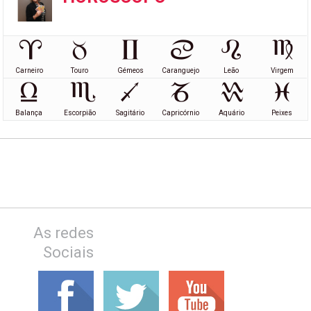
Carneiro
Touro
Gémeos
Caranguejo
Leão
Virgem
Balança
Escorpião
Sagitário
Capricórnio
Aquário
Peixes
As redes
Sociais