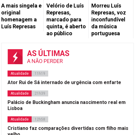
A mais singela e
Velório de Luís
Morreu Luís
original
Represas,
Represas, voz
homenagem a
marcado para
inconfundível
Luís Represas
quinta, é aberto
da música
ao público
portuguesa
AS ÚLTIMAS
A NÃO PERDER
Atualidade
11h19
Ator Rui de Sá internado de urgência com enfarte
Atualidade
21h39
Palácio de Buckingham anuncia nascimento real em
Lisboa
Atualidade
12h58
Cristiano faz comparações divertidas com filho mais
velho