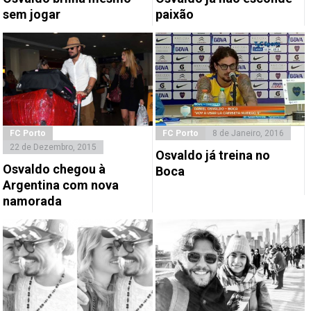
sem jogar
paixão
FC Porto
FC Porto
8 de Janeiro, 2016
22 de Dezembro, 2015
Osvaldo já treina no
Osvaldo chegou à
Boca
Argentina com nova
namorada