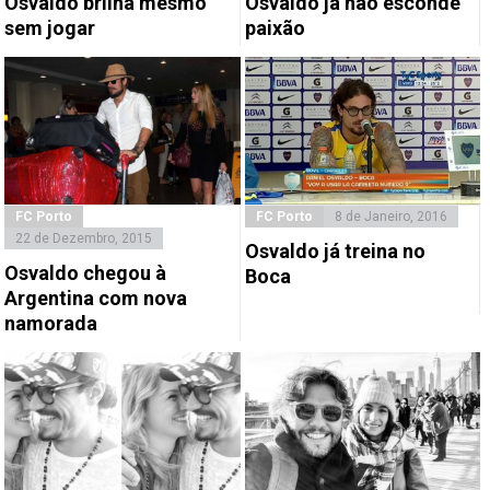
Osvaldo brilha mesmo
Osvaldo já não esconde
sem jogar
paixão
FC Porto
FC Porto
8 de Janeiro, 2016
22 de Dezembro, 2015
Osvaldo já treina no
Osvaldo chegou à
Boca
Argentina com nova
namorada