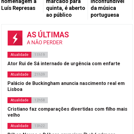
homenagem a
marcado para
inconfundível
Luís Represas
quinta, é aberto
da música
ao público
portuguesa
AS ÚLTIMAS
A NÃO PERDER
Atualidade
11h19
Ator Rui de Sá internado de urgência com enfarte
Atualidade
21h39
Palácio de Buckingham anuncia nascimento real em
Lisboa
Atualidade
12h58
Cristiano faz comparações divertidas com filho mais
velho
Atualidade
13h22