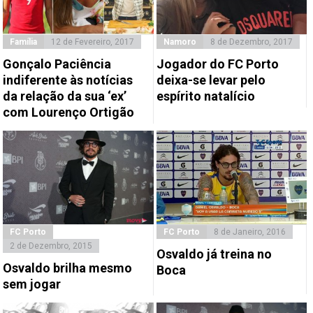
Família
12 de Fevereiro, 2017
Namoro
8 de Dezembro, 2017
Gonçalo Paciência
Jogador do FC Porto
indiferente às notícias
deixa-se levar pelo
da relação da sua ‘ex’
espírito natalício
com Lourenço Ortigão
FC Porto
FC Porto
8 de Janeiro, 2016
2 de Dezembro, 2015
Osvaldo já treina no
Osvaldo brilha mesmo
Boca
sem jogar