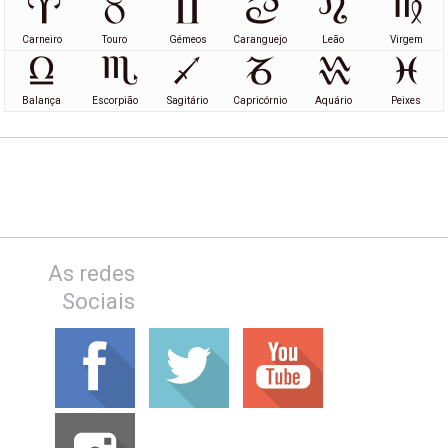
Carneiro
Touro
Gémeos
Caranguejo
Leão
Virgem
Balança
Escorpião
Sagitário
Capricórnio
Aquário
Peixes
As redes
Sociais