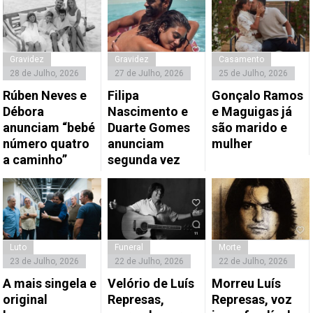
Gravidez
Gravidez
Casamento
28 de Julho, 2026
27 de Julho, 2026
25 de Julho, 2026
Rúben Neves e
Filipa
Gonçalo Ramos
Débora
Nascimento e
e Maguigas já
anunciam “bebé
Duarte Gomes
são marido e
número quatro
anunciam
mulher
a caminho”
segunda vez
Luto
Funeral
Morte
23 de Julho, 2026
22 de Julho, 2026
22 de Julho, 2026
A mais singela e
Velório de Luís
Morreu Luís
original
Represas,
Represas, voz