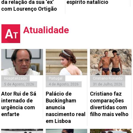
da relação da sua ‘ex’
espírito natalício
com Lourenço Ortigão
Atualidade
Hospitalizado
Portugal
Cristiano Ronaldo
5 de Agosto, 2026
4 de Agosto, 2026
31 de Julho, 2026
Ator Rui de Sá
Palácio de
Cristiano faz
internado de
Buckingham
comparações
urgência com
anuncia
divertidas com
enfarte
nascimento real
filho mais velho
em Lisboa