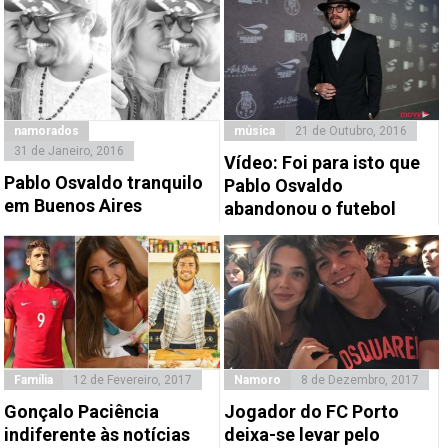
namorados
música
21 de Outubro, 2016
31 de Janeiro, 2016
Vídeo: Foi para isto que
Pablo Osvaldo tranquilo
Pablo Osvaldo
em Buenos Aires
abandonou o futebol
Família
12 de Fevereiro, 2017
Namoro
8 de Dezembro, 2017
Gonçalo Paciência
Jogador do FC Porto
indiferente às notícias
deixa-se levar pelo