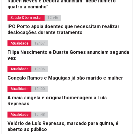
Rúben Neves e Débora anunciam “bebé número
quatro a caminho”
Saúde & bem-estar
12h46
IPO Porto apoia doentes que necessitam realizar
deslocações durante tratamento
Atualidade
12h57
Filipa Nascimento e Duarte Gomes anunciam segunda
vez
Atualidade
19h06
Gonçalo Ramos e Maguigas já são marido e mulher
Atualidade
12h00
A mais singela e original homenagem a Luís
Represas
Atualidade
15h48
Velório de Luís Represas, marcado para quinta, é
aberto ao público