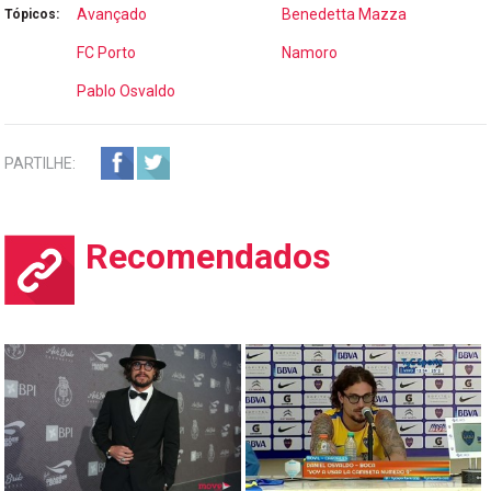
Avançado
Benedetta Mazza
Tópicos:
FC Porto
Namoro
Pablo Osvaldo
PARTILHE:
Recomendados