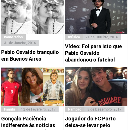
namorados
música
21 de Outubro, 2016
31 de Janeiro, 2016
Vídeo: Foi para isto que
Pablo Osvaldo tranquilo
Pablo Osvaldo
em Buenos Aires
abandonou o futebol
Família
12 de Fevereiro, 2017
Namoro
8 de Dezembro, 2017
Gonçalo Paciência
Jogador do FC Porto
indiferente às notícias
deixa-se levar pelo