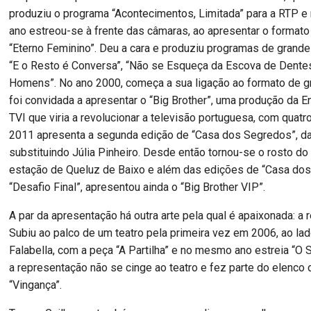
produziu o programa “Acontecimentos, Limitada” para a RTP
ano estreou-se à frente das câmaras, ao apresentar o formato 
“Eterno Feminino”. Deu a cara e produziu programas de gran
“E o Resto é Conversa”, “Não se Esqueça da Escova de Dentes
Homens”. No ano 2000, começa a sua ligação ao formato de 
foi convidada a apresentar o “Big Brother”, uma produção da 
TVI que viria a revolucionar a televisão portuguesa, com quat
2011 apresenta a segunda edição de “Casa dos Segredos”, da
substituindo Júlia Pinheiro. Desde então tornou-se o rosto do
estação de Queluz de Baixo e além das edições de “Casa do
“Desafio Final”, apresentou ainda o “Big Brother VIP”.
A par da apresentação há outra arte pela qual é apaixonada: a 
Subiu ao palco de um teatro pela primeira vez em 2006, ao la
Falabella, com a peça “A Partilha” e no mesmo ano estreia “O
a representação não se cinge ao teatro e fez parte do elenco 
“Vingança”.