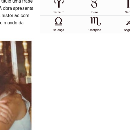
título uma frase
A obra apresenta
Carneiro
Touro
Gé
s histórias com
 do mundo da
Balança
Escorpião
Sagi