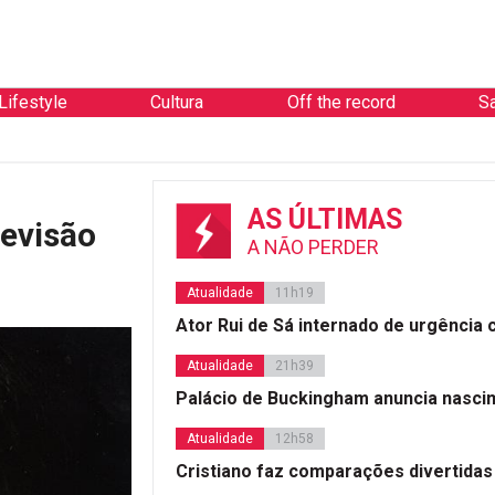
Lifestyle
Cultura
Off the record
S
AS ÚLTIMAS
levisão
A NÃO PERDER
Atualidade
11h19
Ator Rui de Sá internado de urgência
Atualidade
21h39
Palácio de Buckingham anuncia nasci
Atualidade
12h58
Cristiano faz comparações divertidas