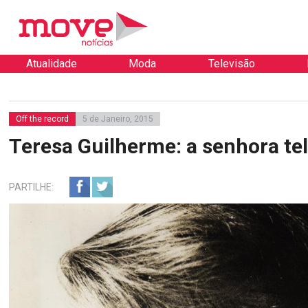
Atualidade
Moda
Televisão
Off the record
5 de Janeiro, 2015
Teresa Guilherme: a senhora te
PARTILHE: