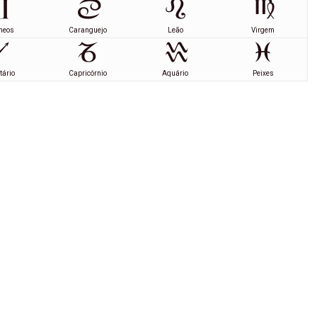
meos
Caranguejo
Leão
Virgem
tário
Capricórnio
Aquário
Peixes