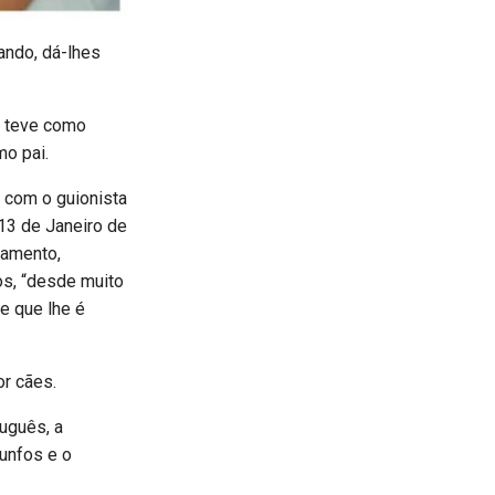
dando, dá-lhes
o, teve como
mo pai.
, com o guionista
13 de Janeiro de
samento,
os, “desde muito
e que lhe é
or cães.
tuguês, a
runfos e o