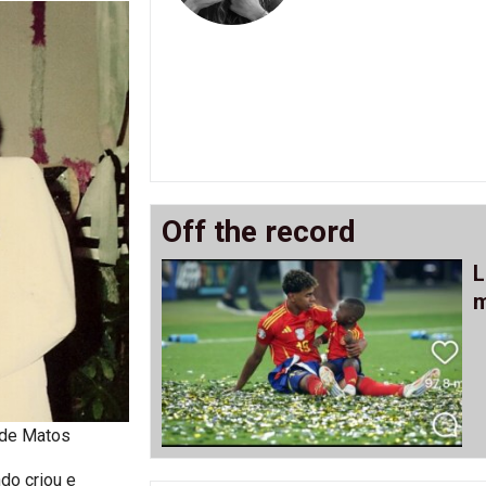
Off the record
L
m
y de Matos
do criou e