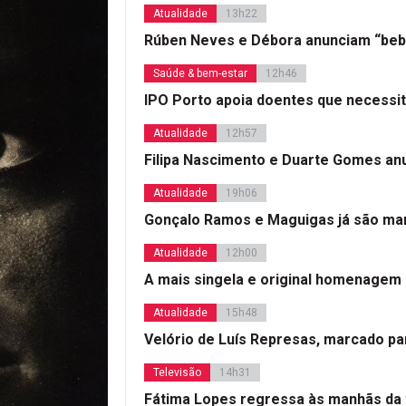
Atualidade
13h22
Rúben Neves e Débora anunciam “beb
Saúde & bem-estar
12h46
IPO Porto apoia doentes que necessi
Atualidade
12h57
Filipa Nascimento e Duarte Gomes a
Atualidade
19h06
Gonçalo Ramos e Maguigas já são mar
Atualidade
12h00
A mais singela e original homenagem
Atualidade
15h48
Velório de Luís Represas, marcado par
Televisão
14h31
Fátima Lopes regressa às manhãs da 