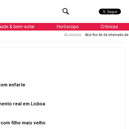
aúde & bem-estar
Horóscopo
Crónicas
Atualidade
Ator Rui de Sá internado de urgência com enfar
 com enfarte
mento real em Lisboa
 com filho mais velho