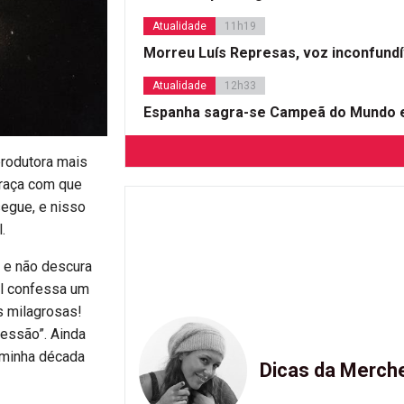
Atualidade
11h19
Morreu Luís Represas, voz inconfund
Atualidade
12h33
Espanha sagra-se Campeã do Mundo e
produtora mais
 graça com que
segue, e nisso
.
 e não descura
al confessa um
s milagrosas!
essão”. Ainda
a minha década
Dicas da Merch