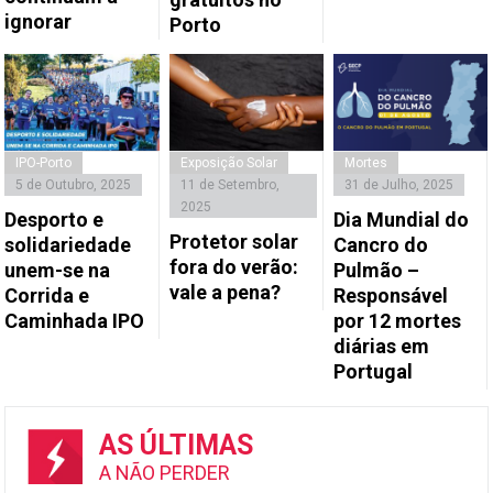
ignorar
Porto
IPO-Porto
Exposição Solar
Mortes
5 de Outubro, 2025
11 de Setembro,
31 de Julho, 2025
2025
Desporto e
Dia Mundial do
Protetor solar
solidariedade
Cancro do
fora do verão:
unem-se na
Pulmão –
vale a pena?
Corrida e
Responsável
Caminhada IPO
por 12 mortes
diárias em
Portugal
AS ÚLTIMAS
A NÃO PERDER