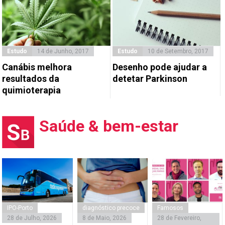
Estudo
14 de Junho, 2017
Estudo
10 de Setembro, 2017
Canábis melhora
Desenho pode ajudar a
resultados da
detetar Parkinson
quimioterapia
Saúde & bem-estar
IPO-Porto
diagnóstico precoce
Famosos
28 de Julho, 2026
8 de Maio, 2026
28 de Fevereiro,