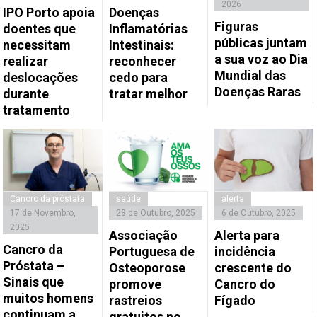
2026
IPO Porto apoia
Doenças
Figuras
doentes que
Inflamatórias
públicas juntam
necessitam
Intestinais:
a sua voz ao Dia
realizar
reconhecer
Mundial das
deslocações
cedo para
Doenças Raras
durante
tratar melhor
tratamento
Cancro da próstata
saúde
alerta
17 de Novembro,
28 de Outubro, 2025
6 de Outubro, 2025
2025
Associação
Alerta para
Cancro da
Portuguesa de
incidência
Próstata –
Osteoporose
crescente do
Sinais que
promove
Cancro do
muitos homens
rastreios
Fígado
continuam a
gratuitos no