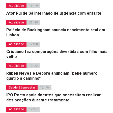
Atualidade
11h19
Ator Rui de Sá internado de urgência com enfarte
Atualidade
21h39
Palácio de Buckingham anuncia nascimento real em
Lisboa
Atualidade
12h58
Cristiano faz comparações divertidas com filho mais
velho
Atualidade
13h22
Rúben Neves e Débora anunciam “bebé número
quatro a caminho”
Saúde & bem-estar
12h46
IPO Porto apoia doentes que necessitam realizar
deslocações durante tratamento
Atualidade
12h57