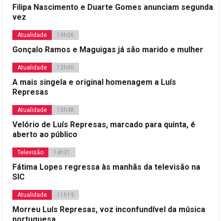
Filipa Nascimento e Duarte Gomes anunciam segunda
vez
Atualidade
19h06
Gonçalo Ramos e Maguigas já são marido e mulher
Atualidade
12h00
A mais singela e original homenagem a Luís
Represas
Atualidade
15h48
Velório de Luís Represas, marcado para quinta, é
aberto ao público
Televisão
14h31
Fátima Lopes regressa às manhãs da televisão na
SIC
Atualidade
11h19
Morreu Luís Represas, voz inconfundível da música
portuguesa