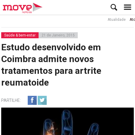
Atualidade
Ator Rui
Saúde & bem-estar
21 de Janeiro, 2015
Estudo desenvolvido em
Coimbra admite novos
tratamentos para artrite
reumatoide
PARTILHE: