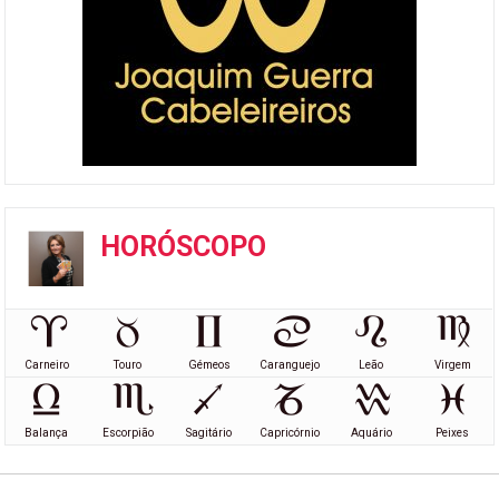
HORÓSCOPO
Carneiro
Touro
Gémeos
Caranguejo
Leão
Virgem
Balança
Escorpião
Sagitário
Capricórnio
Aquário
Peixes