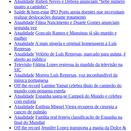
Atualidade
Rúben Neves e Débora anunciam “bebé número
quatro a caminho”
Saúde & bem-estar
IPO Porto apoia doentes que necessitam
realizar deslocações durante tratamento
Atualidade
Filipa Nascimento e Duarte Gomes anunciam
segunda vez
Atualidade
Gonçalo Ramos e Maguigas já são marido e
mulher
Atualidade
A mais singela e original homenagem a Luís
Represas
Atualidade
Velório de Luís Represas, marcado para quinta, é
aberto ao público
Televisão
Fátima Lopes regressa às manhãs da televisão na
SIC
Atualidade
Morreu Luís Represas, voz inconfundível da
música portuguesa
Off the record
Lamine Yamal celebra título de campeão do
mundo com pequena estrela
Atualidade
Espanha sagra-se Campeã do Mundo e celebra
com euforia
Atualidade
Estilista Miguel Vieira recupera de cirurgia a
cancro de pulmão
Atualidade
Família real festeja classificação de Espanha na
final do Mundial
Off the record
Jennifer Lopez transporta a magia da Dolce &