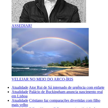
ASSEDIAR!
VELEJAR NO MEIO DO ARCO-ÍRIS
Atualidade
Ator Rui de Sá internado de urgência com enfarte
Atualidade
Palácio de Buckingham anuncia nascimento real
em Lisboa
Atualidade
Cristiano faz comparações divertidas com filho
mais velho