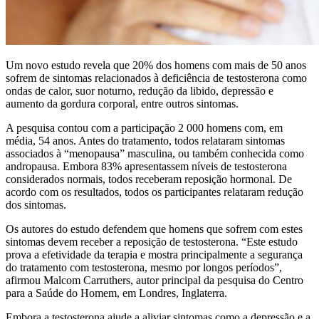
Um novo estudo revela que 20% dos homens com mais de 50 anos
sofrem de sintomas relacionados à deficiência de testosterona como
ondas de calor, suor noturno, redução da libido, depressão e
aumento da gordura corporal, entre outros sintomas.
A pesquisa contou com a participação 2 000 homens com, em
média, 54 anos. Antes do tratamento, todos relataram sintomas
associados à “menopausa” masculina, ou também conhecida como
andropausa. Embora 83% apresentassem níveis de testosterona
considerados normais, todos receberam reposição hormonal. De
acordo com os resultados, todos os participantes relataram redução
dos sintomas.
Os autores do estudo defendem que homens que sofrem com estes
sintomas devem receber a reposição de testosterona. “Este estudo
prova a efetividade da terapia e mostra principalmente a segurança
do tratamento com testosterona, mesmo por longos períodos”,
afirmou Malcom Carruthers, autor principal da pesquisa do Centro
para a Saúde do Homem, em Londres, Inglaterra.
Embora a testosterona ajude a aliviar sintomas como a depressão e a