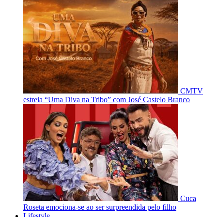
CMTV
estreia “Uma Diva na Tribo” com José Castelo Branco
Cuca
Roseta emociona-se ao ser surpreendida pelo filho
Lifestyle